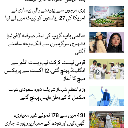
ہری مرچوں سے پھیلنے والی بیماری نے
امریکا کی 27 ریاستوں کو لپیٹ میں لے لیا
عالمی پاپ گروپ کی لیڈر صوفیہ لافورٹیزا
تشہیری سرگرمیوں سے الگ، وجہ سامنے
آگئی
قومی ٹیسٹ کرکٹ ٹیم ویسٹ انڈیز سے
انگلینڈ پہنچ گئی، 12 اگست سے پریکٹس
میچ کا آغاز
وزیراعظم شہباز شریف دورہ سعودی عرب
مکمل کرکے وطن واپس پہنچ گئے
491 میں سے 176 نمونے غیر معیاری،
گھی، تیل اور دودھ کے معیار پر رپورٹ جاری