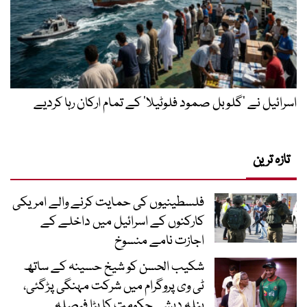
اسرائیل نے ’گلوبل صمود فلوٹیلا‘ کے تمام ارکان رہا کردیے
تازہ ترین
فلسطینیوں کی حمایت کرنے والے امریکی
کارکنوں کے اسرائیل میں داخلے کے
اجازت نامے منسوخ
شکیب الحسن کو شیخ حسینہ کے ساتھ
ٹی وی پروگرام میں شرکت مہنگی پڑگئی،
بنلہ دیشی حکومت کا بڑا فیصلہ