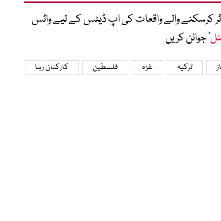
متاثر کرسکنے والے واقعات کی اپ ڈیٹس کے لیے واٹس
نل
‘ جوائن کریں
ز
ترکیہ
غزہ
فلسطین
کارکنان رہا