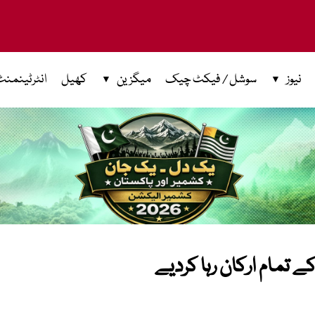
نیوز
سوشل / فیکٹ چیک
میگزین
کھیل
انٹرٹینمنٹ
ے تمام ارکان رہا کردیے