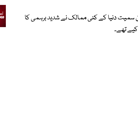
ان سمیت دنیا کے کئی ممالک نے شدید برہمی کا
کیے تھے۔