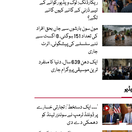
ریکارڈنگ: لوگ ویڈیو رکوانے کے
لیے ڈزنی کے گانے کیوں گانے
لگے؟
مون سون بارشوں سے جاں بحق افراد
کی تعداد 151 ہوگئی، 8 اگست سے
نئے سلسلے کی پیشگوئی، الرٹ
جاری
ایک دھن 639 سال، دنیا کا منفرد
ترین موسیقی پروگرام جاری
ڈیو
’۔۔۔ ایک دستخط‘: تجارتی خسارے
پر ڈونلڈ ٹرمپ نے سوئٹزر لینڈ کو
دھمکی دے دی