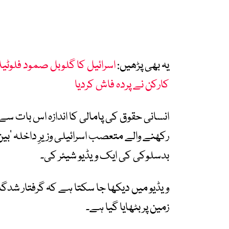
یہ بھی پڑھیں:
اسرائیل کا گلوبل صمود فلوٹ
کارکن نے پردہ فاش کردیا
انسانی حقوق کی پامالی کا اندازہ اس بات سے ل
رکھنے والے متعصب اسرائیلی وزیرِ داخلہ ‘بین
بدسلوکی کی ایک ویڈیو شیئر کی۔
ویڈیو میں دیکھا جا سکتا ہے کہ گرفتار شدگا
زمین پر بٹھایا گیا ہے۔