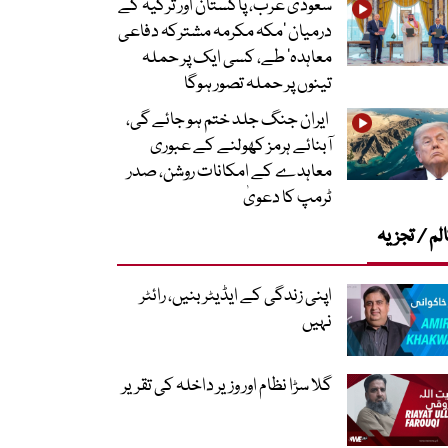
سعودی عرب، پاکستان اور ترکیہ کے
درمیان ’مکہ مکرمہ مشترکہ دفاعی
معاہدہ‘ طے، کسی ایک پر حملہ
تینوں پر حملہ تصور ہوگا
ایران جنگ جلد ختم ہو جائے گی،
آبنائے ہرمز کھولنے کے عبوری
معاہدے کے امکانات روشن، صدر
ٹرمپ کا دعویٰ
لم / تجزیہ
اپنی زندگی کے ایڈیٹر بنیں، رائٹر
نہیں
گلا سڑا نظام اور وزیر داخلہ کی تقریر