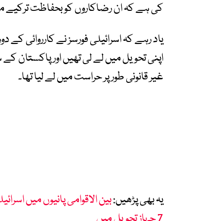
کی ہے کہ ان رضاکاروں کو بحفاظت ترکیے من
یاد رہے کہ اسرائیلی فورسز نے کارروائی کے د
غیر قانونی طور پر حراست میں لے لیا تھا۔
یہ بھی پڑھیں:
بین الاقوامی پانیوں میں اسرائی
7 جہاز تحویل میں