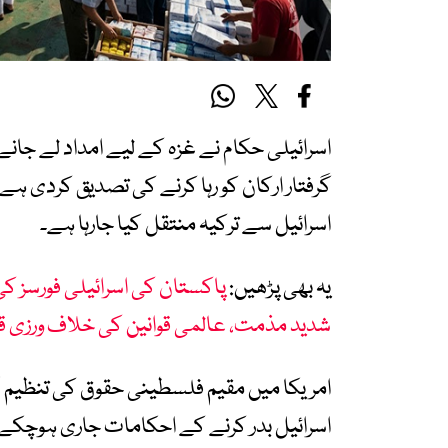
اسرائیلی حکام نے غزہ کے لیے امداد لے جانے
گرفتار ارکان کو رہا کرنے کی تصدیق کردی ہ
اسرائیل سے ترکیہ منتقل کیا جارہا ہے۔
یہ بھی پڑھیں:
پاکستان کی اسرائیلی فورسز ک
شدید مذمت، عالمی قوانین کی خلاف ورزی قر
امریکا میں مقیم فلسطینی حقوق کی تنظیم ’عد
اسرائیل بدر کرنے کے احکامات جاری ہوچکے ہ