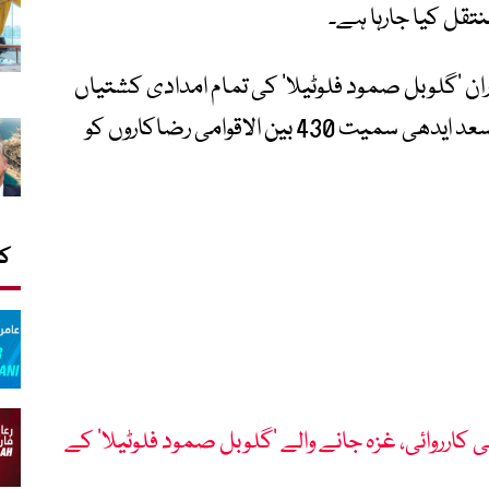
تقل کیا جارہا ہے۔
وران ’گلوبل صمود فلوٹیلا‘ کی تمام امدادی کشتیاں
اپنی تحویل میں لے لی تھیں اور پاکستان کے سعد ایدھی سمیت 430 بین الاقوامی رضاکاروں کو
کا
لی کارروائی، غزہ جانے والے ’گلوبل صمود فلوٹیلا‘ کے