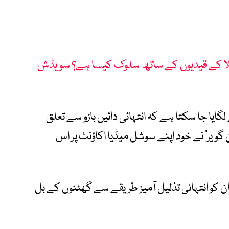
یلا کے قیدیوں کے ساتھ سلوک کیسا ہے؟ سویڈش
گایا جا سکتا ہے کہ انتہائی دائیں بازو سے تعلق
 گویر’ نے خود اپنے سوشل میڈیا اکاؤنٹ پر اس
ن کو انتہائی تذلیل آمیز طریقے سے گھٹنوں کے بل