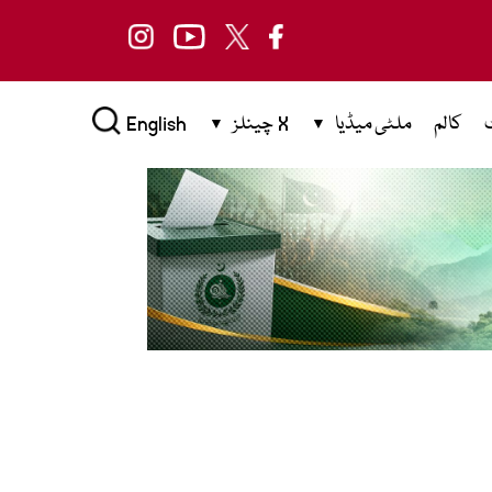
کالم
ملٹی میڈیا
X چینلز
English