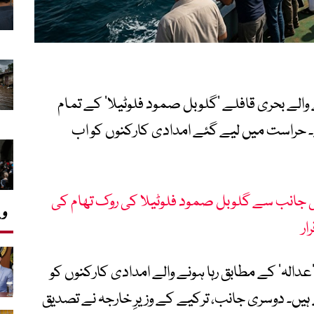
 والے بحری قافلے ‘گلوبل صمود فلوٹیلا’ کے تمام
ے۔ حراست میں لیے گئے امدادی کارکنوں کو اب
ی جانب سے گلوبل صمود فلوٹیلا کی روک تھام کی
وی
ار
الہ‘ کے مطابق رہا ہونے والے امدادی کارکنوں کو
یں۔ دوسری جانب، ترکیے کے وزیرِ خارجہ نے تصدیق