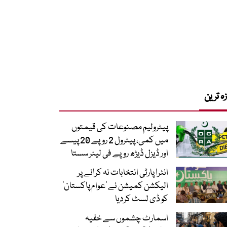
زہ ترین
پیٹرولیم مصنوعات کی قیمتوں
میں کمی، پیٹرول 2 روپے 20 پیسے
اور ڈیزل ڈیڑھ روپے فی لیٹر سستا
انٹرا پارٹی انتخابات نہ کرانے پر
الیکشن کمیشن نے ’عوام پاکستان‘
کو ڈی لسٹ کردیا
اسمارٹ چشموں سے خفیہ