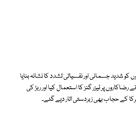
 کو شدید جسمانی اور نفسیاتی تشدد کا نشانہ بنایا
رضاکاروں پر ٹیزر گنز کا استعمال کیا اور ربڑ کی
کا کے حجاب بھی زبردستی اتار دیے گئے۔