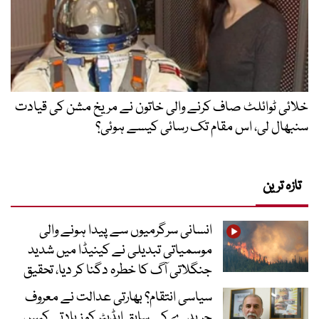
خلائی ٹوائلٹ صاف کرنے والی خاتون نے مریخ مشن کی قیادت
سنبھال لی، اس مقام تک رسائی کیسے ہوئی؟
تازہ ترین
انسانی سرگرمیوں سے پیدا ہونے والی
موسمیاتی تبدیلی نے کینیڈا میں شدید
جنگلاتی آگ کا خطرہ دگنا کر دیا، تحقیق
سیاسی انتقام؟ بھارتی عدالت نے معروف
جریدے کے سابق ایڈیٹر کو زیادتی کیس