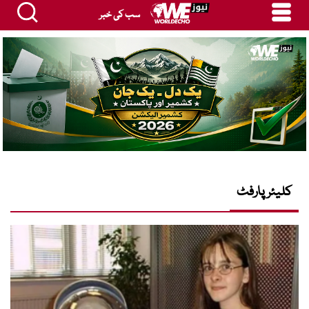
سب کی خبر
کلیئر پارفٹ