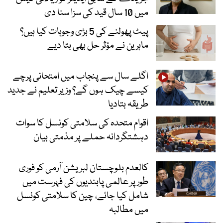
میں 10 سال قید کی سزا سنا دی
پیٹ پھولنے کی 5 بڑی وجوہات کیا ہیں؟
ماہرین نے مؤثر حل بھی بتا دیے
اگلے سال سے پنجاب میں امتحانی پرچے
کیسے چیک ہوں گے؟ وزیر تعلیم نے جدید
طریقہ بتادیا
اقوام متحدہ کی سلامتی کونسل کا سوات
دہشتگردانہ حملے پر مذمتی بیان
کالعدم بلوچستان لبریشن آرمی کو فوری
طور پر عالمی پابندیوں کی فہرست میں
شامل کیا جائے، چین کا سلامتی کونسل
میں مطالبہ