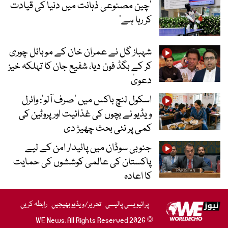
’چین مصنوعی ذہانت میں دنیا کی قیادت
کر رہا ہے‘
شہباز گل نے عمران خان کے موبائل چوری
کر کے بگڈ فون دیا، شفیع جان کا تہلکہ خیز
دعویٰ
اسکول لنچ باکس میں ‘صرف آلو’: وائرل
ویڈیو نے بچوں کی غذائیت اور پروٹین کی
کمی پر نئی بحث چھیڑ دی
جنوبی سوڈان میں پائیدار امن کے لیے
پاکستان کی عالمی کوششوں کی حمایت
کا اعادہ
پرائیویسی پالیسی
تحریر/ویڈیو بھیجیں
رابطہ کریں
© 2026 WE News. All Rights Reserved