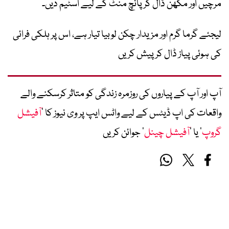
مرچیں اور مکھن ڈال کر پانچ منٹ کے لیے اسٹیم دیں۔
لیجئے گرما گرم اور مزیدار چکن لوبیا تیار ہے، اس پر ہلکی فرائی
کی ہوئی پیاز ڈال کر پیش کریں
آپ اور آپ کے پیاروں کی روزمرہ زندگی کو متاثر کرسکنے والے
واقعات کی اپ ڈیٹس کے لیے واٹس ایپ پر وی نیوز کا ’
آفیشل
گروپ
‘ یا ’
آفیشل چینل
‘ جوائن کریں