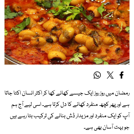
رمضان میں روز روز ایک جیسے کھانے کھا کر اکثر انسان اکتا جاتا
ہے اور پھر کچھ منفرد کھانے کا دل کرتا ہے۔ اسی لیے آج ہم
آپ کو ایک منفرد اور مزیدار ڈش بنانے کی ترکیب بتا رہے ہیں
جو بہت آسان بھی ہے۔