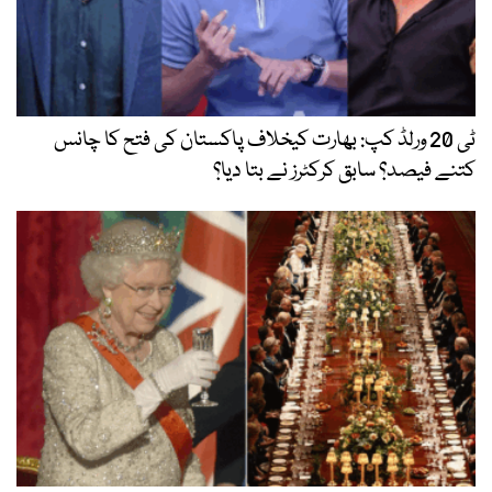
ٹی 20 ورلڈ کپ: بھارت کیخلاف پاکستان کی فتح کا چانس
کتنے فیصد؟ سابق کرکٹرز نے بتا دیا؟