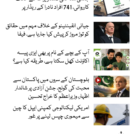
کارروائی، 741 افراد نادرا کے ریڈار پر
جیانی انفینٹینو کے خلاف مہم میں حقائق
کو توڑ مروڑ کر پیش کیا جارہا ہے، فیفا
آپ کے بچے کے نام پر بھی ایزی پیسہ
اکاؤنٹ کھل سکتا ہے، طریقہ کیا ہے؟
بلوچستان کے سروں میں پاکستان سے
محبت کی گونج، جشنِ آزادی پر شاندار
اظہار، وزیراعظم کا خراج تحسین
امریکی ٹیکنالوجی کمپنی ایپل کا چین
سے میموری چپس لینے پر غور