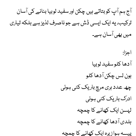
آج ہم آپ کو بتاتے ہیں چکن اور سفید لوبیا بنانے کی آسان
ترکیب، یہ ایک ایسی ڈش ہے جو ناصرف لذیز ہے بلکہ تیاری
میں بھی آسان ہے۔
اجزا:
آدھا کلو سفید لوبیا
بون لس چکن آدھا کلو
چھ عدد ہری مرچ باریک کٹی ہوئی
ادرک باریک کٹی ہوئی
لہسن ایک کھانے کا چمچہ
ہلدی آدھا کھانے کا چمچہ
پیسہ ہوا زیرہ ایک کھانے کا چمچہ