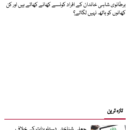
برطانوی شاہی خاندان کے افراد کونسے کھانے کھاتے ہیں اور کن
کھانوں کو ہاتھ نہیں لگاتے؟
تازہ ترین
جعلی شناختی دستاویزات کے خلاف