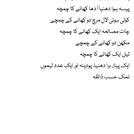
پیسہ ہوا دھنیا آدھا کھانے کا چمچہ
کوٹی ہوئی لال مرچ دو کھانے کے چمچے
چاٹ مصالحہ ایک کھانے کا چمچہ
مکھن دو کھانے کے چمچے
تیل ایک کھانے کا چمچہ
ایک پیاز، ہرا دھنیا، پودینہ اور ایک عدد لیموں
نمک حسب ذائقہ