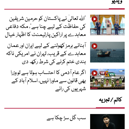
ویڈیو
’اللہ تعالیٰ نے پاکستان کو حرمین شریفین
کی حفاظت کے لیے چنا ہے‘، مکہ دفاعی
معاہدے پر اراکین پارلیمنٹ کا اظہار خیال
آبنائے ہرمز کھولنے کے لیے ایران اور عمان
معاہدے کے قریب، تہران نے امریکی ناکہ
بندی ختم کرنے کی شرط رکھ دی
اگر عام آدمی کا احتساب ہوتا ہے تو وزرا
بھی قانون سے ماورا نہیں، اسلام آباد کے
شہریوں کی رائے
کالم / تجزیہ
سب گل سڑ چکا ہے