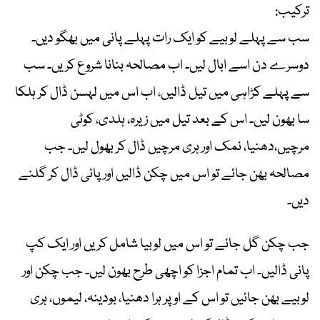
ترکیب:
سب سے پہلے لوبیے کو ایک رات پہلے پانی میں بھگو دیں۔
دوسرے دن اسے ابال لیں۔ اب مصالحہ بنانا شروع کریں۔ سب
سے پہلے کڑاہی میں تیل ڈالیں، اب اس میں لہسن ڈال کر ہلکا
سا بھون لیں۔ اس کے بعد تیل میں زیرہ، ہلدی، کوٹی
مرچیں،دھنیا، نمک اور ہری مرچیں ڈال کر بھول لیں۔ جب
مصالحہ بھن جائے تو اس میں چکن ڈالیں اور پانی ڈال کر گلنے
دیں۔
جب چکن گل جائے تو اس میں لوبیا شامل کریں اور ایک کپ
پانی ڈالیں۔ اب تمام اجزا کو اچھی طرح بھون لیں۔ جب چکن اور
لوبیے بھن جائیں تو اس کے اوپر ہرا دھنیا، بودینہ، لیموں، ہری