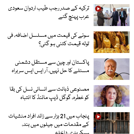
ترکیہ کے صدر رجب طیب اردوان سعودی
عرب پہنچ گئے
سونے کی قیمت میں مسلسل اضافہ، فی
تولہ قیمت کتنی ہو گئی؟
پاکستان اور چین سے مستقل دشمنی
مسئلے کا حل نہیں، آر ایس ایس سربراہ
مصنوعی ذہانت سے انسانی نسل کی بقا
کو خطرہ، گوگل ڈیپ مائنڈ کا انتباہ
پنجاب میں 21 ہزار سے زائد افراد منشیات
کے مقدمات میں جیلوں میں بند،
سیکریٹری داخلہ