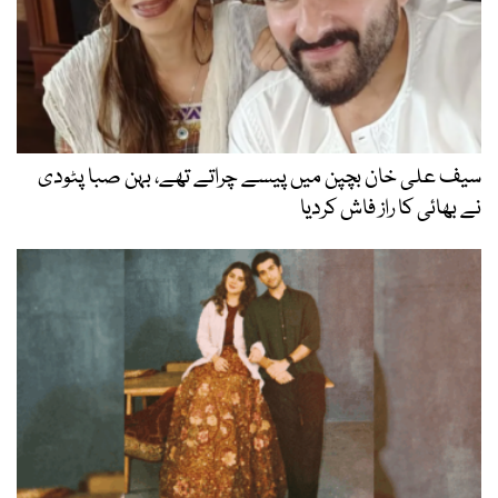
سیف علی خان بچپن میں پیسے چراتے تھے، بہن صبا پٹودی
نے بھائی کا راز فاش کردیا