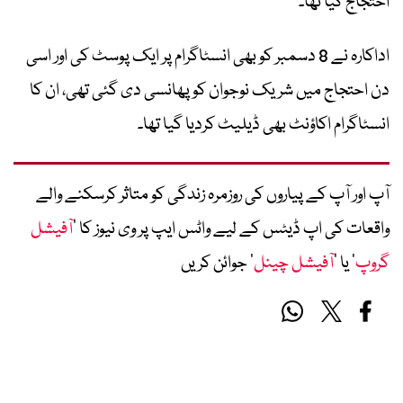
احتجاج کیا تھا۔
اداکارہ نے 8 دسمبر کو بھی انسٹاگرام پر ایک پوسٹ کی اور اسی
دن احتجاج میں شریک نوجوان کو پھانسی دی گئی تھی، ان کا
انسٹاگرام اکاؤنٹ بھی ڈیلیٹ کردیا گیا تھا۔
آپ اور آپ کے پیاروں کی روزمرہ زندگی کو متاثر کرسکنے والے
واقعات کی اپ ڈیٹس کے لیے واٹس ایپ پر وی نیوز کا ’
آفیشل
گروپ
‘ یا ’
آفیشل چینل
‘ جوائن کریں