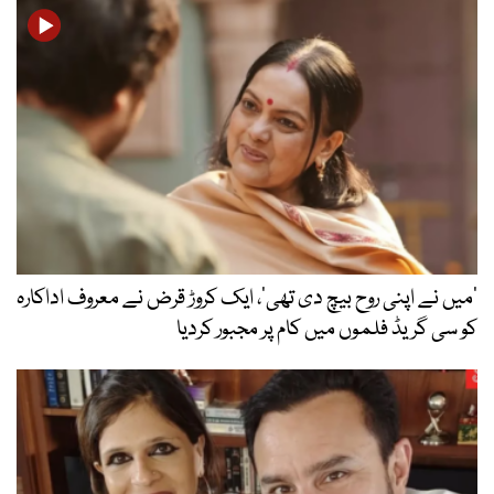
’میں نے اپنی روح بیچ دی تھی‘، ایک کروڑ قرض نے معروف اداکارہ
کو سی گریڈ فلموں میں کام پر مجبور کردیا