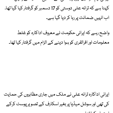
کہنا ہے کہ ترانہ علی دوستی کو 17 دسمبر کو گرفتار کیا گیا تھا،
اب انہیں ضمانت پر رہا کر دیا گیا ہے۔
واضح رہے کہ ایرانی حکومت نے معروف اداکارہ کو غلط
معلومات اور افراتفری کو ہوا دینے کے الزام میں گرفتار کیا تھا۔
ایرانی اداکارہ ترانہ علی نے ملک میں جاری مظاہروں کی حمایت
کی تھی اور سوشل میڈیا پر بغیر اسکارف کے تصویر پوسٹ کرکے