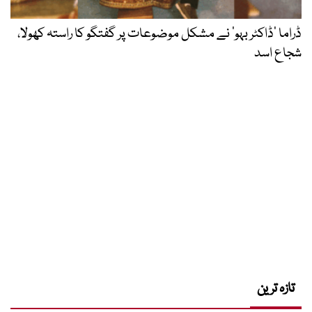
ڈراما ’ڈاکٹر بہو‘ نے مشکل موضوعات پر گفتگو کا راستہ کھولا،
شجاع اسد
تازہ ترین