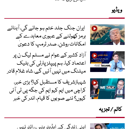
ویڈیو
ایران جنگ جلد ختم ہو جائے گی، آبنائے
ہرمز کھولنے کے عبوری معاہدے کے
امکانات روشن، صدر ٹرمپ کا دعویٰ
آزاد کشیر کے عوام نے مسلم لیگ ن پر
اعتماد کیا، ہم پیپلز پارٹی کی بلیک
میلنگ میں نہیں آئیں گے، شاہ غلام قادر
شہبازشریف کا مستقبل کیا؟ بڑی خبر،
کراچی میں ایم کیو ایم کی جگہ پی ٹی آئی
کیوں؟ نئے صوبوں کا قیام، اندر کی خبر
کالم / تجزیہ
اپنی زندگی کے ایڈیٹر بنیں، رائٹر نہیں