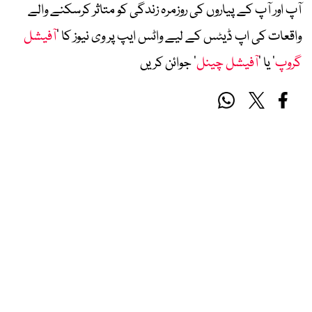
آپ اور آپ کے پیاروں کی روزمرہ زندگی کو متاثر کرسکنے والے
واقعات کی اپ ڈیٹس کے لیے واٹس ایپ پر وی نیوز کا ’
آفیشل
گروپ
‘ یا ’
آفیشل چینل
‘ جوائن کریں