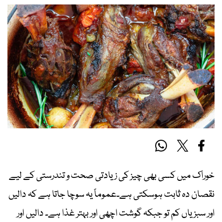
خوراک میں کسی بھی چیز کی زیادتی صحت و تندرستی کے لیے
نقصان دہ ثابت ہوسکتی ہے۔عموماً یہ سوچا جاتا ہے کہ دالیں
اور سبزیاں کم تو جبکہ گوشت اچھی اور بہتر غذا ہے۔ دالیں اور