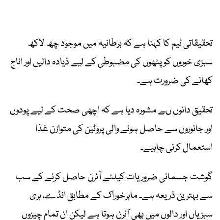
تحقیقاتی ٹیم کا کہنا ہے کہ برطانیہ میں موجود چھ لاکھ
سبزی خوروں کو پٹھوں کی مضبوطی کے لیے ذیادہ دالیں اور اناج
کھانے کی ضرورت ہے۔
تحقیق دانوں ںے مشورہ دیا ہے کہ اچھی صحت کے لیے پودوں
اور جانوروں سے حاصل ہونے والی پروٹین کی متوازن غذا
استعمال کرنی چاہیے۔
گوشت جسمانی ضروریات کیلئے آئرن حاصل کرنے کے سب
سے بہترین ذریعہ ہے۔ ماہرخوراک کے مطابق انڈے، ہری
سبزیاں اور دالوں میں بھی آئرن ہوتا ہے لیکن ان تمام چیزوں