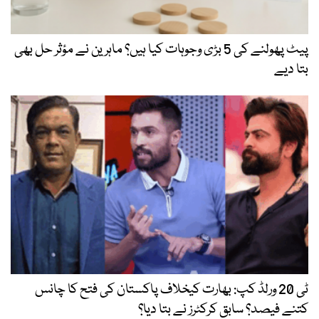
پیٹ پھولنے کی 5 بڑی وجوہات کیا ہیں؟ ماہرین نے مؤثر حل بھی
بتا دیے
ٹی 20 ورلڈ کپ: بھارت کیخلاف پاکستان کی فتح کا چانس
کتنے فیصد؟ سابق کرکٹرز نے بتا دیا؟