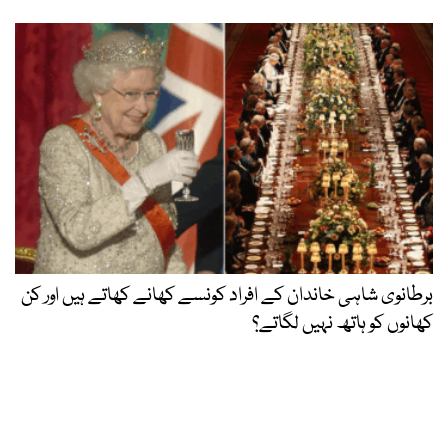
برطانوی شاہی خاندان کے افراد کونسے کھانے کھاتے ہیں اور کن
کھانوں کو ہاتھ نہیں لگاتے؟