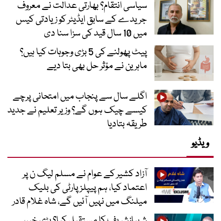
سیاسی انتقام؟ بھارتی عدالت نے معروف
جریدے کے سابق ایڈیٹر کو زیادتی کیس
میں 10 سال قید کی سزا سنا دی
پیٹ پھولنے کی 5 بڑی وجوہات کیا ہیں؟
ماہرین نے مؤثر حل بھی بتا دیے
اگلے سال سے پنجاب میں امتحانی پرچے
کیسے چیک ہوں گے؟ وزیر تعلیم نے جدید
طریقہ بتادیا
ویڈیو
آزاد کشیر کے عوام نے مسلم لیگ ن پر
اعتماد کیا، ہم پیپلز پارٹی کی بلیک
میلنگ میں نہیں آئیں گے، شاہ غلام قادر
شہبازشریف کا مستقبل کیا؟ بڑی خبر،