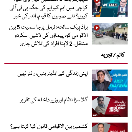
کراچی میں ایم کیو ایم کی جگہ پی ٹی آئی
کیوں؟ نئے صوبوں کا قیام، اندر کی خبر
براڈ پیک سانحہ: نرمل پرجا سمیت 5 بین
الاقوامی کوہ پیماؤں کی لاشیں اسکردو
منتقل، 2 لاپتا افراد کی تلاش جاری
کالم / تجزیہ
اپنی زندگی کے ایڈیٹر بنیں، رائٹر نہیں
گلا سڑا نظام اور وزیر داخلہ کی تقریر
کشمیر: بین الاقوامی قانون کیا کہتا ہے؟