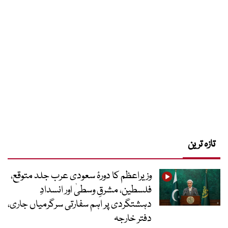
تازہ ترین
وزیراعظم کا دورۂ سعودی عرب جلد متوقع،
فلسطین، مشرقِ وسطیٰ اور انسدادِ
دہشتگردی پر اہم سفارتی سرگرمیاں جاری،
دفتر خارجہ