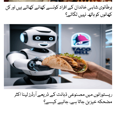
برطانوی شاہی خاندان کے افراد کونسے کھانے کھاتے ہیں اور کن
کھانوں کو ہاتھ نہیں لگاتے؟
ریستورانوں میں مصنوعی ذہانت کے ذریعے آرڈرز لینا اکثر
مضحکہ خیز بن جاتا ہے، جانیے کیسے؟