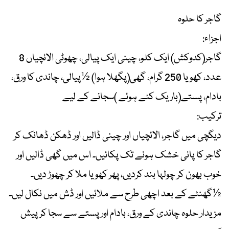
گاجر کا حلوہ
اجزاء:
گاجر(کدوکش) ایک کلو، چینی ایک پیالی، چھوٹی الائچیاں 8
عدد، کھویا 250 گرام، گھی(پگھلا ہوا) ½پیالی، چاندی کا ورق،
بادام، پستے(باریک کٹے ہوئے )سجانے کے لیے
ترکیب:
دیگچی میں گاجر، الائچیاں اور چینی ڈالیں اور ڈھکن ڈھانک کر
گاجر کا پانی خشک ہونے تک پکائیں۔ اس میں گھی ڈالیں اور
خوب بھون کر چولہا بند کردیں، پھر کھویا ملا کر چھوڑ دیں۔
½گھنٹے کے بعد اچھی طرح سے ملائیں اور ڈش میں نکال لیں۔
مزیدار حلوہ چاندی کے ورق، بادام اور پستے سے سجا کر پیش