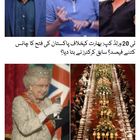
ٹی 20 ورلڈ کپ: بھارت کیخلاف پاکستان کی فتح کا چانس
کتنے فیصد؟ سابق کرکٹرز نے بتا دیا؟