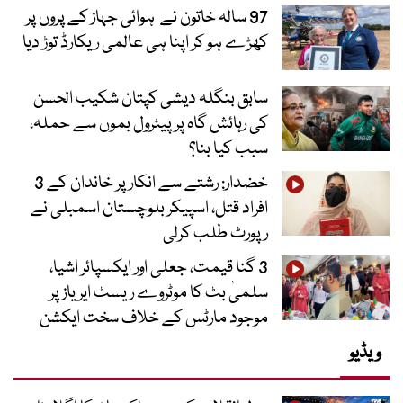
97 سالہ خاتون نے ہوائی جہاز کے پروں پر
کھڑے ہو کر اپنا ہی عالمی ریکارڈ توڑ دیا
سابق بنگلہ دیشی کپتان شکیب الحسن
کی رہائش گاہ پر پیٹرول بموں سے حملہ،
سبب کیا بنا؟
خضدار: رشتے سے انکار پر خاندان کے 3
افراد قتل، اسپیکر بلوچستان اسمبلی نے
رپورٹ طلب کرلی
3 گنا قیمت، جعلی اور ایکسپائر اشیا،
سلمیٰ بٹ کا موٹروے ریسٹ ایریاز پر
موجود مارٹس کے خلاف سخت ایکشن
ویڈیو