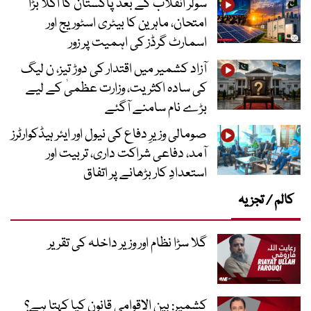
سولر انقلاب کے بعد پاکستان کا اگلا بڑا
امتحان، ماہرین کا بیٹری اسٹوریج اور
اسمارٹ گرڈز کی اہمیت پر زور
آزاد کشمیر میں اقتدار کی دوڑ تیز، ن لیگ
کی سادہ اکثریت، وزارت عظمیٰ کے لیے
بڑے نام سامنے آگئے
صومالی وزیرِ دفاع کی نیول اور ایئر ہیڈکوارٹرز
آمد، دفاعی شراکت داری، تربیت اور
استعدادِ کار بڑھانے پر اتفاق
کالم / تجزیہ
گلا سڑا نظام اور وزیر داخلہ کی تقریر
کشمیر: بین الاقوامی قانون کیا کہتا ہے؟