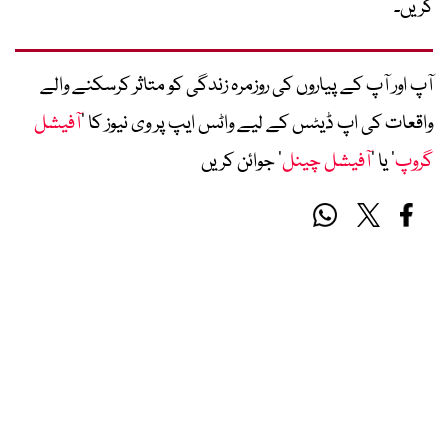
کریں۔
آپ اور آپ کے پیاروں کی روزمرہ زندگی کو متاثر کرسکنے والے
واقعات کی اپ ڈیٹس کے لیے واٹس ایپ پر وی نیوز کا ’
آفیشل
گروپ
‘ یا ’
آفیشل چینل
‘ جوائن کریں