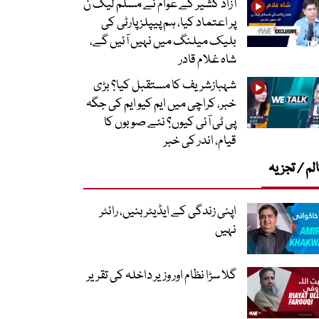
آزاد کشیر کے عوام نے مسلم لیگ ن
پر اعتماد کیا، ہم پیپلز پارٹی کی
بلیک میلنگ میں نہیں آئیں گے،
شاہ غلام قادر
شہبازشریف کا مستقبل کیا؟ بڑی
خبر، کراچی میں ایم کیو ایم کی جگہ
پی ٹی آئی کیوں؟ نئے صوبوں کا
قیام، اندر کی خبر
لم / تجزیہ
اپنی زندگی کے ایڈیٹر بنیں، رائٹر
نہیں
گلا سڑا نظام اور وزیر داخلہ کی تقریر