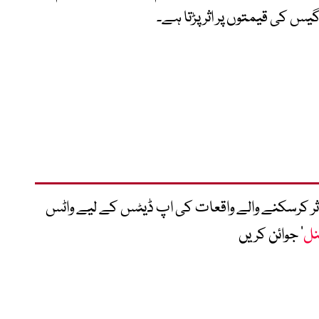
گیس کی قیمتوں پر اثر پڑتا ہے۔
متاثر کرسکنے والے واقعات کی اپ ڈیٹس کے لیے واٹس
نل
‘ جوائن کریں