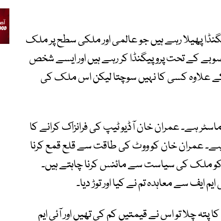
نڈا پھیلا رہے ہیں جو عالمی اور ملکی سطح پر ملک
بے کے تحت پروپیگنڈا کر رہے ہیں اور ایسے شخص
کے علاوہ کسی کا نہیں سوچتا لیکن اس ملک کی
اسٹر ہے۔ عمران خان آڈیو ٹیپ کی فرانزاک کرانے کا
ط ہے۔ عمران خان کو ووٹ کی طاقت سے قلع قمع کرنا
کو ملک کی سیاست سے مائنس کرنا چاہتے ہیں۔
 ایف سے معاہدہ تم نے کیا اور توڑ دیا۔
کا پتہ چلا تو اس نے قیمتیں کم کی تھیں اور آئی ایم