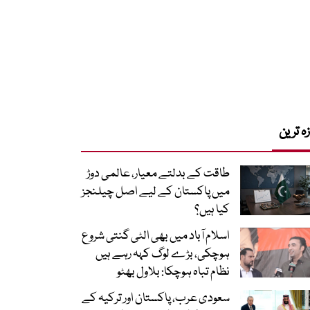
زہ ترین
طاقت کے بدلتے معیار، عالمی دوڑ
میں پاکستان کے لیے اصل چیلنجز
کیا ہیں؟
اسلام آباد میں بھی الٹی گنتی شروع
ہوچکی، بڑے لوگ کہہ رہے ہیں
نظام تباہ ہوچکا: بلاول بھٹو
سعودی عرب، پاکستان اور ترکیہ کے