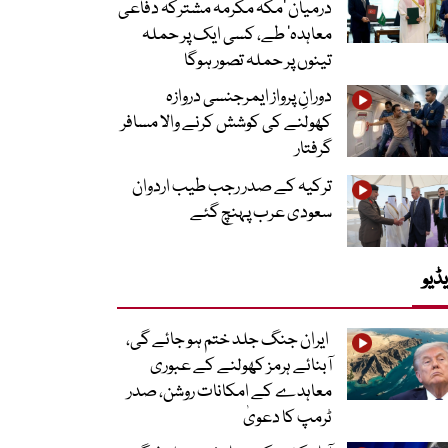
درمیان ’مکہ مکرمہ مشترکہ دفاعی
معاہدہ‘ طے، کسی ایک پر حملہ
تینوں پر حملہ تصور ہوگا
دورانِ پرواز ایمرجنسی دروازہ
کھولنے کی کوشش کرنے والا مسافر
گرفتار
ترکیہ کے صدر رجب طیب اردوان
سعودی عرب پہنچ گئے
ڈیو
ایران جنگ جلد ختم ہو جائے گی،
آبنائے ہرمز کھولنے کے عبوری
معاہدے کے امکانات روشن، صدر
ٹرمپ کا دعویٰ