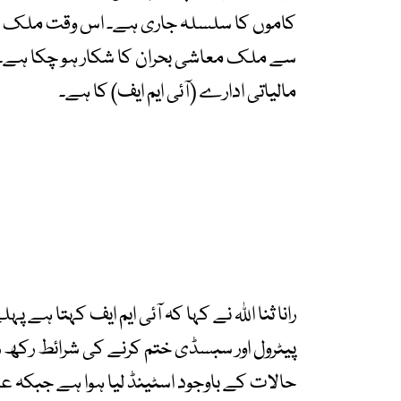
کاموں کا سلسلہ جاری ہے۔ اس وقت ملک ک
سے ملک معاشی بحران کا شکار ہو چکا ہے۔
مالیاتی ادارے (آئی ایم ایف) کا ہے۔
رانا ثنا اللہ نے کہا کہ آئی ایم ایف کہتا ہے پ
پیٹرول اور سبسڈی ختم کرنے کی شرائط رکھ ر
حالات کے باوجود اسٹینڈ لیا ہوا ہے جبکہ