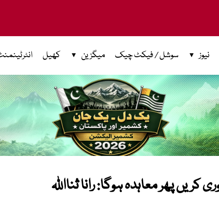
نیوز
سوشل / فیکٹ چیک
میگزین
کھیل
انٹرٹینمنٹ
 کریں پھر معاہدہ ہوگا: رانا ثنااللہ