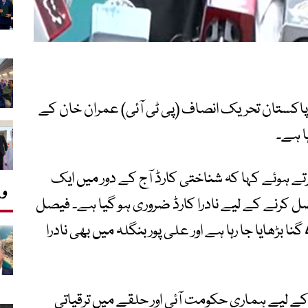
مین پاکستان تحریک انصاف (پی ٹی آئی) عمران خان کے
ا ہے۔
کرتے ہوئے کہا کہ شناختی کارڈ آج کے دور میں ایک
وی
 کرنے کے لیے نادرا کارڈ ضروری ہو گیا ہے۔ فیصل
آباد کے نادرا آفس کی استعداد کار کو 3 سے 4 گنا بڑھایا جا رہا ہے اور علی پور بنگلہ میں بھی نادرا
ے لیے ہماری حکومت آئی اور حلقے میں ترقیاتی