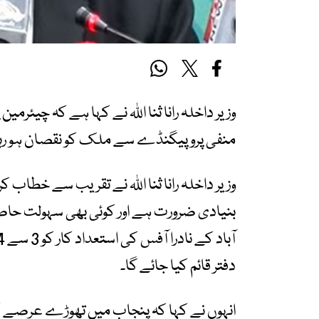
وزیر داخلہ رانا ثنا اللہ نے کہا ہے کہ چیئر
منفی پروپیگنڈے سے ملک کو نقصان ہو رہ
وزیر داخلہ رانا ثنا اللہ نے تقریب سے خطاب 
بنیادی ضرورت ہے اور کوئی بھی سہولت حاصل
دفتر قائم کیا جائے گا۔
انہوں نے کہا کہ پنجاب میں تھوڑے عرصے ک