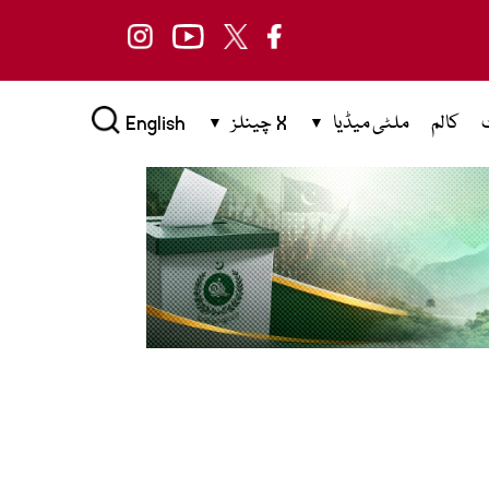
کالم
ملٹی میڈیا
X چینلز
English