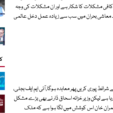
افی مشکلات کا شکار ہے اور ان مشکلات کی وجہ
 معاشی بحران میں سب سے زیادہ عمل دخل عالمی
کا
ہلے شرائط پوری کریں پھر معاہدہ ہوگا,آئی ایم ایف بجلی،
ہا ہے لیکن وزیر خزانہ اسحاق ڈار نے بھی بڑے مشکل
 عمران خان اس کوشش میں لگا ہوا ہے کہ ملک