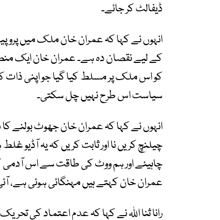
ڈیفالٹ کر جائے۔
انہوں نے کہا کہ عمران خان ملک میں پروپیگ
کے لیے نقصان دہ ہے۔ عمران خان ایک منصو
کو اس ملک پر مسلط کیا گیا جو اپنی ذات 
سیاست اس طرح نہیں چل سکتی۔
انہوں نے کہا کہ عمران خان جھوٹ بولنے کا م
چیلنچ کریں نا اور ثابت کریں کہ یہ آڈیو غل
چاہیئے اور ہم ووٹ کی طاقت سے اس آدمی 
عمران خان کہتے ہیں مہنگائی ہوئی ہے، آئی ایم
رانا ثنا اللہ نے کہا کہ عدم اعتماد کی تحریک 