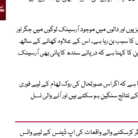
 اور دالوں میں موجود آرسینک لوگوں میں جگر اور
کا سبب بن رہا ہے۔ اس کے علاوہ کھانے کے ساتھ
ن کا کہنا ہے کہ دریائے سندھ کا پانی بھی آرسینک
ہے کہ اگر اس صورتحال کی روک تھام کے لیے فوری
 نتائج سنگین ہو سکتے ہیں اور آنے والی نسل
متاثر کرسکنے والے واقعات کی اپ ڈیٹس کے لیے واٹس