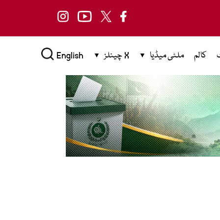
کالم
ملٹی میڈیا
X چینلز
English