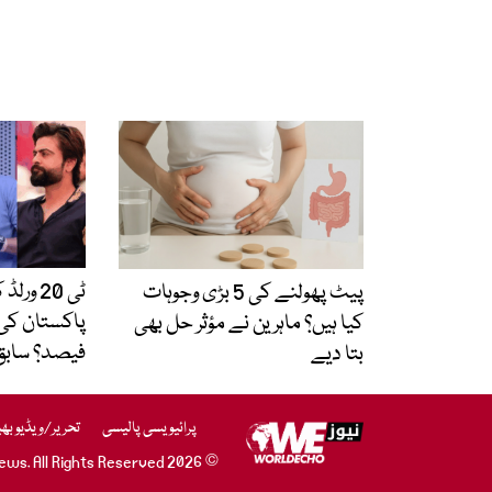
ٹی 20 
پیٹ پھولنے کی 5 بڑی وجوہات
پاکستان کی
کیا ہیں؟ ماہرین نے مؤثر حل بھی
فیصد؟ سابق ک
بتا دیے
پرائیویسی پالیسی
تحریر/ویڈیو بھ
© 2026 WE News. All Rights Reserved