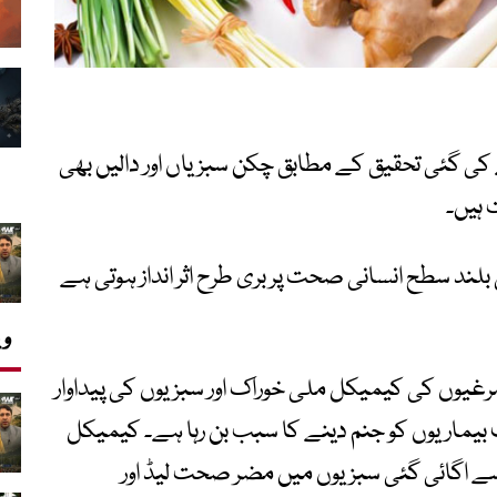
 کی گئی تحقیق کے مطابق چکن سبزیاں اور دالیں بھی
ہیں۔
بلند سطح انسانی صحت پر بری طرح اثر انداز ہوتی ہے
وی
مرغیوں کی کیمیکل ملی خوراک اور سبزیوں کی پیداوار
بیماریوں کو جنم دینے کا سبب بن رہا ہے۔ کیمیکل
 سے اگائی گئی سبزیوں میں مضر صحت لیڈ اور