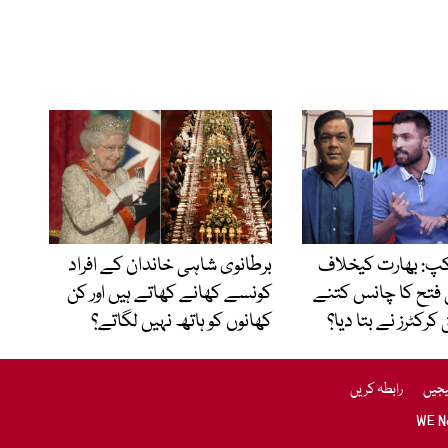
ورلڈ کپ: بھارت کیخلاف
برطانوی شاہی خاندان کے افراد
 فتح کا چانس کتنے
کونسے کھانے کھاتے ہیں اور کن
رکٹرز نے بتا دیا؟
کھانوں کو ہاتھ نہیں لگاتے؟
یجیں
رابطہ کریں