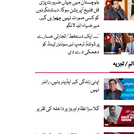
بلوچستان میں جہاں ضرورت پڑی
فل فلیج آپریشن ہوگا، دہشتگردوں
کو کسی صورت نہیں چھوڑیں گے،
میر ضیاء اللہ لانگو
’۔۔۔ ایک دستخط‘: تجارتی خسارے
پر ڈونلڈ ٹرمپ نے سوئٹزر لینڈ کو
دھمکی دے دی
لم / تجزیہ
اپنی زندگی کے ایڈیٹر بنیں، رائٹر
نہیں
گلا سڑا نظام اور وزیر داخلہ کی تقریر