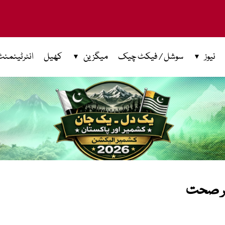
نیوز
سوشل / فیکٹ چیک
میگزین
کھیل
انٹرٹینمنٹ
ضر صحت