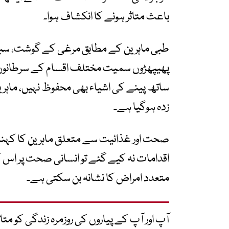
باعث متاثر ہونے کا انکشاف ہوا۔
طبی ماہرین کے مطابق مرغی کے گوشت، سبزیوں
پھیپھڑوں سمیت مختلف اقسام کے سرطانوں 
ساتھ پینے کی اشیاء بھی محفوظ نہیں، ماہری
زدہ ہوگیا ہے۔
صحت اور غذائیت سے متعلق ماہرین کا کہنا 
اقدامات نہ کیے گئے تو انسانی صحت پر اس کے
متعدد امراض کا نشانہ بن سکتی ہے۔
آپ اور آپ کے پیاروں کی روزمرہ زندگی کو 