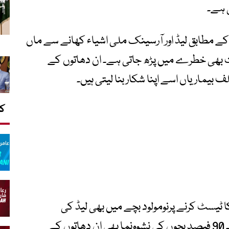
 ہے۔
ے مطابق لیڈ اور آرسینک ملی اشیاء کھانے سے ماں
 بھی خطرے میں پڑھ جاتی ہے۔ ان دھاتوں کے
یماریاں اسے اپنا شکار بنا لیتی ہیں۔
کا
لہ میں 2014 میں خون کا ٹیسٹ کرنے پرنومولود بچے میں بھی لیڈ کی
موجودگی کا خطرناک انکشاف سامنے آیا تھا۔ 90 فیصد بچوں کی نشوونما بھی ان دھاتوں کے