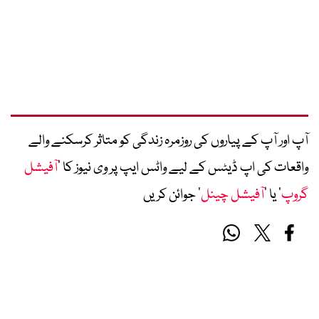
آپ اور آپ کے پیاروں کی روزمرہ زندگی کو متاثر کرسکنے والے
واقعات کی اپ ڈیٹس کے لیے واٹس ایپ پر وی نیوز کا ’
آفیشل
گروپ
‘ یا ’
آفیشل چینل
‘ جوائن کریں