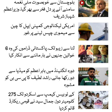
بلوچستان سے خوبصورت ملی نغمہ
سامنے آنے پر دل فخر سے بھر گیا، وزیراعظم
شہباز شریف
امریکی ٹیکنالوجی کمپنی ایپل کا چین
سے میموری چپس لینے پر غور
ثنا سے زیبو تک، پاکستانی ڈراموں کی وہ 6
خواتین جنہوں نے ہار ماننے سے انکار کیا
دورہ انگلینڈ میں بابر اعظم کو میڈیا سے
دور رکھا جائے، راشد لطیف کا پی سی بی کو
مشورہ
کے ٹو بیس کیمپ سے اسکردو تک 275
کلومیٹر دوڑ، جمال سید نے قومی ریکارڈ
قائم کردیا