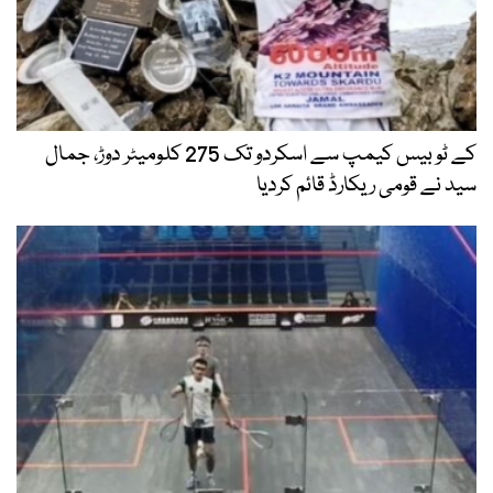
کے ٹو بیس کیمپ سے اسکردو تک 275 کلومیٹر دوڑ، جمال
سید نے قومی ریکارڈ قائم کردیا