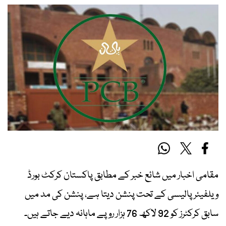
مقامی اخبار میں شائع خبر کے مطابق پاکستان کرکٹ بورڈ
ویلفیئر پالیسی کے تحت پنشن دیتا ہے، پنشن کی مد میں
سابق کرکٹرز کو 92 لاکھ 76 ہزار روپے ماہانہ دیے جاتے ہیں۔