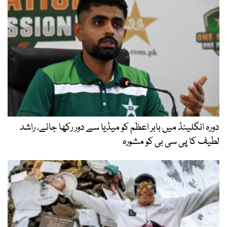
دورہ انگلینڈ میں بابر اعظم کو میڈیا سے دور رکھا جائے، راشد
لطیف کا پی سی بی کو مشورہ