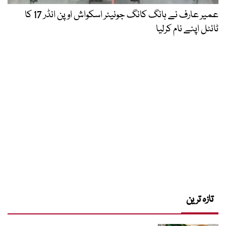
عمیر عارف نے ہانگ کانگ جونیئر اسکواش اوپن انڈر 17 کا
ٹائٹل اپنے نام کرلیا
تازہ ترین