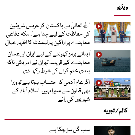
ویڈیو
’اللہ تعالیٰ نے پاکستان کو حرمین شریفین
کی حفاظت کے لیے چنا ہے‘، مکہ دفاعی
معاہدے پر اراکین پارلیمنٹ کا اظہار خیال
آبنائے ہرمز کھولنے کے لیے ایران اور عمان
معاہدے کے قریب، تہران نے امریکی ناکہ
بندی ختم کرنے کی شرط رکھ دی
اگر عام آدمی کا احتساب ہوتا ہے تو وزرا
بھی قانون سے ماورا نہیں، اسلام آباد کے
شہریوں کی رائے
کالم / تجزیہ
سب گل سڑ چکا ہے