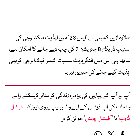
علاوہ ازیں کمپنی نے ’ایس 23‘ میں اپڈیٹ ٹیکنالوجی کی
اسنیپ ڈریگن 8 جنریشن 2 کی چپ دیے جانے کا امکان ہے،
ساتھ ہی اس میں فنگر پرنٹ سمیت کیمرا ٹیکنالوجی کو بھی
اپڈیٹ کیے جانے کی خبریں ہیں۔
آپ اور آپ کے پیاروں کی روزمرہ زندگی کو متاثر کرسکنے والے
واقعات کی اپ ڈیٹس کے لیے واٹس ایپ پر وی نیوز کا ’
آفیشل
گروپ
‘ یا ’
آفیشل چینل
‘ جوائن کریں