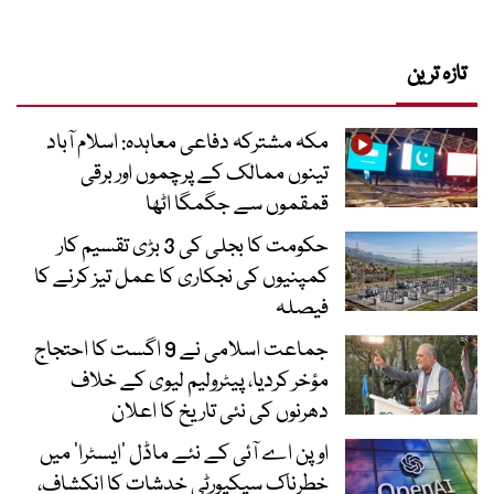
تازہ ترین
مکہ مشترکہ دفاعی معاہدہ: اسلام آباد
تینوں ممالک کے پرچموں اور برقی
قمقموں سے جگمگا اٹھا
حکومت کا بجلی کی 3 بڑی تقسیم کار
کمپنیوں کی نجکاری کا عمل تیز کرنے کا
فیصلہ
جماعت اسلامی نے 9 اگست کا احتجاج
مؤخر کردیا، پیٹرولیم لیوی کے خلاف
دھرنوں کی نئی تاریخ کا اعلان
اوپن اے آئی کے نئے ماڈل ’ایسٹرا‘ میں
خطرناک سیکیورٹی خدشات کا انکشاف،