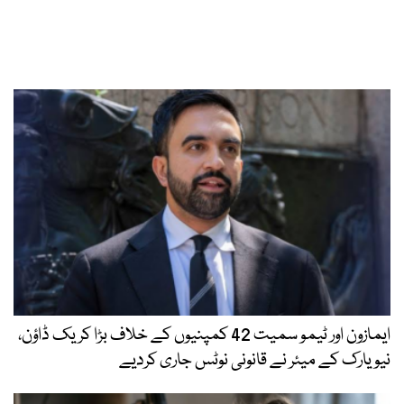
ایمازون اور ٹیمو سمیت 42 کمپنیوں کے خلاف بڑا کریک ڈاؤن،
نیویارک کے میئر نے قانونی نوٹس جاری کردیے