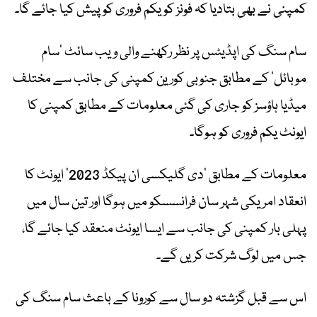
کمپنی نے بھی بتادیا کہ فونز کو یکم فروری کو پیش کیا جائے گا۔
سام سنگ کی اپڈیٹس پر نظر رکھنے والی ویب سائٹ ’سام
موبائل‘ کے مطابق جنوبی کورین کمپنی کی جانب سے مختلف
میڈیا ہاؤسز کو جاری کی گئی معلومات کے مطابق کمپنی کا
ایونٹ یکم فروری کو ہوگا۔
معلومات کے مطابق ’دی گلیکسی ان پیکڈ 2023‘ ایونٹ کا
انعقاد امریکی شہر سان فرانسسکو میں ہوگا اور تین سال میں
پہلی بار کمپنی کی جانب سے ایسا ایونٹ منعقد کیا جائے گا،
جس میں لوگ شرکت کریں گے۔
اس سے قبل گزشتہ دو سال سے کورونا کے باعث سام سنگ کی