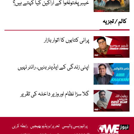
خیبر پختونخوا کے اراکین کیا کہتے ہیں؟
کالم / تجزیہ
پرانی کتابوں کا اتوار بازار
اپنی زندگی کے ایڈیٹر بنیں، رائٹر نہیں
گلا سڑا نظام اور وزیر داخلہ کی تقریر
پرائیویسی پالیسی
تحریر/ویڈیو بھیجیں
رابطہ کریں