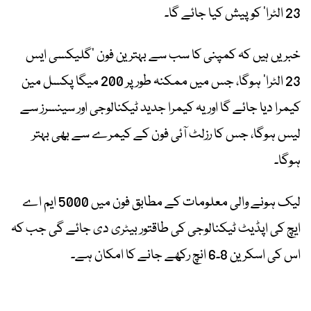
23 الٹرا‘ کو پیش کیا جائے گا۔
خبریں ہیں کہ کمپنی کا سب سے بہترین فون ’گلیکسی ایس
23 الٹرا‘ ہوگا، جس میں ممکنہ طور پر 200 میگا پکسل مین
کیمرا دیا جائے گا اور یہ کیمرا جدید ٹیکنالوجی اور سینسرز سے
لیس ہوگا، جس کا رزلٹ آئی فون کے کیمرے سے بھی بہتر
ہوگا۔
لیک ہونے والی معلومات کے مطابق فون میں 5000 ایم اے
ایچ کی اپڈیٹ ٹیکنالوجی کی طاقتور بیٹری دی جائے گی جب کہ
اس کی اسکرین 8۔6 انچ رکھے جانے کا امکان ہے۔