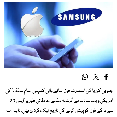
جنوبی کوریا کی اسمارٹ فون بنانے والی کمپنی ’سام سنگ‘ کی
امریکی ویب سائٹ نے گزشتہ ہفتے حادثاتی طور پر ’ایس 23‘
سیریز کے فون کو پیش کرنے کی تاریخ لیک کردی تھی، تاہم اب