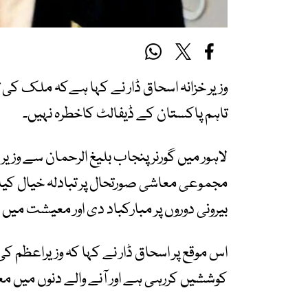
وزیر خزانہ اسحاق ڈار نے کہا ہےکہ ملک کی
تاہم پاکستان کے ڈیفالٹ کاخطرہ نہیں۔
لاہور میں گورنر پنجاب بلیغ الرحمان سے وز
مجموعی معاشی صورتحال پر تبادلہ خیال کیا گ
بیرونی دوروں پر مبارکباد دی اور معیشت میں
اس موقع پر اسحاق ڈار نے کہا کہ وزیراعظم
کوششیں کررہی ہے اور آنے والے دنوں میں م