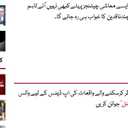
ں ایسے معاشی چیلنجز پہلےکبھی نہیں آئے تاہم
دناقدین کا خواب ہی رہ جائے گا۔
کا
متاثر کرسکنے والے واقعات کی اپ ڈیٹس کے لیے واٹس
نل
‘ جوائن کریں