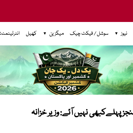
نیوز
سوشل / فیکٹ چیک
میگزین
کھیل
انٹرٹینمنٹ
ز پہلےکبھی نہیں آئے: وزیر خزانہ