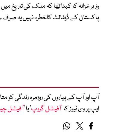
وزیر خزانہ کا کہنا تھا کہ ملک کی تاریخ می
پاکستان کے ڈیفالٹ کاخطرہ نہیں یہ صرف چن
آپ اور آپ کے پیاروں کی روزمرہ زندگی کو 
ایپ پر وی نیوز کا ’
آفیشل گروپ
‘ یا ’
آفیشل چی