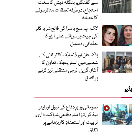
سے گفتگو پر بنگلہ دیش کا سخت
احتجاج، دوطرفہ تعلقات متاثر ہونے
کا خدشہ
لاک اپ، سچ یا سزا کی فاتح شریا کلرا
کی جیت پر سوہائے علی ابڑو کا
جذباتی ردعمل
پاکستان اور ڈنمارک کا توانائی کے
شعبے میں اسٹریٹجک تعاون کا
آغاز، گرین انرجی منتقلی تیز کرنے
پر اتفاق
ڈیو
صومالی وزیرِ دفاع کی نیول اور ایئر
ہیڈکوارٹرز آمد، دفاعی شراکت داری،
تربیت اور استعدادِ کار بڑھانے پر
اتفاق