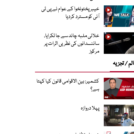
خیبرپختونخوا کے عوام نے پی ٹی
آئی کو مسترد کردیا
خلائی ملبہ چاند سے جا ٹکرایا،
سائنسدانوں کی نظریں اثرات پر
مرکوز
لم / تجزیہ
کشمیر: بین الاقوامی قانون کیا کہتا
ہے؟
پہلا دروازہ