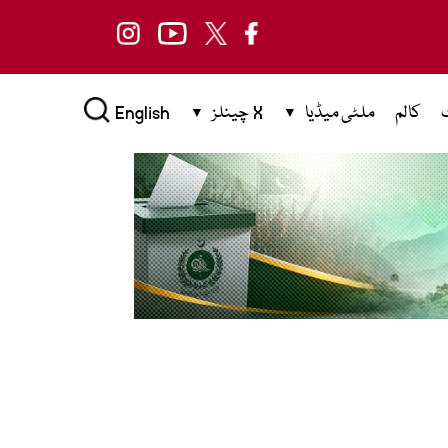
کالم
ملٹی میڈیا
X چینلز
English