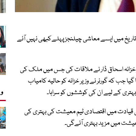
 تاریخ میں ایسے معاشی چیلنجز پہلےکبھی نہیں آئے
یر خزانہ اسحاق ڈار نے ملاقات کی جس میں ملک کی
یا جب کہ گورنر نے وزیر خزانہ کو حالیہ کامیاب
وی
 بہتری کے لیے ان کی کوششوں کو سراہا۔
 کی قیادت میں اقتصادی ٹیم معیشت کی بہتری کی
عیشت میں مزید بہتری آئےگی۔