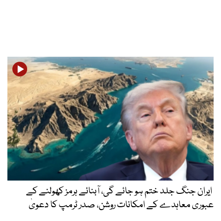
ایران جنگ جلد ختم ہو جائے گی، آبنائے ہرمز کھولنے کے
عبوری معاہدے کے امکانات روشن، صدر ٹرمپ کا دعویٰ