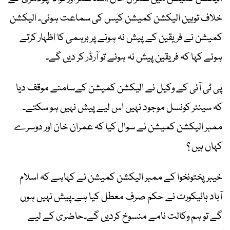
خلاف توہین الیکشن کمیشن کیس کی سماعت ہوئی۔ الیکشن
کمیشن نے فریقین کے پیش نہ ہونے پر برہمی کا اظہار کرتے
ہوئے کہا کہ فریقین پیش نہ ہوئے تو آرڈر کر دیں گے۔
پی ٹی آئی کے وکیل نے الیکشن کمیشن کےسامنے موقف دیا
کہ سینئر کونسل موجود نہیں اس لیے پیش نہیں ہو سکتے۔
ممبر الیکشن کمیشن نے سوال کیا کہ عمران خان اور دوسرے
کہاں ہیں ؟
خیبر پختونخوا کے ممبر الیکشن کمیشن نے کہاہے کہ اسلام
آباد ہائیکورٹ نے حکم صرف معطل کیا ہے۔پیش نہیں ہوں
گے تو ہم وکالت نامے منسوخ کردیں گے۔حاضری کے لیے