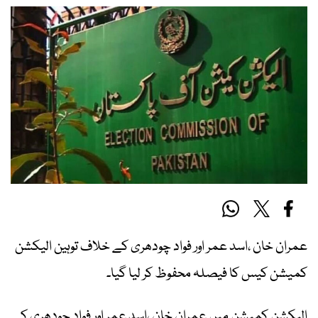
عمران خان ،اسد عمر اور فواد چودھری کے خلاف توہین الیکشن
کمیشن کیس کا فیصلہ محفوظ کر لیا گیا۔
الیکشن کمیشن میں عمران خان ،اسد عمر اور فواد چودھری کے