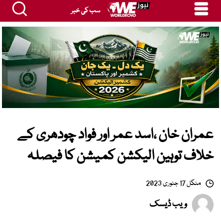
سب کی خبر
عمران خان ،اسد عمر اور فواد چودھری کے
خلاف توہین الیکشن کمیشن کا فیصلہ
منگل 17 جنوری 2023
ویب ڈیسک