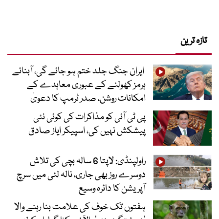
تازہ ترین
ایران جنگ جلد ختم ہو جائے گی، آبنائے
ہرمز کھولنے کے عبوری معاہدے کے
امکانات روشن، صدر ٹرمپ کا دعویٰ
پی ٹی آئی کو مذاکرات کی کوئی نئی
پیشکش نہیں کی، اسپیکر ایاز صادق
راولپنڈی: لاپتا 6 سالہ بچی کی تلاش
دوسرے روز بھی جاری، نالہ لئی میں سرچ
آپریشن کا دائرہ وسیع
ہفتوں تک خوف کی علامت بنا رہنے والا