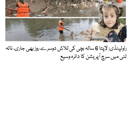
راولپنڈی: لاپتا 6 سالہ بچی کی تلاش دوسرے روز بھی جاری، نالہ
لئی میں سرچ آپریشن کا دائرہ وسیع