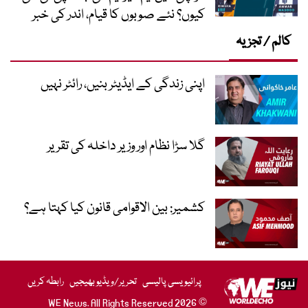
کیوں؟ نئے صوبوں کا قیام، اندر کی خبر
کالم / تجزیہ
اپنی زندگی کے ایڈیٹر بنیں، رائٹر نہیں
گلا سڑا نظام اور وزیر داخلہ کی تقریر
کشمیر: بین الاقوامی قانون کیا کہتا ہے؟
پرائیویسی پالیسی
تحریر/ویڈیو بھیجیں
رابطہ کریں
© 2026 WE News. All Rights Reserved