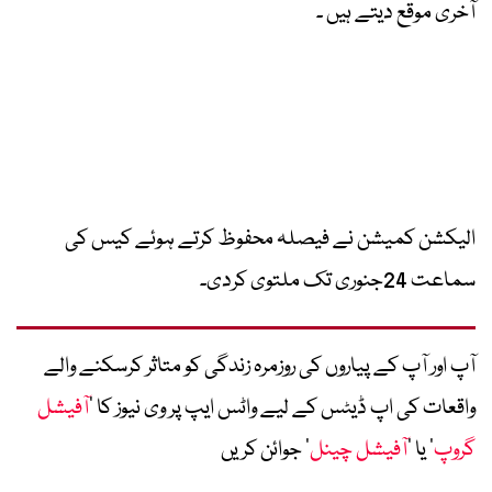
آخری موقع دیتے ہیں ۔
الیکشن کمیشن نے فیصلہ محفوظ کرتے ہوئے کیس کی
سماعت 24جنوری تک ملتوی کردی۔
آپ اور آپ کے پیاروں کی روزمرہ زندگی کو متاثر کرسکنے والے
واقعات کی اپ ڈیٹس کے لیے واٹس ایپ پر وی نیوز کا ’
آفیشل
گروپ
‘ یا ’
آفیشل چینل
‘ جوائن کریں