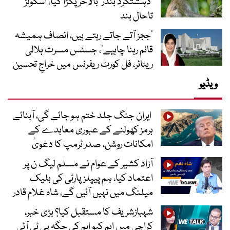
‘دہشتگرد بندر’ بالآخر پکڑا گیا، اسکولز
تاحال بند
’ججز آتے جاتے رہتے ہیں، انصاف ہمیشہ
قائم رہنا چاہیے‘، جسٹس مسرت ہلالی
ریٹائر، فل کورٹ ریفرنس میں خراجِ تحسین
ویڈیو
ایران جنگ جلد ختم ہو جائے گی، آبنائے
ہرمز کھولنے کے عبوری معاہدے کے
امکانات روشن، صدر ٹرمپ کا دعویٰ
آزاد کشیر کے عوام نے مسلم لیگ ن پر
اعتماد کیا، ہم پیپلز پارٹی کی بلیک
میلنگ میں نہیں آئیں گے، شاہ غلام قادر
شہبازشریف کا مستقبل کیا؟ بڑی خبر،
کراچی میں ایم کیو ایم کی جگہ پی ٹی آئی