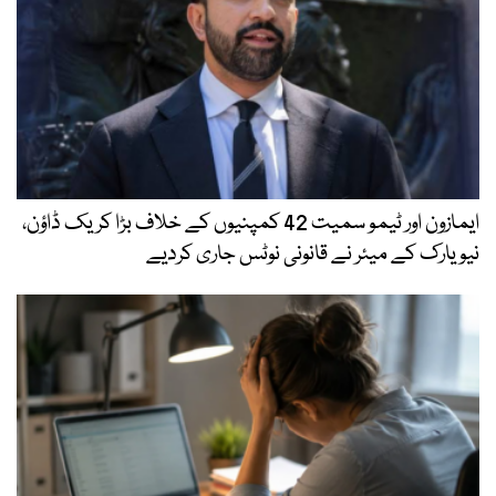
ایمازون اور ٹیمو سمیت 42 کمپنیوں کے خلاف بڑا کریک ڈاؤن،
نیویارک کے میئر نے قانونی نوٹس جاری کردیے