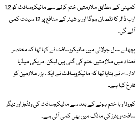
کمپنی کے مطابق ملازمتیں ختم کرنے سے مائیکروسافٹ کو 1.2
ارب ڈالر کا نقصان ہوگا اور ہر شیئر کے منافع پر 12 سینٹ کمی
آئے گی۔
پچھلے سال جولائی میں مائیکروسافٹ نے کہا تھا کہ مختصر
تعداد میں ملازمتیں ختم کی گئی ہیں لیکن امریکی میڈیا
ادارے نے بتایا تھا کہ مائیکروسافٹ نے ایک ہزار ملازمین کو
فارغ کیا ہے۔
کورونا وبا ختم ہونے کے بعد سے مائیکروسافٹ کی ونڈوز اور دیگر
سافٹ ویئرز کی مانگ میں بھی کمی آئی ہے۔