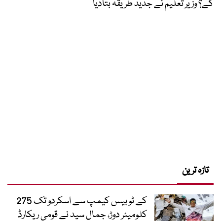
گے؟ وزیر تعلیم نے جدید طریقہ بتادیا
تازہ ترین
کے ٹو بیس کیمپ سے اسکردو تک 275
کلومیٹر دوڑ، جمال سید نے قومی ریکارڈ