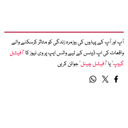
آپ اور آپ کے پیاروں کی روزمرہ زندگی کو متاثر کرسکنے والے
واقعات کی اپ ڈیٹس کے لیے واٹس ایپ پر وی نیوز کا ’
آفیشل
گروپ
‘ یا ’
آفیشل چینل
‘ جوائن کریں