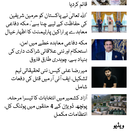
قائم کردیا
’اللہ تعالیٰ نے پاکستان کو حرمین شریفین
کی حفاظت کے لیے چنا ہے‘، مکہ دفاعی
معاہدے پر اراکین پارلیمنٹ کا اظہار خیال
مکہ دفاعی معاہدہ خطے میں امن،
استحکام اور نئی علاقائی شراکت داری کی
بنیاد ہے، چوہدری طارق فاروق
میر رضا علی کیس: نئی تحقیقاتی ٹیم
تشکیل، ایف آئی آر میں قتل کی دفعات
شامل
آزاد کشمیر میں انتخابات کا تیسرا مرحلہ،
پونچھ ڈویژن کے 4 حلقوں میں پولنگ کل،
انتظامات مکمل
ویڈیو