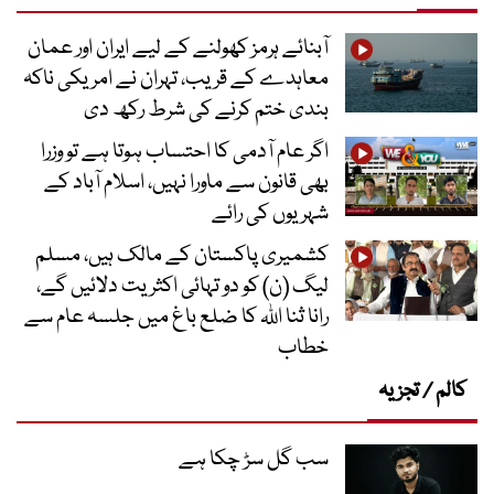
آبنائے ہرمز کھولنے کے لیے ایران اور عمان
معاہدے کے قریب، تہران نے امریکی ناکہ
بندی ختم کرنے کی شرط رکھ دی
اگر عام آدمی کا احتساب ہوتا ہے تو وزرا
بھی قانون سے ماورا نہیں، اسلام آباد کے
شہریوں کی رائے
کشمیری پاکستان کے مالک ہیں، مسلم
لیگ (ن) کو دو تہائی اکثریت دلائیں گے،
رانا ثنا اللہ کا ضلع باغ میں جلسہ عام سے
خطاب
کالم / تجزیہ
سب گل سڑ چکا ہے