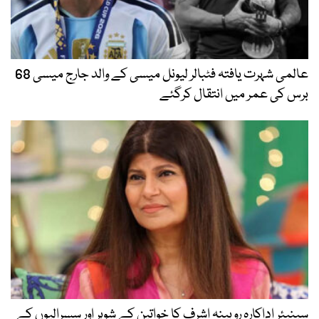
عالمی شہرت یافتہ فٹبالر لیونل میسی کے والد جارج میسی 68
برس کی عمر میں انتقال کرگئے
سینیئر اداکارہ روبینہ اشرف کا خواتین کے شوہر اور سسرالیوں کے