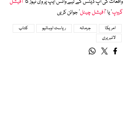
واقعات کی اپ ڈیٹس کے لیے واٹس ایپ پر وی نیوز کا ’
آفیشل
گروپ
‘ یا ’
آفیشل چینل
‘ جوائن کریں
امریکا
جرمانہ
ریاست اوہائیو
کتاب
لائبریری