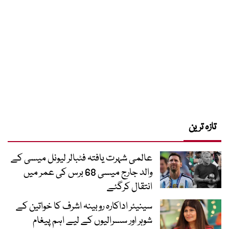
تازہ ترین
عالمی شہرت یافتہ فٹبالر لیونل میسی کے
والد جارج میسی 68 برس کی عمر میں
انتقال کرگئے
سینیئر اداکارہ روبینہ اشرف کا خواتین کے
شوہر اور سسرالیوں کے لیے اہم پیغام