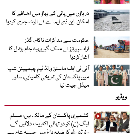
دریاؤں میں پانی کے بہاؤ میں اضافے کا
امکان، این ڈی ایم اے نے الرٹ جاری کردیا
حکومت سے مذاکرات ناکام، گڈز
ٹرانسپورٹرز نے ملک گیر پہیہ جام ہڑتال کا
آغاز کردیا
آئی ٹی ایف ماسٹرز ورلڈ ٹیم چیمپیئن شپ
میں پاکستان کی تاریخی کامیابی، سلور
میڈل جیت لیا
ویڈیو
کشمیری پاکستان کے مالک ہیں، مسلم
لیگ (ن) کو دو تہائی اکثریت دلائیں گے،
رانا ثنا اللہ کا ضلع باغ میں جلسہ عام سے