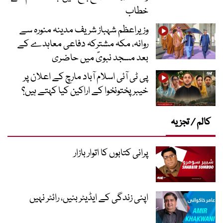
خطاب
وزیراعظم شہباز شریف مدینہ منورہ سے
روانہ، مکہ مشترکہ دفاعی معاہدے کے
بعد مسجد نبویؐ میں حاضری
پی ٹی آئی اسلام آباد مارچ کے اعلان پر
خیبر پختونخوا کے اراکین کیا کہتے ہیں؟
کالم / تجزیہ
پرانی کتابوں کا اتوار بازار
اپنی زندگی کے ایڈیٹر بنیں، رائٹر نہیں