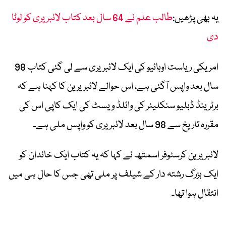
یہ بھی پڑھیں:
طالب علم نے 64 سال بعد کتاب لائبریری کو لوٹا
دی
امریکی ریاست اوہائیو کی ایک لائبریری سے لی گئی کتاب 98
سال بعد واپس آگئی ہے، اس حوالے لائبریرین کا کہنا ہے کہ
برٹرینڈ ڈبلیو سنکلیئر کی وائلڈ ویسٹ کی ایک کاپی اس کی
مقررہ تاریخ سے 98 سال بعد لائبریری کو واپس ملی ہے۔
لائبریرین کرسٹوفر اسمتھ نے کہا کہ یہ کتاب ایک خاندان کو
ایک بزرگ رشتہ دار کے شیلف پر ملی تھی جس کا حال ہی میں
انتقال ہوا تھا۔