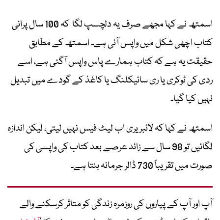
اسمتھ نے کہا مجھے صرف یہ دلچسپ لگا کہ 100 سال پرانی
کتاب اچھی شکل میں واپس آئی ہے۔ اسمتھ کے مطابق
حقیقت یہ ہے کہ کتاب ہمارے پاس واپس آگئی ہے، اسے
ردی کی ٹوکری یا ری سائیکلنگ یا کاغذ کے گودے میں تبدیل
نہیں کیا گیا۔
اسمتھ نے کہا کہ لائبریری اب لیٹ فیس نہیں لیتی، لیکن اندازہ
لگائیں تو 98 سال سے زائد عرصے بعد کتاب کی واپسی کی
صورت میں تقریباً 730 ڈالر جرمانہ بنتا ہے۔
آپ اور آپ کے پیاروں کی روزمرہ زندگی کو متاثر کرسکنے والے