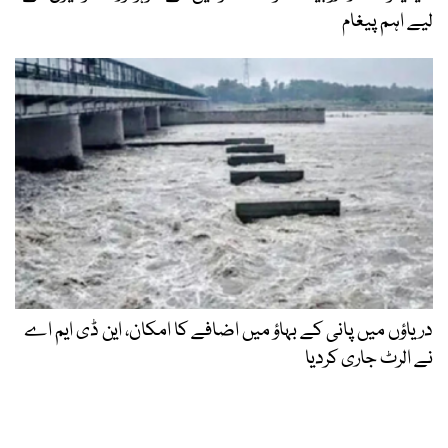
لیے اہم پیغام
دریاؤں میں پانی کے بہاؤ میں اضافے کا امکان، این ڈی ایم اے
نے الرٹ جاری کردیا