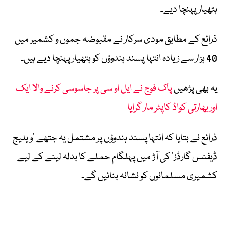
ہتھیار پہنچا دیے۔
ذرائع کے مطابق مودی سرکار نے مقبوضہ جموں و کشمیر میں
40 ہزار سے زیادہ انتہا پسند ہندوؤں کو ہتھیار پہنچا دیے ہیں۔
یہ بھی پڑھیں
پاک فوج نے ایل او سی پر جاسوسی کرنے والا ایک
اور بھارتی کواڈ کاپٹر مار گرایا
ذرائع نے بتایا کہ انتہا پسند ہندوؤں پر مشتمل یہ جتھے ’ویلیج
ڈیفنس گارڈز‘ کی آڑ میں پہلگام حملے کا بدلہ لینے کے لیے
کشمیری مسلمانوں کو نشانہ بنائیں گے۔