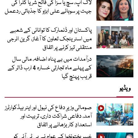
لاک اپ، سچ یا سزا کی فاتح شریا کلرا کی
جیت پر سوہائے علی ابڑو کا جذباتی ردعمل
پاکستان اور ڈنمارک کا توانائی کے شعبے
میں اسٹریٹجک تعاون کا آغاز، گرین انرجی
منتقلی تیز کرنے پر اتفاق
درآمدات میں بے پناہ اضافہ، مالی سال
کے پہلے ماہ تجارتی خسارہ 4 ارب ڈالر کے
قریب پہنچ گیا
ویڈیو
صومالی وزیرِ دفاع کی نیول اور ایئر ہیڈکوارٹرز
آمد، دفاعی شراکت داری، تربیت اور
استعدادِ کار بڑھانے پر اتفاق
خیبرپختونخوا کے عوام نے پی ٹی آئی کو