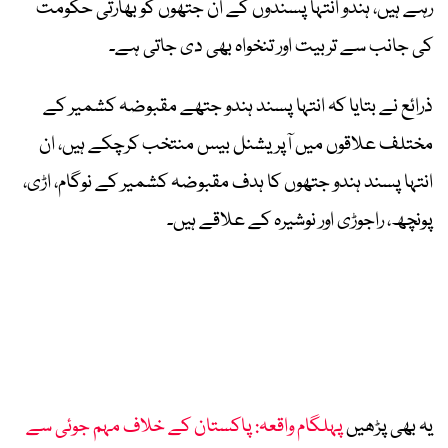
رہے ہیں، ہندو انتہا پسندوں کے ان جتھوں کو بھارتی حکومت
کی جانب سے تربیت اور تنخواہ بھی دی جاتی ہے۔
ذرائع نے بتایا کہ انتہا پسند ہندو جتھے مقبوضہ کشمیر کے
مختلف علاقوں میں آپریشنل بیس منتخب کرچکے ہیں، ان
انتہا پسند ہندو جتھوں کا ہدف مقبوضہ کشمیر کے نوگام، اڑی،
پونچھ، راجوڑی اور نوشیرہ کے علاقے ہیں۔
یہ بھی پڑھیں
پہلگام واقعہ: پاکستان کے خلاف مہم جوئی سے