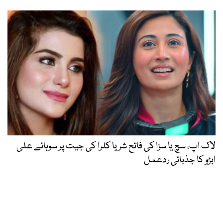
لاک اپ، سچ یا سزا کی فاتح شریا کلرا کی جیت پر سوہائے علی
ابڑو کا جذباتی ردعمل