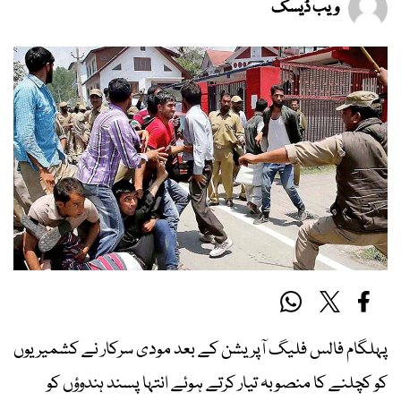
ویب ڈیسک
پہلگام فالس فلیگ آپریشن کے بعد مودی سرکار نے کشمیریوں
کو کچلنے کا منصوبہ تیار کرتے ہوئے انتہا پسند ہندوؤں کو