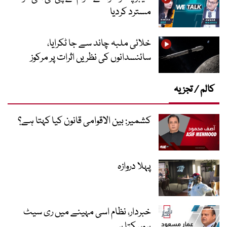
مسترد کردیا
خلائی ملبہ چاند سے جا ٹکرایا،
سائنسدانوں کی نظریں اثرات پر مرکوز
کالم / تجزیہ
کشمیر: بین الاقوامی قانون کیا کہتا ہے؟
پہلا دروازہ
خبردار، نظام اسی مہینے میں ری سیٹ
ہوسکتا ہے