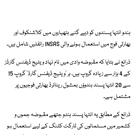
ہندو انتہا پسندوں کو دیے گئے ہتھیاروں میں کلاشنکوف اور
بھارتی فوج میں استعمال ہونے والی INSAS رائفلیں شامل ہیں۔
ذرائع نے بتایا کہ مقبوضہ وادی میں نام نہاد ویلیج ڈیفنس گارڈز
کے 4 ہزار سے زیادہ گروپ ہیں، ہر ’ویلیج ڈیفنس گارڈ‘ گروپ 15
سے 20 انتہا پسند ہندوؤں بمشول ریٹائرڈ بھارتی فوجیوں پر
مشتمل ہے۔
ذرائع کے مطابق یہ انتہا پسند ہندو جتھے مقبوضہ جموں و
کشمیر میں مسلمانوں کی ٹارگٹ کلنگ کے لیے استعمال ہو