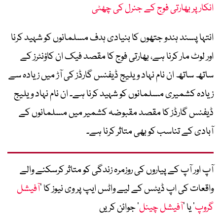
انکار پر بھارتی فوج کے جنرل کی چھٹی
انتہا پسند ہندو جتھوں کا بنیادی ہدف مسلمانوں کو شہید کرنا
اور لوٹ مار کرنا ہے، بھارتی فوج کا مقصد فیک ان کاؤنٹرز کے
ساتھ ساتھ ان نام نہاد ویلیج ڈیفنس گارڈز کی آڑ میں زیادہ سے
زیادہ کشمیری مسلمانوں کو شہید کرنا ہے۔ ان نام نہاد ویلیج
ڈیفنس گارڈز کا مقصد مقبوضہ کشمیر میں مسلمانوں کے
آبادی کے تناسب کو بھی متاثر کرنا ہے۔
آپ اور آپ کے پیاروں کی روزمرہ زندگی کو متاثر کرسکنے والے
واقعات کی اپ ڈیٹس کے لیے واٹس ایپ پر وی نیوز کا ’
آفیشل
گروپ
‘ یا ’
آفیشل چینل
‘ جوائن کریں