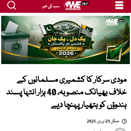
سب کی خبر
مودی سرکار کا کشمیری مسلمانوں کے
خلاف بھیانک منصوبہ، 40 ہزار انتہا پسند
ہندوؤں کو ہتھیار پہنچا دیے
منگل 29 اپریل 2025