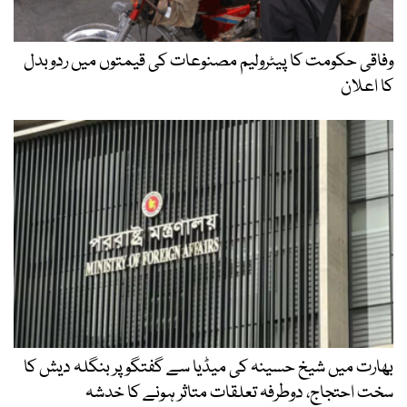
وفاقی حکومت کا پیٹرولیم مصنوعات کی قیمتوں میں ردوبدل
کا اعلان
بھارت میں شیخ حسینہ کی میڈیا سے گفتگو پر بنگلہ دیش کا
سخت احتجاج، دوطرفہ تعلقات متاثر ہونے کا خدشہ