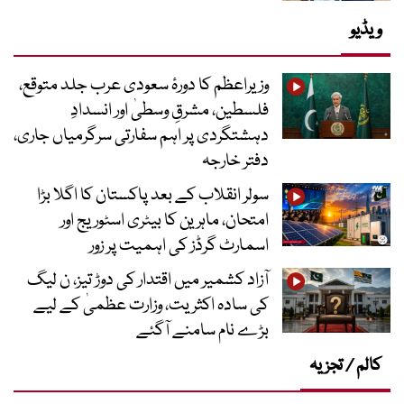
ویڈیو
وزیراعظم کا دورۂ سعودی عرب جلد متوقع،
فلسطین، مشرقِ وسطیٰ اور انسدادِ
دہشتگردی پر اہم سفارتی سرگرمیاں جاری،
دفتر خارجہ
سولر انقلاب کے بعد پاکستان کا اگلا بڑا
امتحان، ماہرین کا بیٹری اسٹوریج اور
اسمارٹ گرڈز کی اہمیت پر زور
آزاد کشمیر میں اقتدار کی دوڑ تیز، ن لیگ
کی سادہ اکثریت، وزارت عظمیٰ کے لیے
بڑے نام سامنے آگئے
کالم / تجزیہ