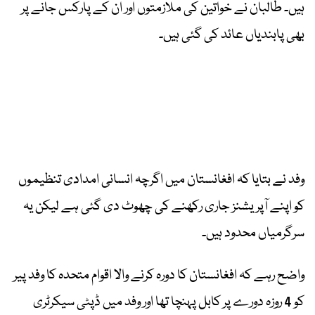
ہیں۔ طالبان نے خواتین کی ملازمتوں اور ان کے پارکس جانے پر
بھی پابندیاں عائد کی گئی ہیں۔
وفد نے بتایا کہ افغانستان میں اگرچہ انسانی امدادی تنظیموں
کو اپنے آپریشنز جاری رکھنے کی چھوٹ دی گئی ہے لیکن یہ
سرگرمیاں محدود ہیں۔
واضح رہے کہ افغانستان کا دورہ کرنے والا اقوام متحدہ کا وفد پیر
کو 4 روزہ دورے پر کابل پہنچا تھا اور وفد میں ڈپٹی سیکرٹری