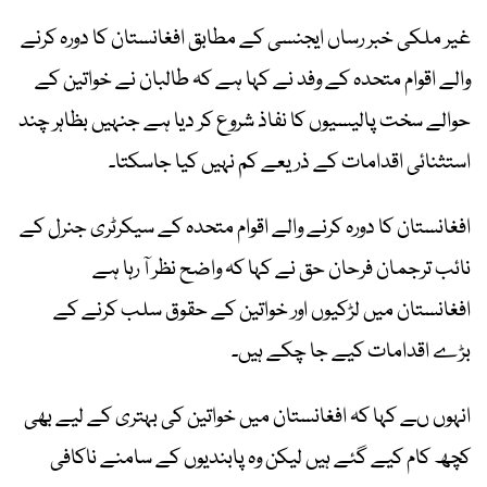
غیر ملکی خبر رساں ایجنسی کے مطابق افغانستان کا دورہ کرنے
والے اقوام متحدہ کے وفد نے کہا ہے کہ طالبان نے خواتین کے
حوالے سخت پالیسیوں کا نفاذ شروع کر دیا ہے جنہیں بظاہر چند
استثنائی اقدامات کے ذریعے کم نہیں کیا جاسکتا۔
افغانستان کا دورہ کرنے والے اقوام متحدہ کے سیکرٹری جنرل کے
نائب ترجمان فرحان حق نے کہا کہ واضح نظر آ رہا ہے
افغانستان میں لڑکیوں اور خواتین کے حقوق سلب کرنے کے
بڑے اقدامات کیے جا چکے ہیں۔
انہوں ںے کہا کہ افغانستان میں خواتین کی بہتری کے لیے بھی
کچھ کام کیے گئے ہیں لیکن وہ پابندیوں کے سامنے ناکافی