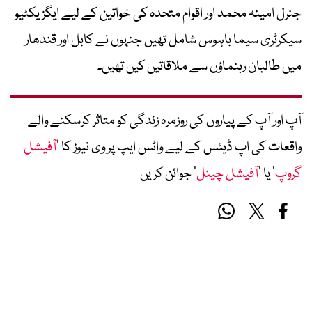
جنرل امینہ محمد اور اقوام متحدہ کی خواتین کے لیے ایگزیکٹیو
سیکرٹری سیما باہوس شامل تھیں جنہوں نے کابل اور قندھار
میں طالبان رہنماؤں سے ملاقاتیں کیں تھیں۔
آپ اور آپ کے پیاروں کی روزمرہ زندگی کو متاثر کرسکنے والے
واقعات کی اپ ڈیٹس کے لیے واٹس ایپ پر وی نیوز کا ’
آفیشل
گروپ
‘ یا ’
آفیشل چینل
‘ جوائن کریں