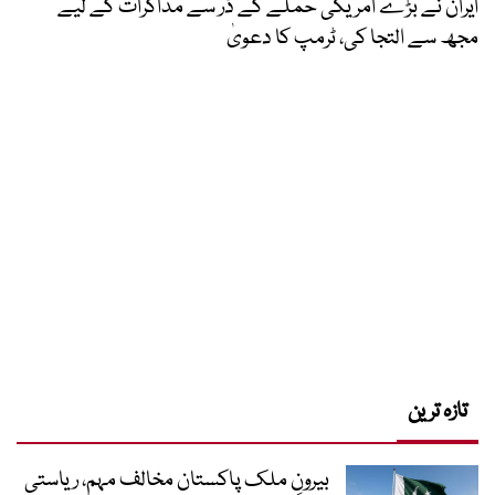
ایران نے بڑے امریکی حملے کے ڈر سے مذاکرات کے لیے
مجھ سے التجا کی، ٹرمپ کا دعویٰ
تازہ ترین
بیرونِ ملک پاکستان مخالف مہم، ریاستی