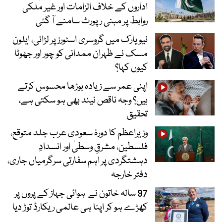
اداروں کے خلاف الزامات اور غیر ملکی
روابط پر مبنی رپورٹ سامنے آ گئی
نیویارک میں گروسری اسٹورز پر لڑائی، ایلون
مسک نے ظہران ممدانی کو چور اور جھوٹا
کیوں کہا؟
اپنی عمر سے زیادہ بوڑھا محسوس کرتے
ہیں؟ وجہ ناقص نیند بھی ہو سکتی ہے،
تحقیق
وزیراعظم کا دورۂ سعودی عرب جلد متوقع،
فلسطین، مشرقِ وسطیٰ اور انسدادِ
دہشتگردی پر اہم سفارتی سرگرمیاں جاری،
دفتر خارجہ
97 سالہ خاتون نے ہوائی جہاز کے پروں پر
کھڑے ہو کر اپنا ہی عالمی ریکارڈ توڑ دیا