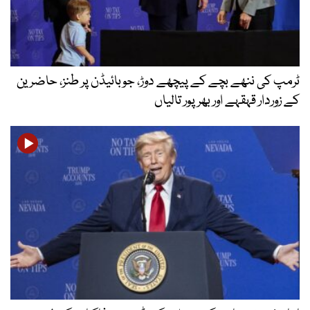
ٹرمپ کی ننھے بچے کے پیچھے دوڑ، جوبائیڈن پر طنز، حاضرین
کے زوردار قہقہے اور بھرپور تالیاں