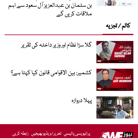
بن سلمان بن عبدالعزیز آل سعود سے اہم
ملاقات کریں گے
کالم / تجزیہ
گلا سڑا نظام اور وزیر داخلہ کی تقریر
کشمیر: بین الاقوامی قانون کیا کہتا ہے؟
پہلا دروازہ
پرائیویسی پالیسی
تحریر/ویڈیو بھیجیں
رابطہ کریں