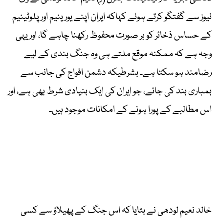
نیوز سے گفتگو کرتے ہوئے کہاکہ ایران اپنے یورینیم اور پلوٹینیم
کے حساس ذخائر کو ہر صورت محفوظ رکھنا چاہے گا، اور یہی
وجہ ہے کہ ممکنہ موقع ملتے ہی وہ جنگ بندی کے لیے
رضامند ہو سکتا ہے۔ بشرطیکہ دشمن افواج کی جانب سے
بمباری بند کی جائے، جو ایران کی ایک بنیادی شرط بھی ہے، اور
اس مطالبے کے پورا ہونے کے امکانات موجود ہیں۔
خالد نعیم لودھی نے بتایا کہ اس جنگ کے پھیلاؤ سے کسی