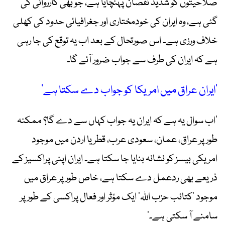
صلاحیتوں کو شدید نقصان پہنچایا ہے، جو بھی کارروائی کی
گئی ہے، وہ ایران کی خودمختاری اور جغرافیائی حدود کی کھلی
خلاف ورزی ہے۔ اس صورتحال کے بعد اب یہ توقع کی جا رہی
ہے کہ ایران کی طرف سے جواب ضرور آئے گا۔
’ایران عراق میں امریکا کو جواب دے سکتا ہے‘
’اب سوال یہ ہے کہ ایران یہ جواب کہاں سے دے گا؟ ممکنہ
طور پر عراق، عمان، سعودی عرب، قطر یا اردن میں موجود
امریکی بیسز کو نشانہ بنایا جا سکتا ہے۔ ایران اپنی پراکسیز کے
ذریعے بھی ردعمل دے سکتا ہے، خاص طور پر عراق میں
موجود ’کتائب حزب اللہ‘ ایک مؤثر اور فعال پراکسی کے طور پر
سامنے آ سکتی ہے۔‘