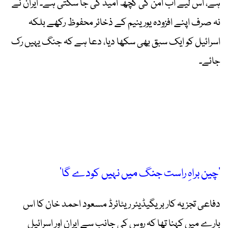
ہے، اس لیے اب امن کی کچھ امید کی جا سکتی ہے۔ ایران نے
نہ صرف اپنے افزودہ یورینیم کے ذخائر محفوظ رکھے بلکہ
اسرائیل کو ایک سبق بھی سکھا دیا، دعا ہے کہ جنگ یہیں رک
جائے۔
’چین براہِ راست جنگ میں نہیں کودے گا‘
دفاعی تجزیہ کار بریگیڈیئر ریٹائرڈ مسعود احمد خان کا اس
بارے میں کہنا تھا کہ روس کی جانب سے ایران اور اسرائیل