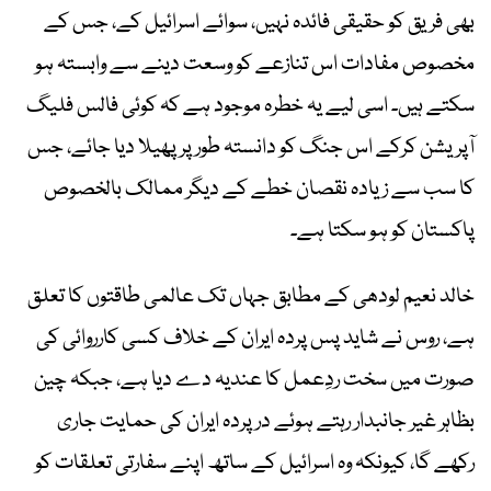
بھی فریق کو حقیقی فائدہ نہیں، سوائے اسرائیل کے، جس کے
مخصوص مفادات اس تنازعے کو وسعت دینے سے وابستہ ہو
سکتے ہیں۔ اسی لیے یہ خطرہ موجود ہے کہ کوئی فالس فلیگ
آپریشن کرکے اس جنگ کو دانستہ طور پر پھیلا دیا جائے، جس
کا سب سے زیادہ نقصان خطے کے دیگر ممالک بالخصوص
پاکستان کو ہو سکتا ہے۔
خالد نعیم لودھی کے مطابق جہاں تک عالمی طاقتوں کا تعلق
ہے، روس نے شاید پس پردہ ایران کے خلاف کسی کارروائی کی
صورت میں سخت ردِعمل کا عندیہ دے دیا ہے، جبکہ چین
بظاہر غیر جانبدار رہتے ہوئے درپردہ ایران کی حمایت جاری
رکھے گا، کیونکہ وہ اسرائیل کے ساتھ اپنے سفارتی تعلقات کو