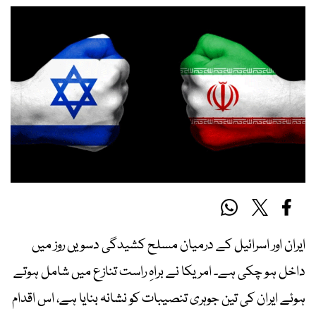
ایران اور اسرائیل کے درمیان مسلح کشیدگی دسویں روز میں
داخل ہو چکی ہے۔ امریکا نے براہِ راست تنازع میں شامل ہوتے
ہوئے ایران کی تین جوہری تنصیبات کو نشانہ بنایا ہے، اس اقدام