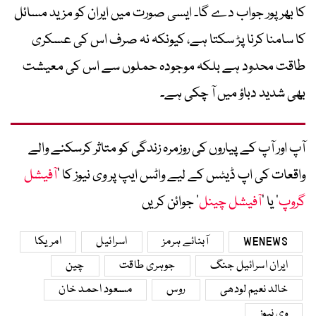
کا بھرپور جواب دے گا۔ ایسی صورت میں ایران کو مزید مسائل
کا سامنا کرنا پڑ سکتا ہے، کیونکہ نہ صرف اس کی عسکری
طاقت محدود ہے بلکہ موجودہ حملوں سے اس کی معیشت
بھی شدید دباؤ میں آ چکی ہے۔
آپ اور آپ کے پیاروں کی روزمرہ زندگی کو متاثر کرسکنے والے
واقعات کی اپ ڈیٹس کے لیے واٹس ایپ پر وی نیوز کا ’
آفیشل
گروپ
‘ یا ’
آفیشل چینل
‘ جوائن کریں
WENEWS
آبنائے ہرمز
اسرائیل
امریکا
ایران اسرائیل جنگ
جوہری طاقت
چین
خالد نعیم لودھی
روس
مسعود احمد خان
وی نیوز