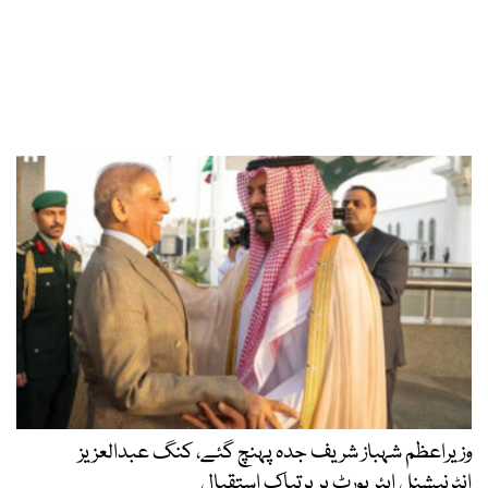
وزیراعظم شہباز شریف جدہ پہنچ گئے، کنگ عبدالعزیز
انٹرنیشنل ایئر پورٹ پر پرتپاک استقبال