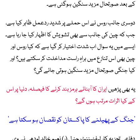
کے بعد صورتحال مزید سنگین ہوگئی ہے۔
دوسری جانب روس نے اس حملے پر شدید ردعمل ظاہر کیا ہے،
جب کہ چین کی جانب سے بھی تشویش کا اظہار کیا جا رہا ہے۔
ایسے میں یہ سوال اب شدت اختیار کر گیا ہے کہ کیا روس اور
چین بھی اس تنازع میں براہِ راست مداخلت کر سکتے ہیں؟ اور
کیا جنگی صورتحال مزید سنگین ہوتی جائے گی؟
یہ بھی پڑھیں
ایران کا آبنائے ہرمز بند کرنے کا فیصلہ، دنیا پر اس
کے کیا اثرات مرتب ہوں گے؟
’جنگ کے پھیلنے کا پاکستان کو نقصان ہو سکتا ہے‘
دفاعی تجزیہ کار لیفٹیننٹ جنرل (ر) نعیم خالد لودھی نے وی