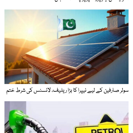
سولر صارفین کے لیے نیپرا کا بڑا ریلیف، لائسنس کی شرط ختم