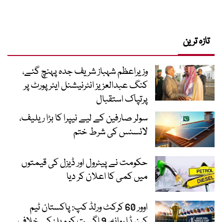
تازہ ترین
وزیراعظم شہباز شریف جدہ پہنچ گئے،
کنگ عبدالعزیز انٹرنیشنل ایئر پورٹ پر
پرتپاک استقبال
سولر صارفین کے لیے نیپرا کا بڑا ریلیف،
لائسنس کی شرط ختم
حکومت نے پیٹرول اور ڈیزل کی قیمتوں
میں کمی کا اعلان کر دیا
اوور 60 کرکٹ ورلڈ کپ: پاکستان ٹیم
کینیڈا روانہ، 9 اگست کو ویلز کے خلاف