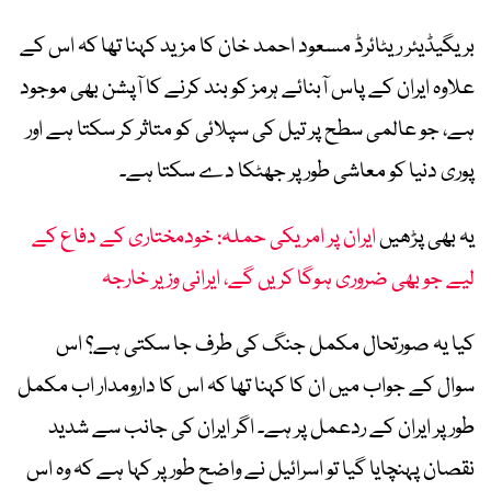
بریگیڈیئر ریٹائرڈ مسعود احمد خان کا مزید کہنا تھا کہ اس کے
علاوہ ایران کے پاس آبنائے ہرمز کو بند کرنے کا آپشن بھی موجود
ہے، جو عالمی سطح پر تیل کی سپلائی کو متاثر کر سکتا ہے اور
پوری دنیا کو معاشی طور پر جھٹکا دے سکتا ہے۔
یہ بھی پڑھیں
ایران پر امریکی حملہ: خودمختاری کے دفاع کے
لیے جو بھی ضروری ہوگا کریں گے، ایرانی وزیر خارجہ
کیا یہ صورتحال مکمل جنگ کی طرف جا سکتی ہے؟ اس
سوال کے جواب میں ان کا کہنا تھا کہ اس کا دارومدار اب مکمل
طور پر ایران کے ردعمل پر ہے۔ اگر ایران کی جانب سے شدید
نقصان پہنچایا گیا تو اسرائیل نے واضح طور پر کہا ہے کہ وہ اس