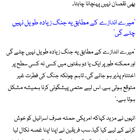
بھی نقصان نہیں پہنچانا چاہتا۔
’میرے اندازے کے مطابق یہ جنگ زیادہ طویل نہیں
چلے گی‘
’میرے اندازے کے مطابق یہ جنگ زیادہ طویل نہیں چلے گی
اور ممکنہ طور پر ایک یا دو ہفتوں میں کسی نہ کسی سطح پر
اختتام پذیر ہو جائے گی۔ تاہم چونکہ جنگ کی فطرت غیر
متوقع ہوتی ہے، اس لیے حتمی پیشگوئی کرنا ہمیشہ مشکل
ہوتا ہے۔‘
انہوں نے مزید کہاکہ امریکی حملہ صرف اسرائیل کو خوش
کرنے کے لیے کیا گیا، سب فریقین نے اپنا اپنا غصہ نکال لیا