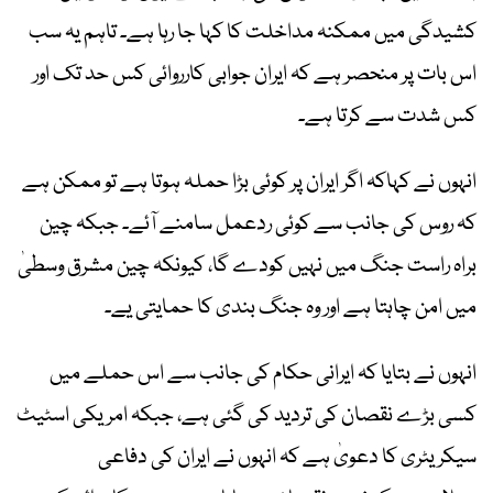
کشیدگی میں ممکنہ مداخلت کا کہا جا رہا ہے۔ تاہم یہ سب
اس بات پر منحصر ہے کہ ایران جوابی کارروائی کس حد تک اور
کس شدت سے کرتا ہے۔
انہوں نے کہاکہ اگر ایران پر کوئی بڑا حملہ ہوتا ہے تو ممکن ہے
کہ روس کی جانب سے کوئی ردعمل سامنے آئے۔ جبکہ چین
براہ راست جنگ میں نہیں کودے گا، کیونکہ چین مشرق وسطیٰ
میں امن چاہتا ہے اور وہ جنگ بندی کا حمایتی یے۔
انہوں نے بتایا کہ ایرانی حکام کی جانب سے اس حملے میں
کسی بڑے نقصان کی تردید کی گئی ہے، جبکہ امریکی اسٹیٹ
سیکریٹری کا دعویٰ ہے کہ انہوں نے ایران کی دفاعی