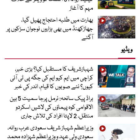
مہم کا آغاز
بھارت میں طلبہ احتجاج پھیل گیا،
جھاڑکھنڈ میں بھی ہزاروں نوجوان سڑکوں پر
آگئے
ویڈیو
شہبازشریف کا مستقبل کیا؟ بڑی خبر،
کراچی میں ایم کیو ایم کی جگہ پی ٹی آئی
کیوں؟ نئے صوبوں کا قیام، اندر کی خبر
براڈ پیک سانحہ: نرمل پرجا سمیت 5 بین
الاقوامی کوہ پیماؤں کی لاشیں اسکردو
منتقل، 2 لاپتا افراد کی تلاش جاری
وزیراعظم شہباز شریف سعودی عرب روانہ،
سعودی ولی عہد و وزیراعظم شہزادہ محمد