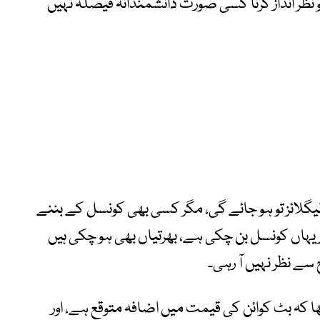
نظر انداز کرنا کسی صورت دانشمندانہ فیصلہ نہیں
 لیگلائز تو ہو جائے گی، مگر کسی بھی کونسل کے بننے
 یہاں کونسل بن چکی ہے، بھرتیاں بھی ہو چکی ہیں
سے نظر نہیں آ رہی۔
ا کہ بٹ کوائن کی قیمت میں اضافہ متوقع ہے، اور