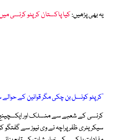
یہ بھی پڑھیں:
کیا پاکستان کرپٹو کرنسی میں
’کرپٹو کونسل بن چکی مگر قوانین کے حوالے
کرنسی کے شعبے سے منسلک اور ایکسچینج 
سیکریٹری ظفر پراچہ نے وی نیوز سے گفتگو کر
مفادات یا کسی کی خواہشات کے تابع بنائے ج