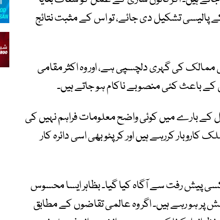
کے پالیسی تشکیل دی جائے، تو اس کے مثبت نتائج
 ممالک کی گہری دلچسپی ہے، اور وہ اکثر مقامی
جس کے باعث کئی منصوبے ناکام ہو جاتے ہیں۔
ل کے بارے میں کوئی واضح معلومات فراہم نہیں کی
 کاروبار کررہے ہیں اور کرپٹو بھی اسی دائرہ کار
ی کسی پیش رفت سے آگاہ کیا گیا۔ بظاہر ایسا محسوس
ش پر ہو رہے ہیں۔ اگر وہ عالمی تقاضوں کے مطابق