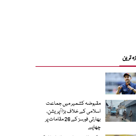
زہ ترین
مقبوضہ کشمیر میں جماعت
اسلامی کے خلاف بڑا آپریشن،
بھارتی فورسز کے 26 مقامات پر
چھاپے