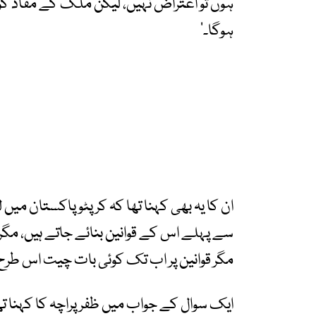
ہوں تو اعتراض نہیں، لیکن ملک کے مفاد کو 
ہوگا۔‘
ان کا یہ بھی کہنا تھا کہ کرپٹو پاکستان میں
سے پہلے اس کے قوانین بنائے جاتے ہیں، مگر
مگر قوانین پر اب تک کوئی بات چیت اس طرح 
ایک سوال کے جواب میں ظفر پراچہ کا کہنا تھ