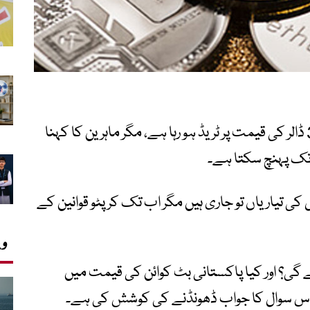
اس وقت بٹ کوائن قریباً ایک لاکھ 5 ہزار 342 ڈالر کی قیمت پر ٹریڈ ہو رہا ہے، مگر ماہرین کا کہنا
ی تیاریاں تو جاری ہیں مگر اب تک کرپٹو قوانین کے
وی
گی؟ اور کیا پاکستانی بٹ کوائن کی قیمت میں
ے اس سوال کا جواب ڈھونڈنے کی کوشش کی ہے۔