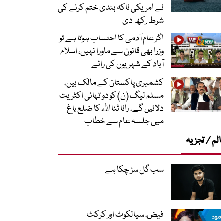
نے امریکی ناکہ بندی ختم کرنے کی
شرط رکھ دی
اگر عام آدمی کا احتساب ہوتا ہے تو
وزرا بھی قانون سے ماورا نہیں، اسلام
آباد کے شہریوں کی رائے
کشمیری پاکستان کے مالک ہیں،
مسلم لیگ (ن) کو دو تہائی اکثریت
دلائیں گے، رانا ثنا اللہ کا ضلع باغ
میں جلسہ عام سے خطاب
لم / تجزیہ
سب گل سڑ چکا ہے
فیض، سیالکوٹ اور کرکٹ