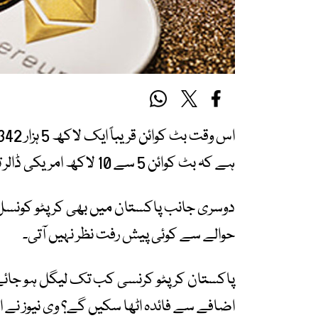
ہے کہ بٹ کوائن 5 سے 10 لاکھ امریکی ڈالر تک پہنچ سکتا ہے۔
دوسری جانب پاکستان میں بھی کرپٹو کونسل ک
حوالے سے کوئی پیش رفت نظر نہیں آتی۔
پاکستان کرپٹو کرنسی کب تک لیگل ہو جائے 
اضافے سے فائدہ اٹھا سکیں گے؟ وی نیوز ن