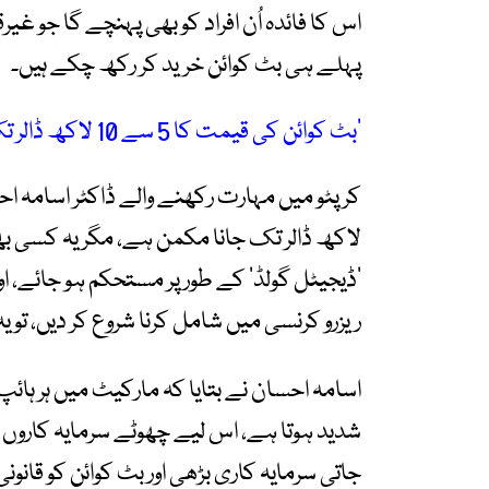
اس کا فائدہ اُن افراد کو بھی پہنچے گا جو غیر
پہلے ہی بٹ کوائن خرید کر رکھ چکے ہیں۔
’بٹ کوائن کی قیمت کا 5 سے 10 لاکھ ڈالر تک جانا مکمن ہے‘
لاکھ ڈالر تک جانا مکمن ہے، مگر یہ کسی بھی
’ڈیجیٹل گولڈ‘ کے طور پر مستحکم ہو جائے، او
ریزرو کرنسی میں شامل کرنا شروع کر دیں، تو یہ ہدف 2030 تک قابلِ حصول ہو
اسامہ احسان نے بتایا کہ مارکیٹ میں ہر ہائپ
شدید ہوتا ہے، اس لیے چھوٹے سرمایہ کاروں ک