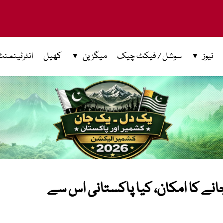
نیوز
سوشل / فیکٹ چیک
میگزین
کھیل
انٹرٹینمنٹ
کھ ڈالر تک جانے کا امکان، کیا پاکستانی اس سے