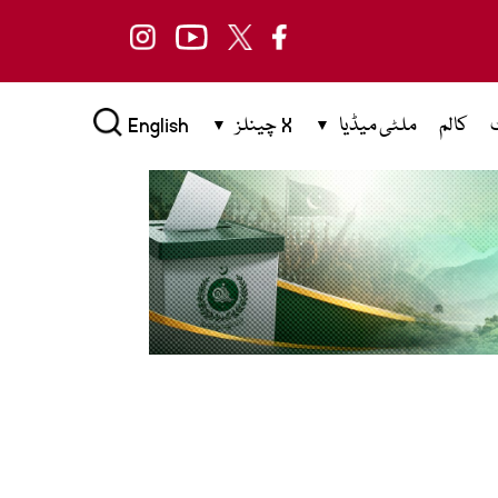
کالم
ملٹی میڈیا
X چینلز
English