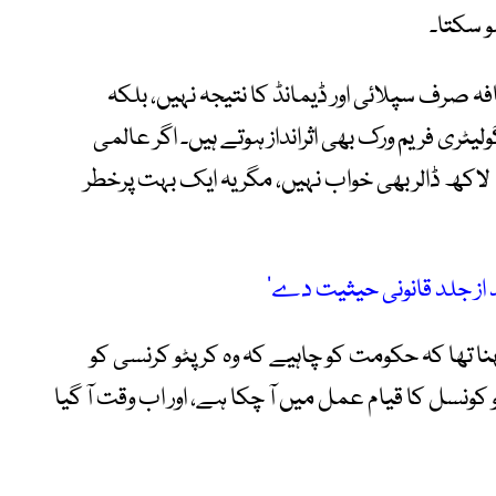
و سکتا۔
 صرف سپلائی اور ڈیمانڈ کا نتیجہ نہیں، بلکہ
یٹری فریم ورک بھی اثرانداز ہوتے ہیں۔ اگر عالمی
معیشت ڈیجیٹل کرنسی کی طرف جائے تو 10 لاکھ ڈالر بھی خواب نہیں، مگر یہ ایک بہت پرخطر
 از جلد قانونی حیثیت دے‘
 تھا کہ حکومت کو چاہیے کہ وہ کرپٹو کرنسی کو
کونسل کا قیام عمل میں آ چکا ہے، اور اب وقت آ گیا