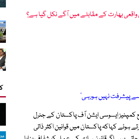
 واقعی بھارت کے مقابلے میں آگے نکل گیا ہے؟
کا
 سے پیشرفت نہیں ہورہی‘
کمپنیز ایسوسی ایشن آف پاکستان کے جنرل
تے ہوئے کہاکہ پاکستان میں قوانین اکثر ذاتی
اتے ہیں۔ اگر قانون سازی کے عمل کو شفاف بنایا