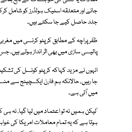
جائے اور متعلقہ اسٹیک ہولڈرز کو شامل کر
جلد حاصل کیے جا سکتے ہیں۔
ظفر پراچہ کے مطابق کرپٹو کرنسی میں مغربی
پالیسی سازی میں بھی اثر انداز ہوتے ہیں، 
انہوں نے مزید کہاکہ کرپٹو کونسل کی تشکی
جا رہیں، حالانکہ ہم فارن ایکسچینج سے منسلک
میں آتی ہے۔
’لیکن ہمیں نہ تو اعتماد میں لیا گیا، نہ ہ
ہوتا ہے کہ یہ تمام معاملات امریکا کی خواہ