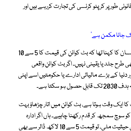
قانونی طور پر کرپٹو کرنسی کی تجارت کررہے ہیں اور
کرپٹو میں مہارت رکھنے والے ڈاکٹر اسامہ احسان کا کہنا تھا کہ بٹ کوائن کی قیمت کا 5 سے 10
 طرح جلد یا یقینی نہیں۔ اگر بٹ کوائن واقعی
ر دنیا کے بڑے مالیاتی ادارے یا حکومتیں اسے اپنی
 سکتا ہے۔
 کا ایک وقت ہوتا ہے، بٹ کوائن میں اتار چڑھاؤ بہت
و سوچ سمجھ کر قدم رکھنا چاہیے۔ ہاں اگر ادارہ
جاتی سرمایہ کاری بڑھی اور بٹ کوائن کو قانونی حیثیت ملی، تو قیمت 5 سے 10 لاکھ ڈالر سے بھی