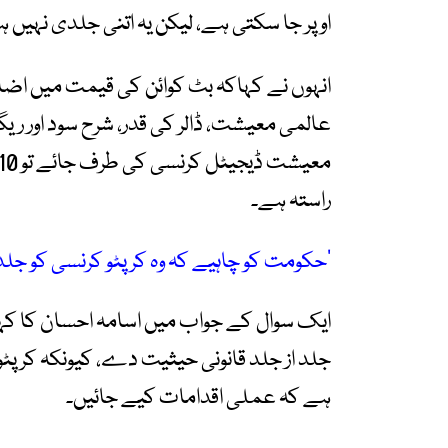
اوپر جا سکتی ہے، لیکن یہ اتنی جلدی نہیں ہ
انہوں نے کہاکہ بٹ کوائن کی قیمت میں اضافہ
عالمی معیشت، ڈالر کی قدر، شرح سود اور ریگول
راستہ ہے۔
’حکومت کو چاہیے کہ وہ کرپٹو کرنسی کو جلد
ایک سوال کے جواب میں اسامہ احسان کا کہنا
جلد از جلد قانونی حیثیت دے، کیونکہ کرپٹو 
ہے کہ عملی اقدامات کیے جائیں۔