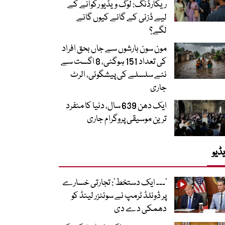
ریکارڈنگ: لوگ ویڈیو رکوانے کے
لیے ڈزنی کے گانے کیوں گانے
لگے؟
مون سون بارشوں سے جاں بحق افراد
کی تعداد 151 ہوگئی، 8 اگست سے
نئے سلسلے کی پیشگوئی، الرٹ
جاری
ایک دھن 639 سال، دنیا کا منفرد
ترین موسیقی پروگرام جاری
ڈیو
’۔۔۔ ایک دستخط‘: تجارتی خسارے
پر ڈونلڈ ٹرمپ نے سوئٹزر لینڈ کو
دھمکی دے دی