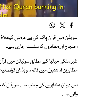
سویڈن میں قرآن پاک کی بے حرمتی کیخلاف
احتجاج اور مظاہروں کا سلسلہ جاری ہے۔
غیر ملکی میڈیا کے مطابق سوئیڈن میں قرآ
مظاہرین استنبول میں قائم سویڈش قونصلیٹ ک
اس دوران مظاہرین کی جانب سے سویڈن کا جھ
وائرل ہے۔