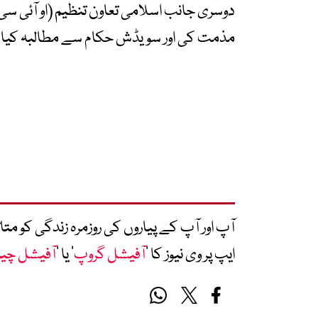
دوسری جانب اسلامی تعاون تنظیم (او آئی سی)
مذمت کی اور سویڈش حکام سے مطالبہ کیا کہ
آپ اور آپ کے پیاروں کی روزمرہ زندگی کو 
ایپ پر وی نیوز کا ’
آفیشل گروپ
‘ یا ’
آفیشل چی