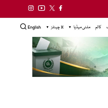
کالم
ملٹی میڈیا
X چینلز
English