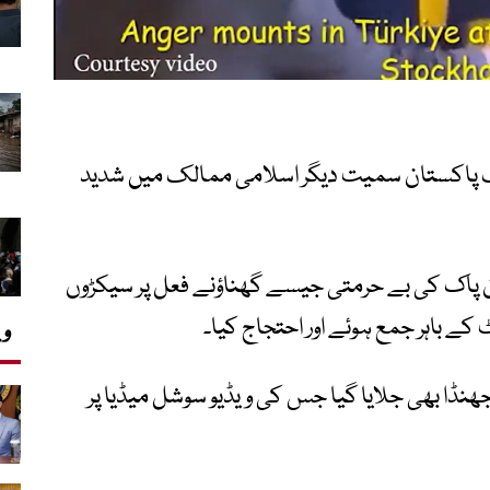
 پاکستان سمیت دیگر اسلامی ممالک میں شدید
ن پاک کی بے حرمتی جیسے گھناؤنے فعل پر سیکڑوں
ے باہر جمع ہوئے اور احتجاج کیا۔
وی
نڈا بھی جلایا گیا جس کی ویڈیو سوشل میڈیا پر