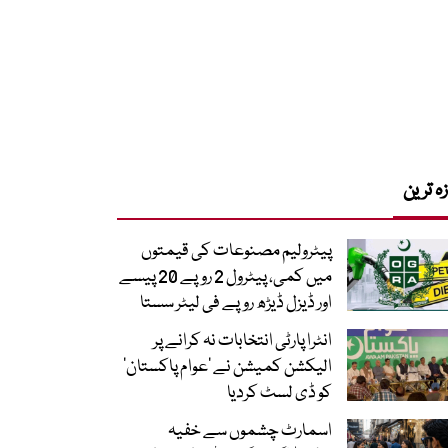
زہ ترین
پیٹرولیم مصنوعات کی قیمتوں
میں کمی، پیٹرول 2 روپے 20 پیسے
اور ڈیزل ڈیڑھ روپے فی لیٹر سستا
انٹرا پارٹی انتخابات نہ کرانے پر
الیکشن کمیشن نے ’عوام پاکستان‘
کو ڈی لسٹ کردیا
اسمارٹ چشموں سے خفیہ