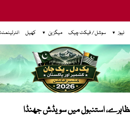
نیوز
سوشل / فیکٹ چیک
میگزین
کھیل
انٹرٹینمنٹ
مظاہرے، استنبول میں سویڈش جھنڈا