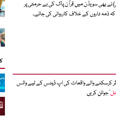
 نے بھی سو یڈن میں قرآن پاک کی بے حرمتی پر
 ذمہ داروں کے خلاف کارروائی کی جائے۔
کا
متاثر کرسکنے والے واقعات کی اپ ڈیٹس کے لیے واٹس
نل
‘ جوائن کریں