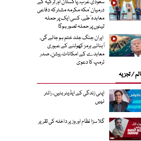
سعودی عرب، پاکستان اور ترکیہ کے
درمیان ’مکہ مکرمہ مشترکہ دفاعی
معاہدہ‘ طے، کسی ایک پر حملہ
تینوں پر حملہ تصور ہوگا
ایران جنگ جلد ختم ہو جائے گی،
آبنائے ہرمز کھولنے کے عبوری
معاہدے کے امکانات روشن، صدر
ٹرمپ کا دعویٰ
لم / تجزیہ
اپنی زندگی کے ایڈیٹر بنیں، رائٹر
نہیں
گلا سڑا نظام اور وزیر داخلہ کی تقریر