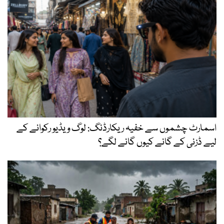
اسمارٹ چشموں سے خفیہ ریکارڈنگ: لوگ ویڈیو رکوانے کے
لیے ڈزنی کے گانے کیوں گانے لگے؟