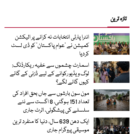
تازہ ترین
انٹرا پارٹی انتخابات نہ کرانے پر الیکشن
کمیشن نے ’عوام پاکستان‘ کو ڈی لسٹ
کردیا
اسمارٹ چشموں سے خفیہ ریکارڈنگ:
لوگ ویڈیو رکوانے کے لیے ڈزنی کے گانے
کیوں گانے لگے؟
مون سون بارشوں سے جاں بحق افراد کی
تعداد 151 ہوگئی، 8 اگست سے نئے
سلسلے کی پیشگوئی، الرٹ جاری
ایک دھن 639 سال، دنیا کا منفرد ترین
موسیقی پروگرام جاری