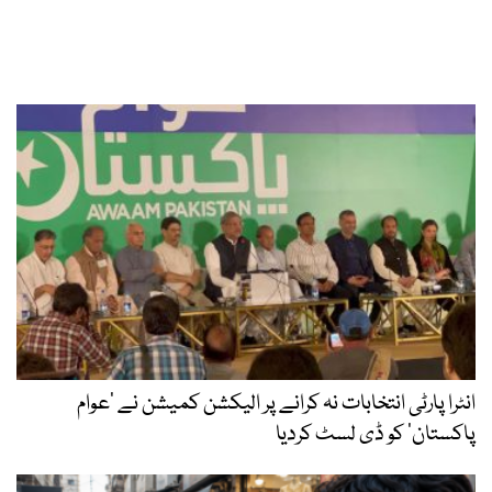
انٹرا پارٹی انتخابات نہ کرانے پر الیکشن کمیشن نے ’عوام
پاکستان‘ کو ڈی لسٹ کردیا