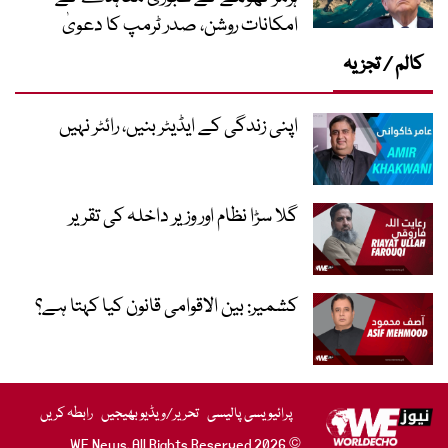
امکانات روشن، صدر ٹرمپ کا دعویٰ
کالم / تجزیہ
اپنی زندگی کے ایڈیٹر بنیں، رائٹر نہیں
گلا سڑا نظام اور وزیر داخلہ کی تقریر
کشمیر: بین الاقوامی قانون کیا کہتا ہے؟
پرائیویسی پالیسی
تحریر/ویڈیو بھیجیں
رابطہ کریں
© 2026 WE News. All Rights Reserved