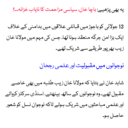
یہ بھی پڑھیے:
باچا خان، سیاسی مزاحمت کا نایاب خزانہ۔۔!
13 جولائی کو باجوڑ میں قبائلی علاقوں میں بدامنی کے خلاف
ایک بڑا امن جرگہ منعقد ہونا تھا، جس کی مہم میں مولانا خان
زیب بھرپور طریقے سے شریک تھے۔
نوجوانوں میں مقبولیت اور علمی رجحان
شاہد خان نے بتایا کہ مولانا خان زیب طلبہ میں بھی خاصے
مقبول تھے۔ وہ نوجوانوں کے ساتھ بیٹھتے، اسٹڈی سرکلز کرواتے
اور علمی مباحثوں میں شریک ہوتے تاکہ نوجوان نسل کو شعور
حاصل ہو۔