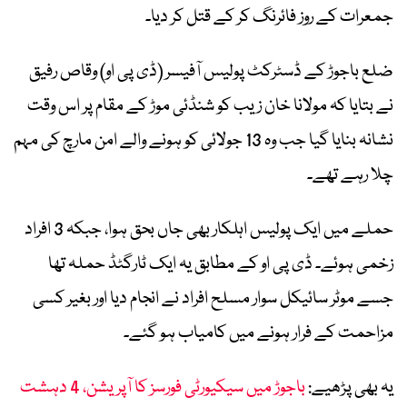
جمعرات کے روز فائرنگ کر کے قتل کر دیا۔
ضلع باجوڑ کے ڈسٹرکٹ پولیس آفیسر (ڈی پی او) وقاص رفیق
نے بتایا کہ مولانا خان زیب کو شنڈئی موڑ کے مقام پر اس وقت
نشانہ بنایا گیا جب وہ 13 جولائی کو ہونے والے امن مارچ کی مہم
چلا رہے تھے۔
حملے میں ایک پولیس اہلکار بھی جاں بحق ہوا، جبکہ 3 افراد
زخمی ہوئے۔ ڈی پی او کے مطابق یہ ایک ٹارگٹڈ حملہ تھا
جسے موٹر سائیکل سوار مسلح افراد نے انجام دیا اور بغیر کسی
مزاحمت کے فرار ہونے میں کامیاب ہو گئے۔
یہ بھی پڑھیے:
باجوڑ میں سیکیورٹی فورسز کا آپریشن، 4 دہشت