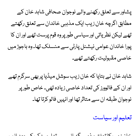
پشاور سے تعلق رکھنے والے نوجوان صحافی شاہد خان کے
مطابق اگرچہ خان زیب ایک مذہبی خاندان سے تعلق رکھتے
تھے لیکن نظریاتی اور سیاسی طور پر وہ قوم پرست تھے اور ان کا
پورا خاندان عوامی نیشنل پارٹی سے منسلک تھا۔ وہ باجوڑ میں
خاصی مقبولیت رکھتے تھے۔
شاہد خان نے بتایا کہ خان زیب سوشل میڈیا پر بھی سرگرم تھے
اور ان کے فالوورز کی تعداد خاصی زیادہ تھی۔ خاص طور پر
نوجوان طبقہ ان سے متاثر تھا اور انہیں فالو کرتا تھا۔
تعلیم اور سیاست