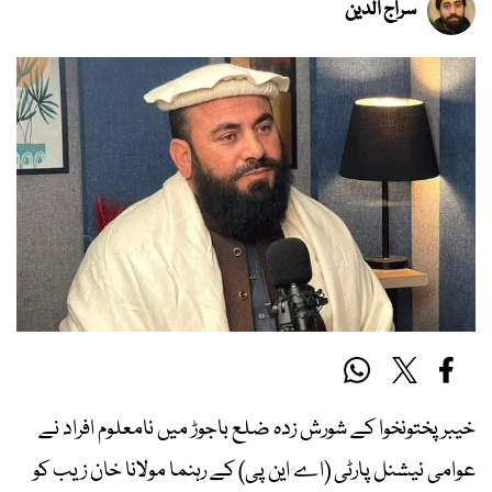
سراج الدین
خیبر پختونخوا کے شورش زدہ ضلع باجوڑ میں نامعلوم افراد نے
عوامی نیشنل پارٹی (اے این پی) کے رہنما مولانا خان زیب کو