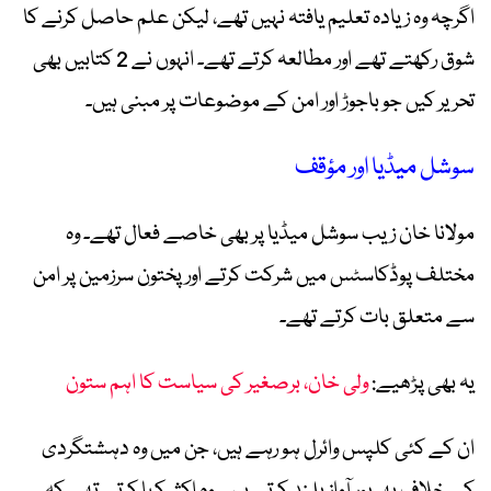
اگرچہ وہ زیادہ تعلیم یافتہ نہیں تھے، لیکن علم حاصل کرنے کا
شوق رکھتے تھے اور مطالعہ کرتے تھے۔ انہوں نے 2 کتابیں بھی
تحریر کیں جو باجوڑ اور امن کے موضوعات پر مبنی ہیں۔
سوشل میڈیا اور مؤقف
مولانا خان زیب سوشل میڈیا پر بھی خاصے فعال تھے۔ وہ
مختلف پوڈکاسٹس میں شرکت کرتے اور پختون سرزمین پر امن
سے متعلق بات کرتے تھے۔
یہ بھی پڑھیے:
ولی خان، برصغیر کی سیاست کا اہم ستون
ان کے کئی کلپس وائرل ہو رہے ہیں، جن میں وہ دہشتگردی