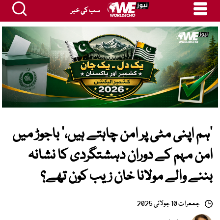
سب کی خبر
‘ہم اپنی مٹی پر امن چاہتے ہیں،’ باجوڑ میں
امن مہم کے دوران دہشتگردی کا نشانہ
بننے والے مولانا خان زیب کون تھے؟
جمعرات 10 جولائی 2025