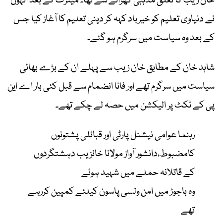
خان زیب کا تعلق مذہبی گھرانے سے تھا۔ میٹرک کے بعد انہوں
نے دنیاوی تعلیم کو خیرباد کہہ کر دینی تعلیم کا آغاز کیا جس
کے بعد وہ سیاست میں سرگرم ہو گئے۔
شاہد خان کے مطابق خان زیب سے پہلے ان کے بڑے بھائی
سیاست میں سرگرم تھے اور فاٹا انضمام سے قبل کئی بار اے این
پی کے ٹکٹ پر الیکشن میں حصہ لے چکے تھے۔
رہنما عوامی نیشنل پارٹی اور قبائلی پشتونوں
کامضبوط،دانشور آواز مولانا خانزیب دہشتگردوں
کے قاتلانہ حملے میں شہید ہوئے
وہ باجوڑ میں امن ولسی پاسون کیلئے کمپین کررہے
تھے