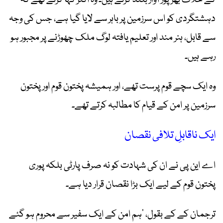
کے خلاف بھرپور آواز بلند کرتے ہیں۔ وہ اکثر کہا کرتے تھے کہ
دہشتگردی کو اس سرزمین پر باہر سے لایا گیا ہے، جس کی وجہ
سے قابل، ہنر مند اور تعلیم یافتہ لوگ ملک چھوڑنے پر مجبور ہو
رہے ہیں۔
وہ ایک سچے قوم پرست تھے، اور ہمیشہ پختون قوم اور پختون
سرزمین پر امن کے قیام کا مطالبہ کرتے تھے۔
ایک ناقابلِ تلافی نقصان
اے این پی نے ان کی شہادت کو نہ صرف پارٹی بلکہ پوری
پختون قوم کے لیے ایک بڑا نقصان قرار دیا ہے۔
ترجمان کے کے بقول، ‘ہم امن کے ایک سفیر سے محروم ہو گئے