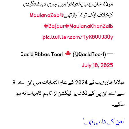
مولانا خان زیب پختونخوا میں جاری دہشتگردی
کیخلاف ایک توانا آواز تھے
@MaulanaZeb
#Bajaur
#MaulanaKhanZaib
pic.twitter.com/TyX0VVJ3Oy
(@QasidToori)
— Qasid Abbas Toori
July 10, 2025
مولانا خان زیب نے 2024 کے عام انتخابات میں این اے-8
سے اے این پی کے ٹکٹ پر الیکشن لڑا تاہم کامیاب نہ ہو
سکے۔
’امن کے داعی تھے‘