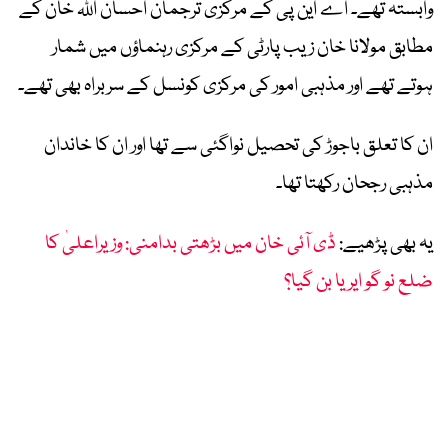
وابستہ تھے۔ اے این پی کے مرکزی ترجمان احسان اللہ خان کے
مطابق مولانا خان زیب پارٹی کے مرکزی رہنماؤں میں شمار
ہوتے تھے اور مذہبی امور کی مرکزی کونسل کے سربراہ بھی تھے۔
ان کا تعلق باجوڑ کی تحصیل نواگئی سے تھا اور ان کا خاندان
مذہبی رجحان رکھتا تھا۔
یہ بھی پڑھیے:
ڈی آئی خان میں بڑھتی بدامنی: وزیراعلیٰ کا
ضلع نو گو ایریا بن گیا؟