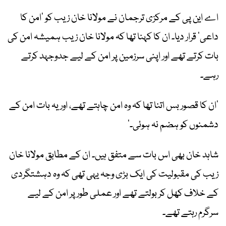
اے این پی کے مرکزی ترجمان نے مولانا خان زیب کو ‘امن کا
داعی’ قرار دیا۔ ان کا کہنا تھا کہ مولانا خان زیب ہمیشہ امن کی
بات کرتے تھے اور اپنی سرزمین پر امن کے لیے جدوجہد کرتے
رہے۔
‘ان کا قصور بس اتنا تھا کہ وہ امن چاہتے تھے، اور یہ بات امن کے
دشمنوں کو ہضم نہ ہوئی۔’
شاہد خان بھی اس بات سے متفق ہیں۔ ان کے مطابق مولانا خان
زیب کی مقبولیت کی ایک بڑی وجہ یہی تھی کہ وہ دہشتگردی
کے خلاف کھل کر بولتے تھے اور عملی طور پر امن کے لیے
سرگرم رہتے تھے۔