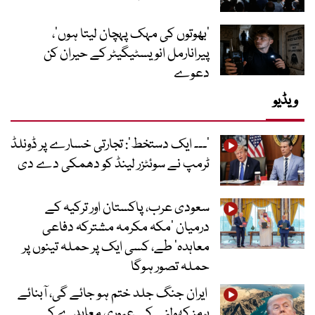
‘بھوتوں کی مہک پہچان لیتا ہوں’،
پیرانارمل انویسٹیگیٹر کے حیران کن
دعوے
ویڈیو
’۔۔۔ ایک دستخط‘: تجارتی خسارے پر ڈونلڈ
ٹرمپ نے سوئٹزر لینڈ کو دھمکی دے دی
سعودی عرب، پاکستان اور ترکیہ کے
درمیان ’مکہ مکرمہ مشترکہ دفاعی
معاہدہ‘ طے، کسی ایک پر حملہ تینوں پر
حملہ تصور ہوگا
ایران جنگ جلد ختم ہو جائے گی، آبنائے
ہرمز کھولنے کے عبوری معاہدے کے