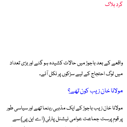
گرد ہلاک
واقعے کے بعد باجوڑ میں حالات کشیدہ ہو گئے اور بڑی تعداد
میں لوگ احتجاج کے لیے سڑکوں پر نکل آئے۔
مولانا خان زیب کون تھے؟
مولانا خان زیب باجوڑ کے ایک مذہبی رہنما تھے اور سیاسی طور
پر قوم پرست جماعت عوامی نیشنل پارٹی (اے این پی) سے