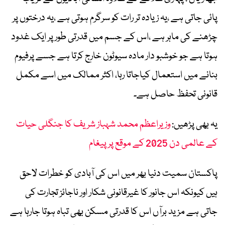
پائی جاتی ہے ،یہ زیادہ تر رات کو سرگرم ہوتی ہے ،یہ درختوں پر
چڑھنے کی ماہر ہے ،اس کے جسم میں قدرتی طور پر ایک غدود
ہوتا ہے جو خوشبو دار مادہ سیوٹون خارج کرتا ہے جسے پرفیوم
بنانے میں استعمال کیاجاتا رہا، اکثر ممالک میں اسے مکمل
قانونی تحفظ حاصل ہے۔
یہ بھی پڑھیں:
وزیراعظم محمد شہباز شریف کا جنگلی حیات
کے عالمی دن 2025 کے موقع پر پیغام
پاکستان سمیت دنیا بھر میں اس کی آبادی کو خطرات لاحق
ہیں کیونکہ اس جانور کا غیرقانونی شکار اور ناجائز تجارت کی
جاتی ہے مزید برآں اس کا قدرتی مسکن بھی تباہ ہوتا جارہا ہے