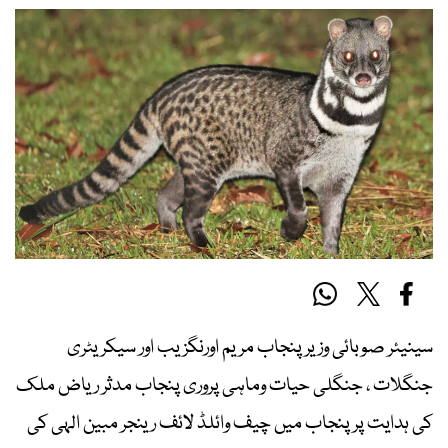
سینیئر صوبائی وزیر پنجاب مریم اورنگزیب اور سیکریٹری
جنگلات ، جنگلی حیات وماہی پروری پنجاب مدثر ریاض ملک
کی ہدایت پر پنجاب میں چیف وائلڈ لائف رینجر مبین الہی کی