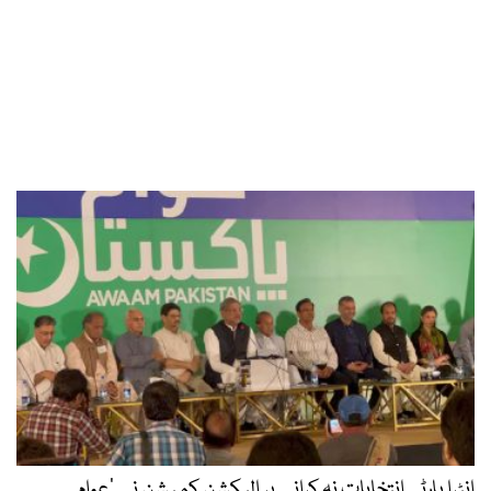
انٹرا پارٹی انتخابات نہ کرانے پر الیکشن کمیشن نے ’عوام