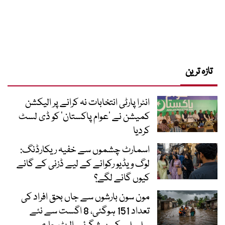
تازہ ترین
انٹرا پارٹی انتخابات نہ کرانے پر الیکشن
کمیشن نے ’عوام پاکستان‘ کو ڈی لسٹ
کردیا
اسمارٹ چشموں سے خفیہ ریکارڈنگ:
لوگ ویڈیو رکوانے کے لیے ڈزنی کے گانے
کیوں گانے لگے؟
مون سون بارشوں سے جاں بحق افراد کی
تعداد 151 ہوگئی، 8 اگست سے نئے