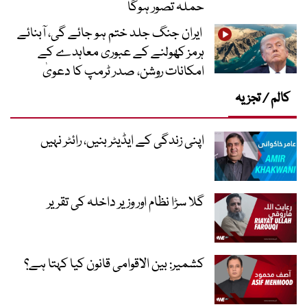
حملہ تصور ہوگا
ایران جنگ جلد ختم ہو جائے گی، آبنائے
ہرمز کھولنے کے عبوری معاہدے کے
امکانات روشن، صدر ٹرمپ کا دعویٰ
کالم / تجزیہ
اپنی زندگی کے ایڈیٹر بنیں، رائٹر نہیں
گلا سڑا نظام اور وزیر داخلہ کی تقریر
کشمیر: بین الاقوامی قانون کیا کہتا ہے؟