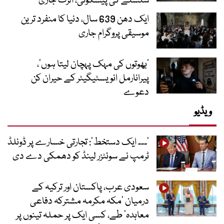
سلسلے کی پیشگوئی، الرٹ جاری
ایک دھن 639 سال، دنیا کا منفرد ترین
موسیقی پروگرام جاری
‘بھوتوں کی مہک پہچان لیتا ہوں’،
پیرانارمل انویسٹیگیٹر کے حیران کن
دعوے
ویڈیو
’۔۔۔ ایک دستخط‘: تجارتی خسارے پر ڈونلڈ
ٹرمپ نے سوئٹزر لینڈ کو دھمکی دے دی
سعودی عرب، پاکستان اور ترکیہ کے
درمیان ’مکہ مکرمہ مشترکہ دفاعی
معاہدہ‘ طے، کسی ایک پر حملہ تینوں پر