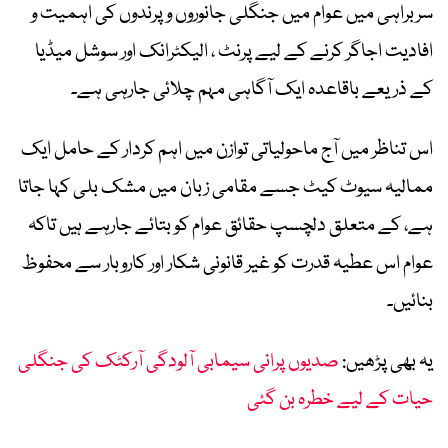
سربراہی میں عوام میں جنگلی جانوروں و پرندوں کی اہمیت و
افادیت اجاگر کرنے کے لیے پرنٹ ، الیکٹرانک اور سوشل میڈیا
کے ذریعے باقاعدہ ایک آگاہی مہم چلائی جارہی ہے۔
اس تناظر میں آج ماحولیاتی توازن میں اہم کردار کے حامل ایک
ممالیہ سیوٹ کیٹ جسے مقامی زبان میں مشک بلی کہا جاتا
ہے، کے متعلق دلچسپ حقائق عوام کو بتائے جارہے ہیں تاکہ
عوام اس عطیہ قدرت کو غیر قانونی شکار اور کاروبار سے محفوظ
بنائیں۔
یہ بھی پڑھیں:
صدیوں پرانی سیمابی آلودگی آرکٹک کی جنگلی
حیات کے لیے خطرہ بن گئی