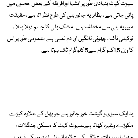
سیوٹ کیٹ بنیادی طور پر ایشیا اورافریقہ کے بعض حصوں میں
پائی جاتی ہے ، بظاہریہ جانور بلی کی طرح نظر آتا ہے ،حقیقت
میں یہ بلی سے مختلف ہے ۔مشک بلی کا جسم دبلا پتلا ،
نوکیلی ناک ، چھوٹی ٹانگیں اور دم لمبی ہے ،عمومی طور پر اس
کا وزن 1.5کلو گرام سے5 کلوگرام تک ہوتا ہے.
یہ ایک سبزی و گوشت خور جانور ہے جو پھل کے علاوہ کیڑے
مکوڑے وغیرہ کھاتا ہے۔سیوٹ کیٹ کا مسکن جنگلات ،
جھاڑیاں ، پہاڑی علاقے کے علاوہ انسانی آبادیوں کے قریب