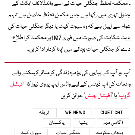
۔ محکمہ تحفظ جنگلی حیات نے اسے وائلڈلائف ایکٹ کے
جدول تھری میں رکھا ہے جس مکمل تحفظ حاصل ہے تاہم
عوام سے اپیل ہے کہ وہ سیوٹ کیٹ یا دیگر جنگلی حیات کی
بابت شکایت کی صورت میں فوری 1107پر محکمہ کو اطلاع
دے کر جنگلی حیات بچانے میں اپنا کردار ادا کریں۔
آپ اور آپ کے پیاروں کی روزمرہ زندگی کو متاثر کرسکنے والے
واقعات کی اپ ڈیٹس کے لیے واٹس ایپ پر وی نیوز کا ’
آفیشل
گروپ
‘ یا ’
آفیشل چینل
‘ جوائن کریں
CIVET CAT
WE NEWS
افریقہ
آگاہی مہم
ایشیا
پاکستان
پنجاب حکومت
جنگلی حیات
سیوٹ کیٹ