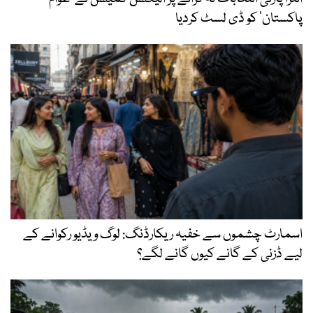
پاکستان‘ کو ڈی لسٹ کردیا
اسمارٹ چشموں سے خفیہ ریکارڈنگ: لوگ ویڈیو رکوانے کے
لیے ڈزنی کے گانے کیوں گانے لگے؟