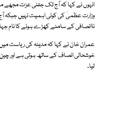
انہوں نے کہا کہ آج تک جتنی عزت مجھے ملی
وزارت عظمیٰ کی کوئی اہمیت نہیں جبکہ آج 
ناانصافی کے سامنے کھڑے ہونے کا نام جہاد ہے
عمران خان نے کہا کہ مدینہ کی ریاست میں پ
لیا۔