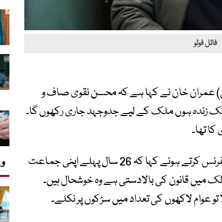
فائل فوٹو
ی) عمران خان نے کہا ہے کہ محسن نقوی صاف و
ب تک زندہ ہوں ملک کے لیے جدوجہد جاری رکھوں گا۔
کا تھا۔
چیئرمین پی ٹی آئی عمران خان نے پریس کانفرنس کرتے ہوئے کہا کہ 26 سال پہلے اپنی جماعت
وی
الک میں قانون کی بالادستی ہے وہ خوشحال ہیں۔
 عوام لاکھوں کی تعداد میں سڑکوں پر نکلے۔