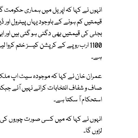
قیمتیں کم ہونے کے باوجود یہاں پیٹرول او
بجلی کی قیمتیں بھی دگنی ہو گئی ہیں اور ا
1100 ارب روپے کے کرپشن کیسز ختم کروا
ہے۔
عمران خان نے کہا کہ موجودہ سیٹ اپ ملک ک
صاف و شفاف انتخابات کرانے نہیں آئے ج
استحکام آ سکتا ہے۔
انہوں نے کہا کہ میں کسی صورت چوروں کی غل
لڑوں گا۔