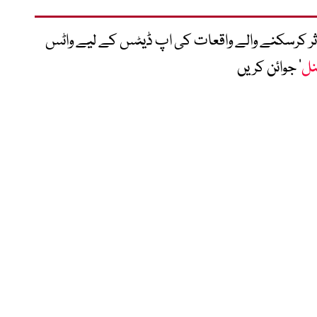
متاثر کرسکنے والے واقعات کی اپ ڈیٹس کے لیے واٹس
نل
‘ جوائن کریں