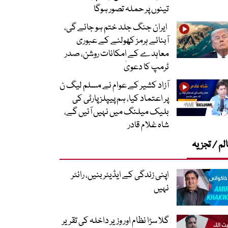
تینوں پر حملہ تصور ہوگا
ایران جنگ جلد ختم ہو جائے گی،
آبنائے ہرمز کھولنے کے عبوری
معاہدے کے امکانات روشن، صدر
ٹرمپ کا دعویٰ
آزاد کشیر کے عوام نے مسلم لیگ ن
پر اعتماد کیا، ہم پیپلز پارٹی کی
بلیک میلنگ میں نہیں آئیں گے،
شاہ غلام قادر
لم / تجزیہ
اپنی زندگی کے ایڈیٹر بنیں، رائٹر
نہیں
گلا سڑا نظام اور وزیر داخلہ کی تقریر