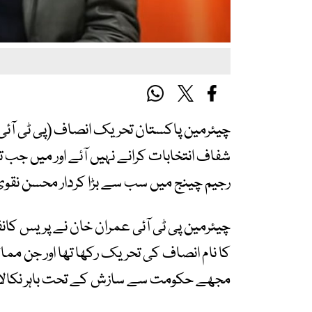
چیئرمین پاکستان تحریک انصاف (پی ٹی آئ
شفاف انتخابات کرانے نہیں آئے اور میں ج
رجیم چینج میں سب سے بڑا کردار محسن نقوی 
کا نام انصاف کی تحریک رکھا تھا اور جن مم
مجھے حکومت سے سازش کے تحت باہر نکالا تو