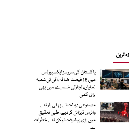
زہ ترین
پاکستان کی سروسز ایکسپورٹس
میں 19 فیصد اضافہ، آئی ٹی شعبہ
نمایاں، تجارتی خسارے میں بھی
بڑی کمی
مصنوعی ذہانت نے پہلی بار نئے
وائرس ڈیزائن کر دیے، طبی تحقیق
میں بڑی پیشرفت لیکن نئے خطرات
بھی