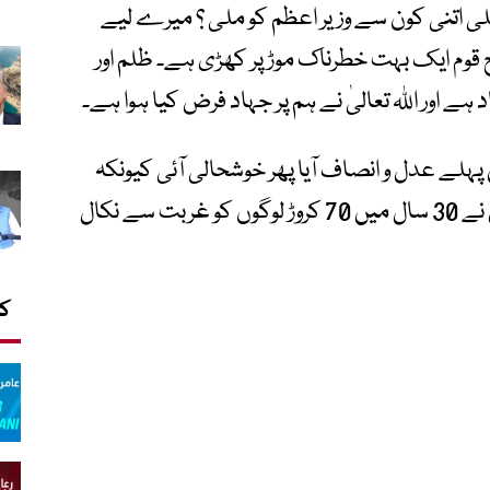
 اتنی کون سے وزیر اعظم کو ملی ؟ میرے لیے
قوم ایک بہت خطرناک موڑ پر کھڑی ہے۔ ظلم اور
 اور اللہ تعالیٰ نے ہم پر جہاد فرض کیا ہوا ہے۔
ہلے عدل و انصاف آیا پھر خوشحالی آئی کیونکہ
خوشحالی انصاف کے ساتھ ہوتی ہے اور چین نے 30 سال میں 70 کروڑ لوگوں کو غربت سے نکال
کا