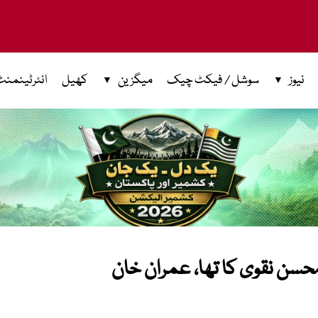
نیوز
سوشل / فیکٹ چیک
میگزین
کھیل
انٹرٹینمنٹ
حسن نقوی کا تھا، عمران خان