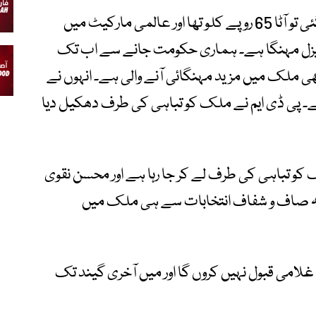
انہوں نے کہا کہ اپریل میں ہماری حکومت گئی تو آٹا 65 روپے کلو تھا اور عالمی مارکیٹ میں
ر ڈیزل مہنگا ہے۔ ہماری حکومت جانے سے اب تک
بھی ملک میں مزید مہنگائی آنے والی ہے۔ انہوں نے
 لیے۔ پی ڈی ایم نے ملک کو تباہی کی طرف دھکیل دیا
و تباہی کی طرف لے کر جا رہا ہے اور محسن نقوی
بکہ صاف و شفاف انتخابات سے ہی ملک میں
امی قبول نہیں کروں گا اور میں آخری گیند تک