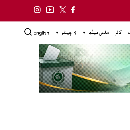
کالم
ملٹی میڈیا
X چینلز
English