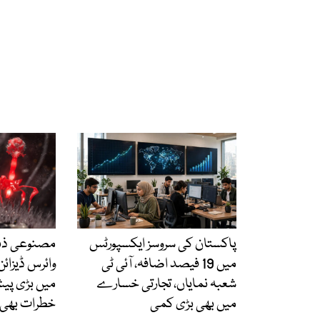
پاکستان کی سروسز ایکسپورٹس
مصنوعی ذہان
میں 19 فیصد اضافہ، آئی ٹی
وائرس ڈیزائ
شعبہ نمایاں، تجارتی خسارے
میں بڑی پی
میں بھی بڑی کمی
خطرات بھی