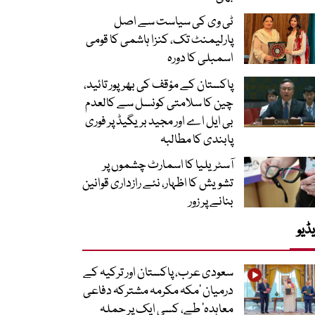
ٹی وی کی سیاست سے اصل
پارلیمنٹ تک، کنزا ہاشمی کا قومی
اسمبلی کا دورہ
پاکستان کے مؤقف کی بھرپور تائید،
چین کا سلامتی کونسل سے کالعدم
بی ایل اے اور مجید بریگیڈ پر فوری
پابندی کا مطالبہ
آسٹریلیا کا اسمارٹ چشموں پر
تشویش کا اظہار، نئے رازداری قوانین
بنانے پر زور
ڈیو
سعودی عرب، پاکستان اور ترکیہ کے
درمیان ’مکہ مکرمہ مشترکہ دفاعی
معاہدہ‘ طے، کسی ایک پر حملہ