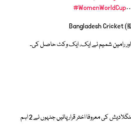
#WomenWorldCup
اور رامین شمیم نے ایک، ایک وکٹ حاصل کی۔
میچ کی بہترین کھلاڑی (پلیئر آف دی میچ) بنگلادیش کی معروفا اختر قرار پائیں جنہوں نے 2 اہم