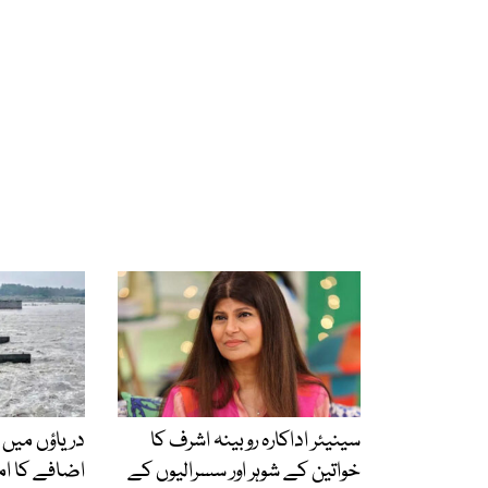
سینیئر اداکارہ روبینہ اشرف کا
دریاؤں میں 
خواتین کے شوہر اور سسرالیوں کے
اضافے کا ام