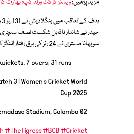
مزید پڑھیں:
ویمنز کرکٹ ورلڈ کپ: بھارت کا 
سوبھانا مستری نے 24 رنز کی برق رفتار اننگز کھیلی۔
 wickets, 7 overs, 31 runs
atch 3 | Women’s Cricket World
Cup 2025
02 October 2025 | 3:30 PM | R.Premadasa Stadium, Colombo
sh
#TheTigress
#BCB
#Cricket