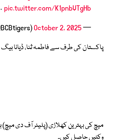
…
pic.twitter.com/K1pnbVTgHb
October 2, 2025
— Bangladesh Cricket (@BCBtigers)
پاکستان کی طرف سے فاطمہ ثنا، ڈیانا بیگ 
وکٹیں حاصل کیں۔