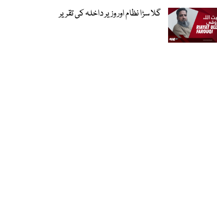
گلا سڑا نظام اور وزیر داخلہ کی تقریر