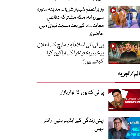
وزیراعظم شہباز شریف مدینہ منورہ
سے روانہ، مکہ مشترکہ دفاعی
معاہدے کے بعد مسجد نبویؐ میں
حاضری
پی ٹی آئی اسلام آباد مارچ کے اعلان
پر خیبر پختونخوا کے اراکین کیا
کہتے ہیں؟
لم / تجزیہ
پرانی کتابوں کا اتوار بازار
اپنی زندگی کے ایڈیٹر بنیں، رائٹر
نہیں