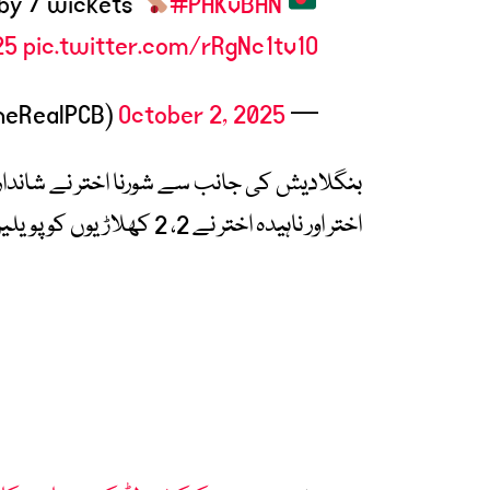
#PAKvBAN
Bangladesh Women seal the victory by 7 wickets
25
pic.twitter.com/rRgNc1tv1O
October 2, 2025
— Pakistan Cricket (@TheRealPCB)
اختر اور ناہیدہ اختر نے 2، 2 کھلاڑیوں کو پویلین کی راہ دکھائی۔