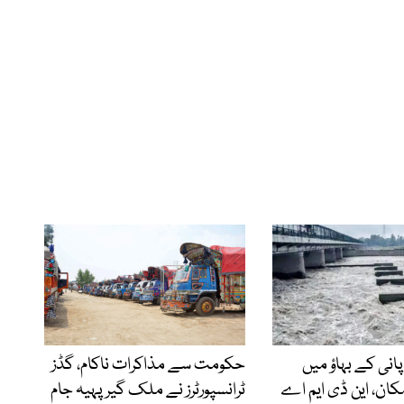
پانی کے بہاؤ میں
حکومت سے مذاکرات ناکام، گڈز
کان، این ڈی ایم اے
ٹرانسپورٹرز نے ملک گیر پہیہ جام