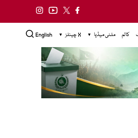
کالم
ملٹی میڈیا
X چینلز
English