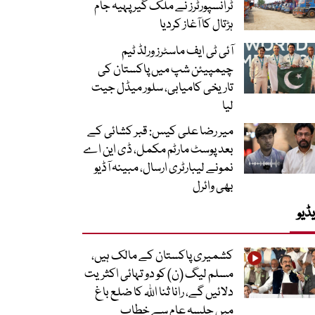
ٹرانسپورٹرز نے ملک گیر پہیہ جام
ہڑتال کا آغاز کردیا
آئی ٹی ایف ماسٹرز ورلڈ ٹیم
چیمپیئن شپ میں پاکستان کی
تاریخی کامیابی، سلور میڈل جیت
لیا
میر رضا علی کیس: قبر کشائی کے
بعد پوسٹ مارٹم مکمل، ڈی این اے
نمونے لیبارٹری ارسال، مبینہ آڈیو
بھی وائرل
ڈیو
کشمیری پاکستان کے مالک ہیں،
مسلم لیگ (ن) کو دو تہائی اکثریت
دلائیں گے، رانا ثنا اللہ کا ضلع باغ
میں جلسہ عام سے خطاب