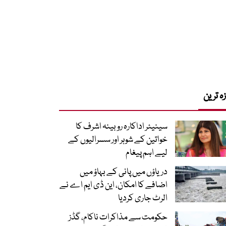
زہ ترین
سینیئر اداکارہ روبینہ اشرف کا
خواتین کے شوہر اور سسرالیوں کے
لیے اہم پیغام
دریاؤں میں پانی کے بہاؤ میں
اضافے کا امکان، این ڈی ایم اے نے
الرٹ جاری کردیا
حکومت سے مذاکرات ناکام، گڈز