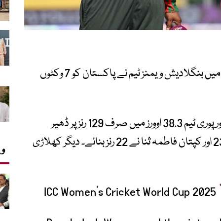
آئی سی سی ویمنز ورلڈ کپ کے تیسرے میچ میں بنگلادیش ویمنز ٹیم نے پاکستان کو 7 وکٹوں
پاکستانی بیٹنگ لائن ایک بار پھر ناکام رہی اور پوری ٹیم 38.3 اوورز میں صرف 129 رنز پر ڈھیر
ہوگئی۔ مونیبہ علی نے 17، رامین شمیم نے 23 اور کپتان فاطمہ ثنا نے 22 رنز بنائے۔ دیگر کھلاڑی
وی
ICC Women’s Cricket World Cup 2025