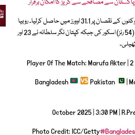
پاکستان سے مصافحے سے گریز کا امکان برقرار
ہدف کے تعاقب میں بنگلادیش نے 131 رنز 3 وکٹوں کے نقصان پر 31.1 اوورز میں حاصل کرلیا۔ روبیا
حیدر نے شاندار ناقابل شکست نصف سنچری (54 رنز) اسکور کی جبکہ کپتان نگر سلطانہ نے 23 اور
Player Of The Match: Marufa Akter | 2
Bangladesh
Pakistan
| M
Photo Credit: ICC/Getty
#Banglade