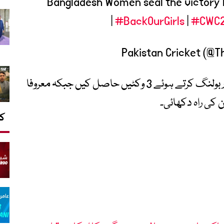
|
#BackOurGirls
|
#CWC
بنگلادیش کی جانب سے شورنا اختر نے شاندار بولنگ کرتے ہوئے 3 وکٹیں حاصل کیں جبکہ معروفا
کا