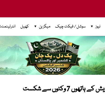
نیوز
سوشل / فیکٹ چیک
میگزین
کھیل
انٹرٹینمنٹ
وں 7 وکٹوں سے شکست