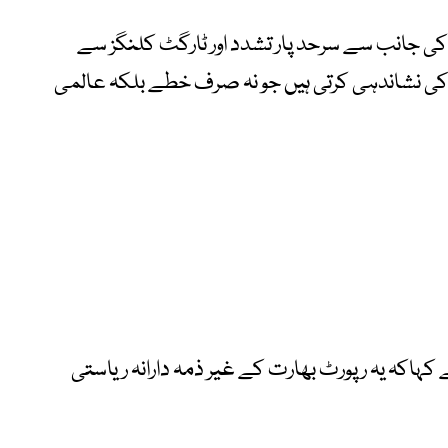
ی جانب سے سرحد پار تشدد اور ٹارگٹ کلنگز سے
ی نشاندہی کرتی ہیں جو نہ صرف خطے بلکہ عالمی
ہاکہ یہ رپورٹ بھارت کے غیر ذمہ دارانہ ریاستی