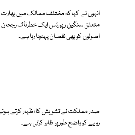
انہوں نے کہاکہ مختلف ممالک میں بھارت ک
متعلق سنگین رپورٹس ایک خطرناک رجحان ک
اصولوں کو بھی نقصان پہنچا رہا ہے۔
صدر مملکت نے تشویش کا اظہار کرتے ہوئے ک
رویے کو واضح طور پر ظاہر کرتی ہے۔