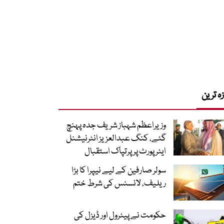
زہ ترین
وزیراعظم شہباز شریف جدہ پہنچ
گئے، کنگ عبدالعزیز انٹرنیشنل
ایئر پورٹ پر پرتپاک استقبال
سولر صارفین کے لیے نیپرا کا بڑا
ریلیف، لائسنس کی شرط ختم
حکومت نے پیٹرول اور ڈیزل کی