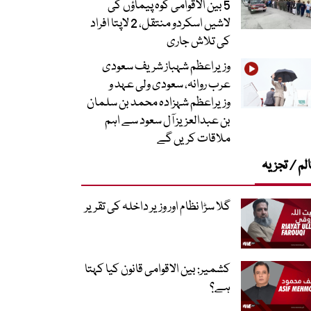
5 بین الاقوامی کوہ پیماؤں کی
لاشیں اسکردو منتقل، 2 لاپتا افراد
کی تلاش جاری
وزیراعظم شہباز شریف سعودی
عرب روانہ، سعودی ولی عہد و
وزیراعظم شہزادہ محمد بن سلمان
بن عبدالعزیز آل سعود سے اہم
ملاقات کریں گے
لم / تجزیہ
گلا سڑا نظام اور وزیر داخلہ کی تقریر
کشمیر: بین الاقوامی قانون کیا کہتا
ہے؟