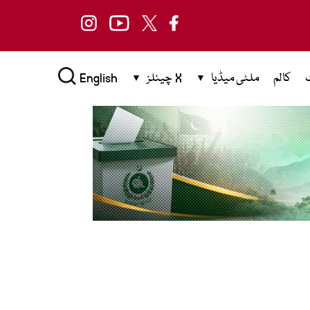
کالم
ملٹی میڈیا
X چینلز
English