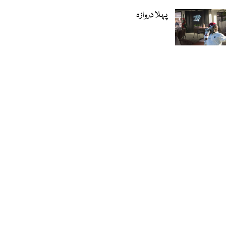
پہلا دروازہ