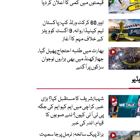
قیمتوں میں کمی کا اعلان کر دیا
اوور 60 کرکٹ ورلڈ کپ: پاکستان
ٹیم کینیڈا روانہ، 9 اگست کو ویلز
کے خلاف مہم کا آغاز
بھارت میں طلبہ احتجاج پھیل گیا،
جھاڑکھنڈ میں بھی ہزاروں نوجوان
سڑکوں پر آگئے
ڈیو
شہبازشریف کا مستقبل کیا؟ بڑی
خبر، کراچی میں ایم کیو ایم کی جگہ
پی ٹی آئی کیوں؟ نئے صوبوں کا
قیام، اندر کی خبر
براڈ پیک سانحہ: نرمل پرجا سمیت