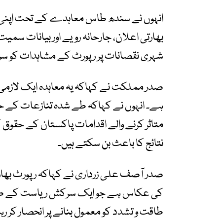
انہوں نے سندھ طاس معاہدے کے تحت اپنی ذ
بھارتی اعلان، جارحانہ رویے اور بیانات سم
شہری نقصانات پر رپورٹ کے مشاہدات کو سرا
صدر مملکت نے کہاکہ یہ معاہدہ ایک لازمی بی
ہے۔ انہوں نے کہاکہ طے شدہ تنازعات کے حل کے 
متاثر کرنے والے اقدامات پاکستان کے حقوق 
نتائج کا باعث بن سکتے ہیں۔
صدر آصف علی زرداری نے کہاکہ رپورٹ بھار
کی عکاس ہے جو ایک سرکش ریاست کے طور پر
طاقت و تشدد کو معمول بنانے پر انحصار کر ر