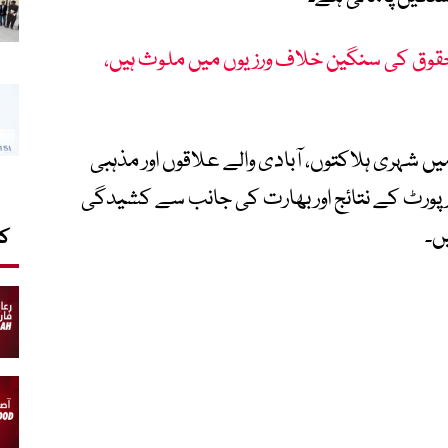
نی حقوق کی سنگین خلاف ورزیوں میں ملوث ہیں،
ں شہری ہلاکتوں، آبادی والے علاقوں اور مذہبی
پورٹ کے نتائج اور بھارت کی جانب سے کشیدگی
ں۔
کا