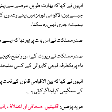
انہوں نے کہاکہ بھارت طویل عرصے سے اپنی اقلی
جیسے بین الاقوامی فورمز میں اپنے وعدوں کی
ہمیشہ جاری نہیں رہ سکتا۔
صدر مملکت نے اس بات پر زور دیا کہ ایسے ط
صدر مملکت نے رپورٹ کے اس واضح نتیجے کا 
نام پر یکطرفہ فوجی کارروائی کے کسی علیحدہ
انہوں نے کہاکہ بین الاقوامی قانون کے تحت 
کی سنگینی کو اجاگر کرتی ہے۔
مزید پڑھیں:
اقلیتیں، صحافی اور اختلاف رائے