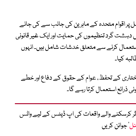
 پر اقوام متحدہ کے ماہرین کی جانب سے کی جانے
یں دہشت گرد تنظیموں کی حمایت اور ایک غیر قانونی
ستعمال کرنے سے متعلق خدشات شامل ہیں۔ انہوں
لبہ کیا۔
تاری کے تحفظ، عوام کے حقوق کے دفاع اور خطے
ی ذرائع استعمال کرتا رہے گا۔
متاثر کرسکنے والے واقعات کی اپ ڈیٹس کے لیے واٹس
نل
‘ جوائن کریں