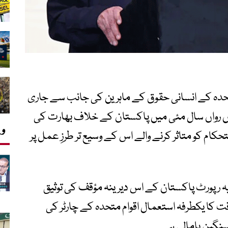
دہ کے انسانی حقوق کے ماہرین کی جانب سے جاری
 رواں سال مئی میں پاکستان کے خلاف بھارت کی
وی
تحکام کو متاثر کرنے والے اس کے وسیع تر طرزِ عمل پر
 رپورٹ پاکستان کے اس دیرینہ مؤقف کی توثیق
ت کا یکطرفہ استعمال اقوام متحدہ کے چارٹر کی
سنگین پامالی ہے۔