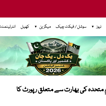
نیوز
سوشل / فیکٹ چیک
میگزین
کھیل
انٹرٹینمنٹ
 متحدہ کی بھارت سے متعلق رپورٹ کا