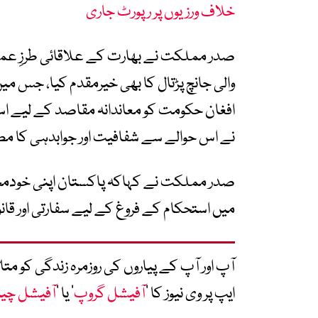
خلاف ورزیوں پر رپورٹ جاری
صدر مملکت نے بھارت کے علاقائی طرزِ عمل
والی جانچ پڑتال کا بھی خیرمقدم کیا، جس م
افغان حکومت کو معاندانہ مقاصد کے لیے ا
نے اس حوالے سے شفافیت اور جوابدہی کا مطا
صدر مملکت نے کہاکہ پاکستان اپنی خودمخ
میں استحکام کے فروغ کے لیے سفارتی اور قانون
آپ اور آپ کے پیاروں کی روزمرہ زندگی کو 
ایپ پر وی نیوز کا ’
آفیشل گروپ
‘ یا ’
آفیشل چی