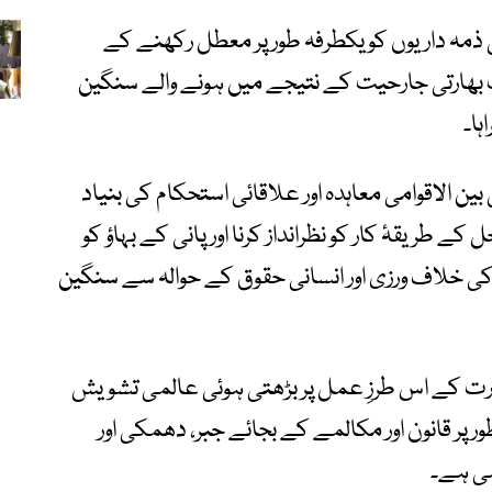
مہ داریوں کو یکطرفہ طور پر معطل رکھنے کے
یت بھارتی جارحیت کے نتیجے میں ہونے والے سنگین
ہا۔
ن الاقوامی معاہدہ اور علاقائی استحکام کی بنیاد
طریقۂ کار کو نظرانداز کرنا اور پانی کے بہاؤ کو
کی خلاف ورزی اور انسانی حقوق کے حوالہ سے سنگین
ت کے اس طرزِ عمل پر بڑھتی ہوئی عالمی تشویش
 قانون اور مکالمے کے بجائے جبر، دھمکی اور
ہی ہے۔