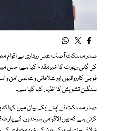
صدر مملکت آصف علی زرداری نے اقوام متح
کی گئی رپورٹ کا خیرمقدم کیا ہے، جس میں
فوجی کارروائیوں اور علاقائی و عالمی امن و اس
سنگین تشویش کا اظہار کیا گیا ہے۔
صدر مملکت نے اپنے ایک بیان میں کہاکہ یہ
کرتی ہے کہ بین الاقوامی سرحدوں کے پار طاق
خلاف ورزی اور پاکستان کی خودمختاری کی 