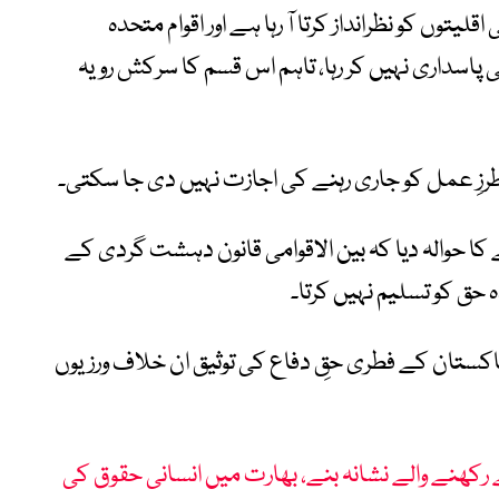
توں کو نظرانداز کرتا آ رہا ہے اور اقوام متحدہ
 پاسداری نہیں کر رہا، تاہم اس قسم کا سرکش رویہ
رزِ عمل کو جاری رہنے کی اجازت نہیں دی جا سکتی۔
حوالہ دیا کہ بین الاقوامی قانون دہشت گردی کے
 حق کو تسلیم نہیں کرتا۔
پاکستان کے فطری حقِ دفاع کی توثیق ان خلاف ورزیوں
 رکھنے والے نشانہ بنے، بھارت میں انسانی حقوق کی