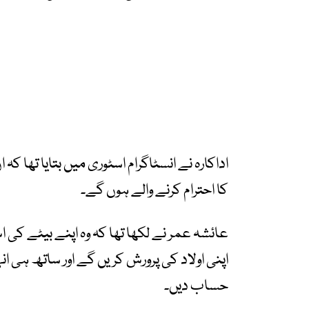
اداکارہ نے انسٹاگرام اسٹوری میں بتایا تھا ک
کا احترام کرنے والے ہوں گے۔
عائشہ عمر نے لکھا تھا کہ وہ اپنے بیٹے کی
اپنی اولاد کی پرورش کریں گے اور ساتھ ہی انہ
حساب دیں۔