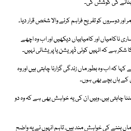
 بنانے کی کوشش کی۔
ر اور دوسروں کو تفریح فراہم کرنے والا شخص قرار دیا۔
ساری ناکامیاں اور کامیابیاں دیکھیں اور اب وہ اچھے
کا شکر ہے کہ انہیں کوئی ڈپریشن یا پریشانی نہیں۔
ا کہ اب وہ بطور ماں زندگی گزارنا چاہتی ہیں اور وہ
ن کے ہاں بچے بھی ہوں۔
ننا چاہتی ہیں، وہیں ان کی یہ خواہش بھی ہے کہ وہ دو
اں بننے کی خواہش مند ہیں، تاہم انہوں نے یہ واضح