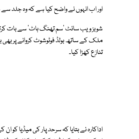
اور اب انہوں نے واضح کیا ہے کہ وہ جلد سے 
شوبز ویب سائٹ ’سم تھنگ ہاٹ‘ سے بات کر
ملک کے ساتھ بولڈ فوٹوشوٹ کروانے پر بھی بات 
تنازع کھڑا کیا۔
اداکارہ نے بتایا کہ سرحد پار کی میڈیا کو ان