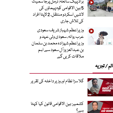
براڈ پیک سانحہ: نرمل پرجا سمیت
5 بین الاقوامی کوہ پیماؤں کی
لاشیں اسکردو منتقل، 2 لاپتا افراد
کی تلاش جاری
وزیراعظم شہباز شریف سعودی
عرب روانہ، سعودی ولی عہد و
وزیراعظم شہزادہ محمد بن سلمان
بن عبدالعزیز آل سعود سے اہم
ملاقات کریں گے
لم / تجزیہ
گلا سڑا نظام اور وزیر داخلہ کی تقریر
کشمیر: بین الاقوامی قانون کیا کہتا
ہے؟