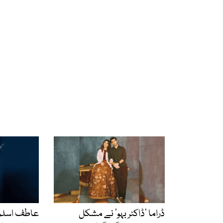
ڈراما ’ڈاکٹر بہو‘ نے مشکل
عاطف اسلم 