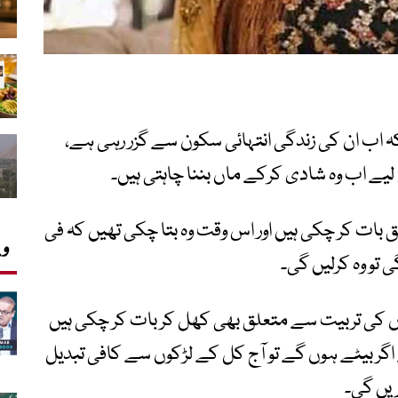
کہ اب ان کی زندگی انتہائی سکون سے گزر رہی ہے،
لیے اب وہ شادی کرکے ماں بننا چاہتی ہیں۔
ت کر چکی ہیں اور اس وقت وہ بتا چکی تھیں کہ فی
وی
تو وہ کرلیں گی۔
وں کی تربیت سے متعلق بھی کھل کر بات کر چکی ہیں
گر بیٹے ہوں گے تو آج کل کے لڑکوں سے کافی تبدیل
ریں گی۔