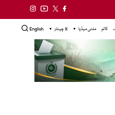
کالم
ملٹی میڈیا
X چینلز
English