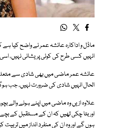
ماڈل و اداکارہ عائشہ عمر نے واضح کیا ہے 
انہیں کسی طرح کی کوئی پریشانی نہیں، اسی 
عائشہ عمر ماضی میں بھی شادی سے متعلق با
الحال انہیں شادی کی ضرورت نہیں، جب ہوگی 
علاوہ ازیں وہ ماضی میں اپنے ہونے والے بچ
اور بتا چکی تھیں کہ ان کے مستقبل کے بچے ا
ہوں گے اور وہ ان کی منفرد انداز میں تربیت ک