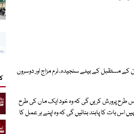
ہ ان کے مستقبل کے بیٹے سنجیدہ، نرم مزاج اور دوسروں
کا
 اس طرح پرورش کریں گی کہ وہ خود ایک ماں کی طرح
یں اس بات کا پابند بنائیں گی کہ وہ اپنے ہر عمل کا