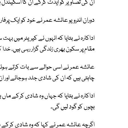
ان کی تصاویر کو ایڈٹ کرکے ان کا اسکینڈل
دوران انٹرویو عائشہ عمر نے خود کو ایک پرفارم
اداکارہ نے بتایا کہ انہوں نے کیریئر میں بہت 
مقام پر سکون بھری زندگی گزار رہی ہیں، خدا 
عائشہ عمر نے اسی حوالے سے بات کرتے ہوئے کہ
چاہتی ہیں کہ ان کی شادی جلد ہوجائے اور ا
اداکارہ نے بتایا کہ جہاں وہ شادی کرکے ماں ب
بچوں کو گود لیں گی۔
اگرچہ عائشہ عمر نے کہا کہ وہ شادی کرکے م