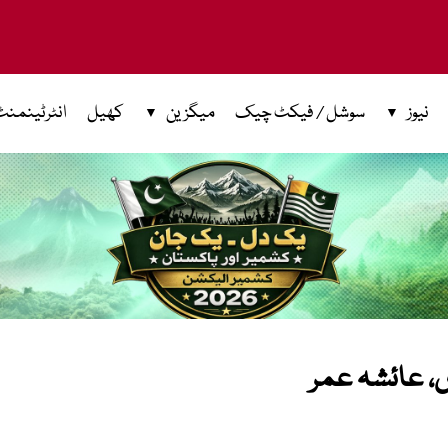
نیوز
سوشل / فیکٹ چیک
میگزین
کھیل
انٹرٹینمنٹ
ں، عائشہ عمر