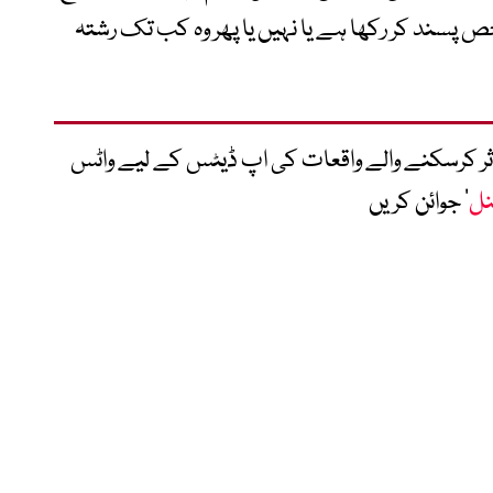
 پسند کر رکھا ہے یا نہیں یا پھر وہ کب تک رشتہ
متاثر کرسکنے والے واقعات کی اپ ڈیٹس کے لیے واٹس
نل
‘ جوائن کریں