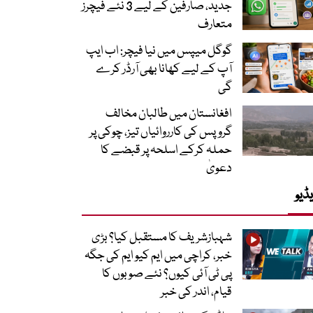
جدید، صارفین کے لیے 3 نئے فیچرز
متعارف
گوگل میپس میں نیا فیچر: اب ایپ
آپ کے لیے کھانا بھی آرڈر کرے
گی
افغانستان میں طالبان مخالف
گروپس کی کارروائیاں تیز، چوکی پر
حملہ کرکے اسلحہ پر قبضے کا
دعویٰ
ڈیو
شہبازشریف کا مستقبل کیا؟ بڑی
خبر، کراچی میں ایم کیو ایم کی جگہ
پی ٹی آئی کیوں؟ نئے صوبوں کا
قیام، اندر کی خبر