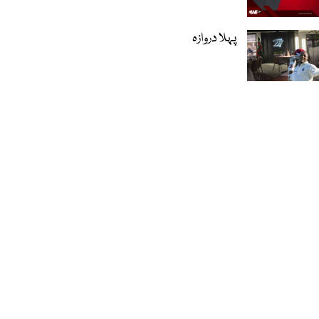
پہلا دروازہ