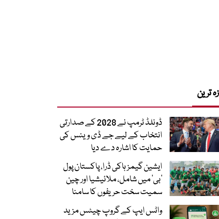
زہ ترین
ڈونلڈ ٹرمپ نے 2028 کے صدارتی
انتخاب کے لیے جے ڈی وینس کی
حمایت کا اشارہ دے دیا
ایشین گیمز ہاکی ڈرا، پاکستان پول
’بی‘ میں شامل، ملائیشیا اور چین
سمیت سخت حریفوں کا سامنا
واٹس ایپ کے گروپ چیٹس مزید