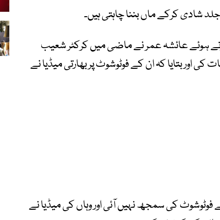
جلد شادی کرکے ماں بننا چاہتی ہیں۔
تے ہوئے عائشہ عمر نے ماضی میں کرکٹر شعیب
کی اور بتایا کہ ان کے فوٹوشوٹ پر بھارتی میڈیا نے
 کے فوٹوشوٹ کی سمجھ نہیں آئی اور وہاں کی میڈیا نے