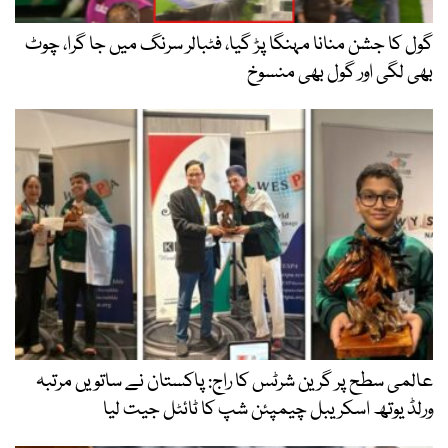
گول کا جشن منانا مہنگا پڑ گیا، فٹبالر سرنگ میں جا گرا، چوٹ
بھی لگی اور گول بھی منسوخ
عالمی سطح پر گرین شرٹس کا راج: پاکستان نے ساتویں مرتبہ
ورلڈ یوتھ اسکریبل چیمپئن شپ کا ٹائٹل جیت لیا