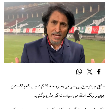
سابق چیئر مین پی سی بی رمیز راجہ کا کہنا ہے کہ پاکستان
جونیئر لیگ انتقامی سیاست کی نذر ہوگئی۔