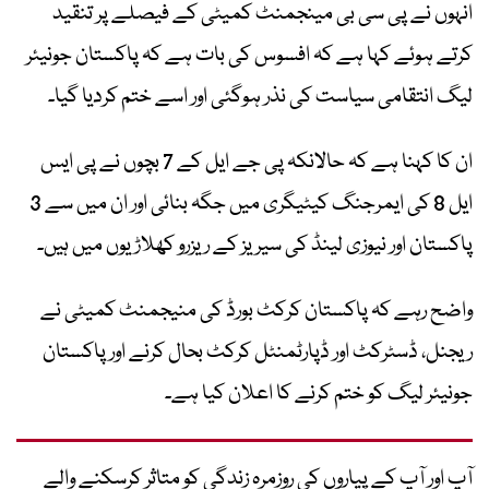
انہوں نے پی سی بی مینجمنٹ کمیٹی کے فیصلے پر تنقید
کرتے ہوئے کہا ہے کہ افسوس کی بات ہے کہ پاکستان جونیئر
لیگ انتقامی سیاست کی نذر ہوگئی اور اسے ختم کردیا گیا۔
ان کا کہنا ہے کہ حالانکہ پی جے ایل کے 7 بچوں نے پی ایس
ایل 8 کی ایمرجنگ کیٹیگری میں جگہ بنائی اور ان میں سے 3
پاکستان اور نیوزی لینڈ کی سیریز کے ریزرو کھلاڑیوں میں ہیں۔
واضح رہے کہ پاکستان کرکٹ بورڈ کی منیجمنٹ کمیٹی نے
ریجنل، ڈسٹرکٹ اور ڈپارٹمنٹل کرکٹ بحال کرنے اور پاکستان
جونیئر لیگ کو ختم کرنے کا اعلان کیا ہے۔
آپ اور آپ کے پیاروں کی روزمرہ زندگی کو متاثر کرسکنے والے