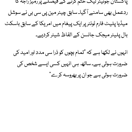
پاکستان جونیئر لیگ ختم کرنے کے فیصلے پر رمیز راجہ کا
ردعمل بھی سامنے آگیا۔ سابق چیئر مین پی سی بی نے سوشل
میڈیا پلیٹ فارم ٹوئٹر پر ایک پیغام میں امریکا کے سابق باسکٹ
بال پلیئر میجک جانسن کے الفاظ شیئر کردیے۔
انہوں نے لکھا ہے کہ “تمام بچوں کو ذرا سی مدد اور امید کی
ضرورت ہوتی ہے۔ ساتھ ہی انہیں کسی ایسے شخص کی
ضرورت ہوتی ہے جو ان پر بھروسہ کرے”