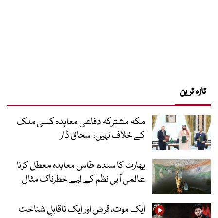
تازہ ترین
مکہ مشترکہ دفاعی معاہدہ کسی ملک
کے خلاف نہیں، اسحاق ڈار
بھارت کا سندھ طاس معاہدہ معطل کرنا
عالمی آبی نظم کے لیے خطرناک مثال
ایک موت، قرض اور ایک ناقابلِ شناخت