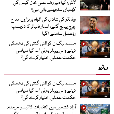
لاش: کیا میر رضا علی خان کیس کی
گھتیاں سلجھنے والی ہیں؟
رونالڈو کی شادی کی افواہ پر ہزاروں مداح
چرچ پہنچ گئے، اسٹار فٹبالر کا دلچسپ
ردِعمل سامنے آگیا
مسلم لیگ ن کو الٹی گنتی کی دھمکی
دینے والی پیپلز پارٹی اب کیا سیاسی
حکمت عملی اختیار کرے گی؟
ویڈیو
مسلم لیگ ن کو الٹی گنتی کی دھمکی
دینے والی پیپلز پارٹی اب کیا سیاسی
حکمت عملی اختیار کرے گی؟
آزاد کشمیر میں انتخابات کا تیسرا مرحلہ: