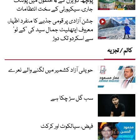
پونچھ ڈویژن کے 4 حلقوں میں پولنگ
جاری، سیکیورٹی کے سخت انتظامات
جشن آزادی پر قومی جذبے کا منفرد اظہار،
معروف ایتھلیٹ جمال سید کی ’کے ٹو‘
سے اسکردو تک دوڑ
کالم / تجزیہ
حویلی آزاد کشمیر میں لگنے والے نعرے
سب گل سڑ چکا ہے
فیض، سیالکوٹ اور کرکٹ