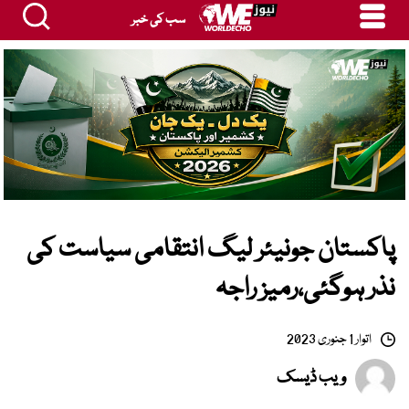
سب کی خبر
پاکستان جونیئر لیگ انتقامی سیاست کی
نذر ہوگئی،رمیز راجہ
اتوار 1 جنوری 2023
ویب ڈیسک