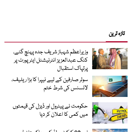
تازہ ترین
وزیراعظم شہباز شریف جدہ پہنچ گئے،
کنگ عبدالعزیز انٹرنیشنل ایئر پورٹ پر
پرتپاک استقبال
سولر صارفین کے لیے نیپرا کا بڑا ریلیف،
لائسنس کی شرط ختم
حکومت نے پیٹرول اور ڈیزل کی قیمتوں
میں کمی کا اعلان کر دیا