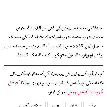
امریکا کی جانب سے پیش کی گئی اس قرارداد کو بحرین،
سعودی عرب، متحدہ عرب امارات، کویت اور قطر کی حمایت
حاصل تھی۔ قرارداد میں ایران سے آبنائے ہرمز میں مبینہ حملے
روکنے اور وہاں عائد ٹول ختم کرنے کا مطالبہ کیا گیا تھا۔
آپ اور آپ کے پیاروں کی روزمرہ زندگی کو متاثر کرسکنے والے
واقعات کی اپ ڈیٹس کے لیے واٹس ایپ پر وی نیوز کا ’
آفیشل
گروپ
‘ یا ’
آفیشل چینل
‘ جوائن کریں
امریکا
ایران
روس
سلامتی کونسل