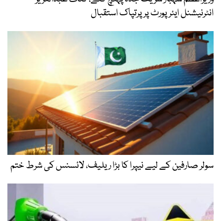
انٹرنیشنل ایئر پورٹ پر پرتپاک استقبال
سولر صارفین کے لیے نیپرا کا بڑا ریلیف، لائسنس کی شرط ختم