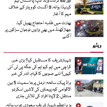
اوور 60 کرکٹ ورلڈ کپ: پاکستان ٹیم
کینیڈا روانہ، 9 اگست کو ویلز کے خلاف
مہم کا آغاز
بھارت میں طلبہ احتجاج پھیل گیا،
جھاڑکھنڈ میں بھی ہزاروں نوجوان سڑکوں پر
آگئے
ویڈیو
شہبازشریف کا مستقبل کیا؟ بڑی خبر،
کراچی میں ایم کیو ایم کی جگہ پی ٹی آئی
کیوں؟ نئے صوبوں کا قیام، اندر کی خبر
براڈ پیک سانحہ: نرمل پرجا سمیت 5 بین
الاقوامی کوہ پیماؤں کی لاشیں اسکردو
منتقل، 2 لاپتا افراد کی تلاش جاری
وزیراعظم شہباز شریف سعودی عرب روانہ،