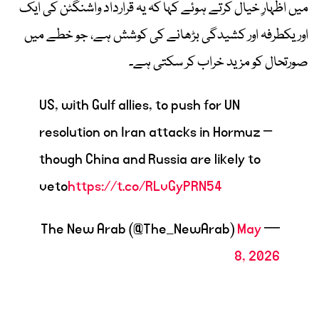
میں اظہارِ خیال کرتے ہوئے کہا کہ یہ قرارداد واشنگٹن کی ایک
اور یکطرفہ اور کشیدگی بڑھانے کی کوشش ہے، جو خطے میں
صورتحال کو مزید خراب کر سکتی ہے۔
US, with Gulf allies, to push for UN
resolution on Iran attacks in Hormuz –
though China and Russia are likely to
veto
https://t.co/RLvGyPRN54
May
— The New Arab (@The_NewArab)
8, 2026