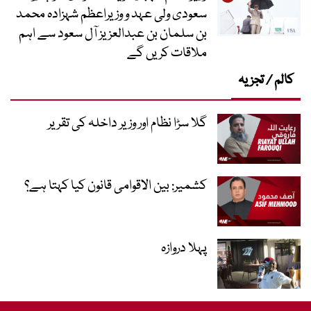
سعودی ولی عہد و وزیراعظم شہزادہ محمد
بن سلمان بن عبدالعزیز آل سعود سے اہم
ملاقات کریں گے
کالم / تجزیہ
گلا سڑا نظام اور وزیر داخلہ کی تقریر
کشمیر: بین الاقوامی قانون کیا کہتا ہے؟
پہلا دروازہ