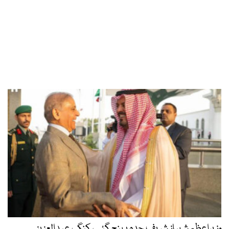
وزیراعظم شہباز شریف جدہ پہنچ گئے، کنگ عبدالعزیز