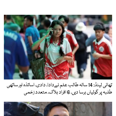
تھائی لینڈ: 14 سالہ طالب علم نےدادا، دادی، اساتذہ اور ساتھی
طلبہ پر گولیاں برسا دیں، 6 افراد ہلاک، متعدد زخمی