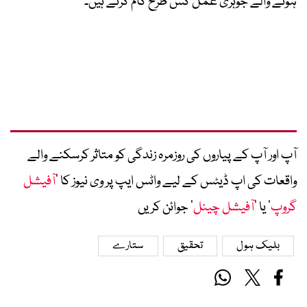
ہونے والے جوہری عمل کس طرح کام کرتے ہیں۔
آپ اور آپ کے پیاروں کی روزمرہ زندگی کو متاثر کرسکنے والے
واقعات کی اپ ڈیٹس کے لیے واٹس ایپ پر وی نیوز کا ’
آفیشل
گروپ
‘ یا ’
آفیشل چینل
‘ جوائن کریں
بلیک ہول
تحقیق
ستارے