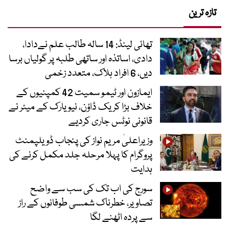
تازہ ترین
تھائی لینڈ: 14 سالہ طالب علم نےدادا،
دادی، اساتذہ اور ساتھی طلبہ پر گولیاں برسا
دیں، 6 افراد ہلاک، متعدد زخمی
ایمازون اور ٹیمو سمیت 42 کمپنیوں کے
خلاف بڑا کریک ڈاؤن، نیویارک کے میئر نے
قانونی نوٹس جاری کردیے
وزیراعلیٰ مریم نواز کی پنجاب ڈویلپمنٹ
پروگرام کا پہلا مرحلہ جلد مکمل کرنے کی
ہدایت
سورج کی اب تک کی سب سے واضح
تصاویر، خطرناک شمسی طوفانوں کے راز
سے پردہ اٹھنے لگا