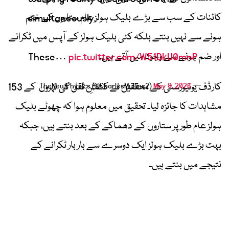
کائنات کے سب سے بڑے بلیک ہولز عام ستاروں کے ختم
simultaneously.
ہونے سے نہیں بنتے بلکہ کئی بلیک ہولز کے آپس میں ٹکرانے
اور ضم ہونے سے وجود میں آتے ہیں۔
These…
pic.twitter.com/W51DkU0mnP
کارڈف یونیورسٹی کے محققین نے کششِ ثقل کی لہروں کے 153
May 8, 2026
— TheNewPhysics (@CharlesMullins2)
مشاہدات کا جائزہ لیا۔ تحقیق میں معلوم ہوا کہ چھوٹے بلیک
ہولز عام طور پر ستاروں کے دھماکے کے بعد بنتے ہیں، جبکہ
بہت بڑے بلیک ہولز ایک دوسرے سے بار بار ٹکرانے کے
نتیجے میں بنتے ہیں۔