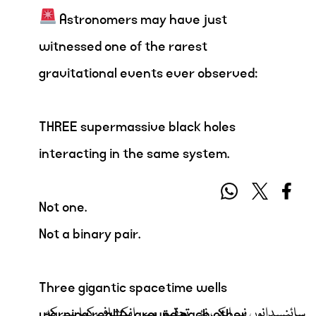
Astronomers may have just
witnessed one of the rarest
gravitational events ever observed:
THREE supermassive black holes
interacting in the same system.
Not one.
Not a binary pair.
Three gigantic spacetime wells
سائنسدانوں نے ایک نئی تحقیق میں انکشاف کیا ہے کہ
warping reality around each other