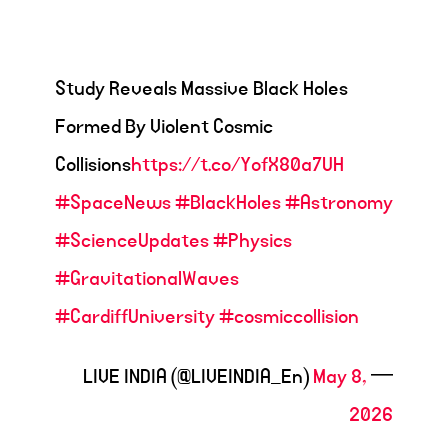
Study Reveals Massive Black Holes
Formed By Violent Cosmic
Collisions
https://t.co/YofX80a7UH
#SpaceNews
#BlackHoles
#Astronomy
#ScienceUpdates
#Physics
#GravitationalWaves
#CardiffUniversity
#cosmiccollision
May 8,
— LIVE INDIA (@LIVEINDIA_En)
2026