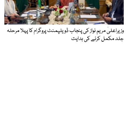
وزیراعلیٰ مریم نواز کی پنجاب ڈویلپمنٹ پروگرام کا پہلا مرحلہ
جلد مکمل کرنے کی ہدایت