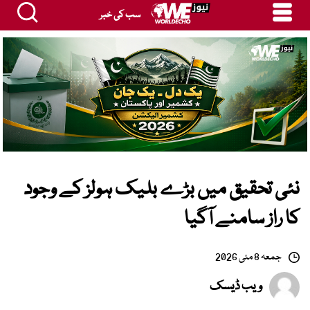
سب کی خبر
نئی تحقیق میں بڑے بلیک ہولز کے وجود
کا راز سامنے آگیا
جمعہ 8 مئی 2026
ویب ڈیسک