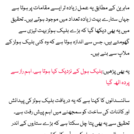
ماہرین کے مطابق یہ عمل زیادہ تر ایسے مقامات پر ہوتا ہے
جہاں ستارے بہت زیادہ تعداد میں موجود ہوتے ہیں۔ تحقیق
میں یہ بھی دیکھا گیا کہ بڑے بلیک ہولز بہت تیزی سے
گھومتے ہیں، جس سے اندازہ ہوتا ہے کہ وہ کئی بلیک ہولز کے
ملاپ سے بنے ہیں۔
یہ بھی پڑھیں:
بلیک ہول کے نزدیک کیا ہوتا ہے، اہم راز سے
پردہ اٹھ گیا
سائنسدانوں کا کہنا ہے کہ یہ دریافت بلیک ہولز کی پیدائش
اور کائنات کی ساخت کو سمجھنے میں اہم پیش رفت ہے۔
تحقیق سے یہ بھی پتا چل سکتا ہے کہ بڑے ستاروں کے اندر