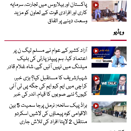
پاکستان اور بیلاروس میں تجارت، سرمایہ
کاری اور افرادی قوت کے تعاون کو مزید
وسعت دینے پر اتفاق
ویڈیو
آزاد کشیر کے عوام نے مسلم لیگ ن پر
اعتماد کیا، ہم پیپلز پارٹی کی بلیک
میلنگ میں نہیں آئیں گے، شاہ غلام قادر
شہبازشریف کا مستقبل کیا؟ بڑی خبر،
کراچی میں ایم کیو ایم کی جگہ پی ٹی آئی
کیوں؟ نئے صوبوں کا قیام، اندر کی خبر
براڈ پیک سانحہ: نرمل پرجا سمیت 5 بین
الاقوامی کوہ پیماؤں کی لاشیں اسکردو
منتقل، 2 لاپتا افراد کی تلاش جاری