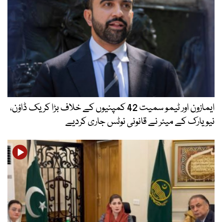
ایمازون اور ٹیمو سمیت 42 کمپنیوں کے خلاف بڑا کریک ڈاؤن،
نیویارک کے میئر نے قانونی نوٹس جاری کردیے