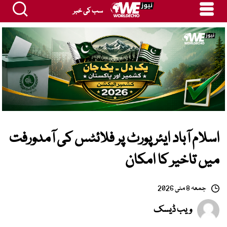
سب کی خبر
اسلام آباد ایئرپورٹ پر فلائٹس کی آمدورفت
میں تاخیر کا امکان
جمعہ 8 مئی 2026
ویب ڈیسک