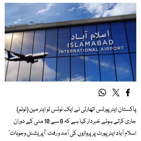
پاکستان ایئرپورٹس اتھارٹی نے ایک نوٹس ٹو ایئر مین (نوٹم)
جاری کرتے ہوئے خبردار کیا ہے کہ 8 سے 10 مئی کے دوران
اسلام آباد ایئرپورٹ پر پروازوں کی آمد و رفت ’آپریشنل وجوہات‘