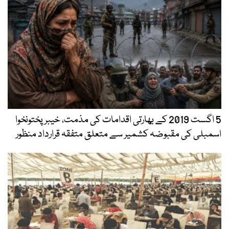
5 اگست 2019 کے بھارتی اقدامات کی مذمت، خیبرپختونخوا
اسمبلی کی مقبوضہ کشمیر سے متعلق متفقہ قرارداد منظور