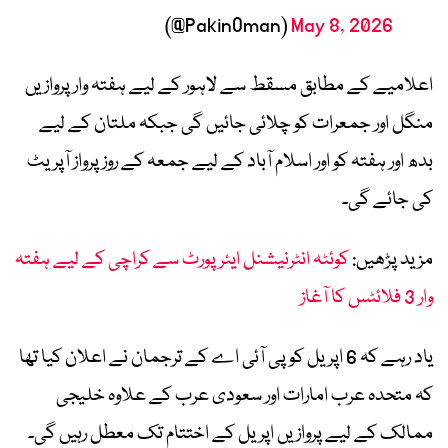
(@PakinOman)
May 8, 2026
اعلامیے کے مطابق مسقط سے لاہور کے لیے ہفتہ وار پروازیں
منگل اور جمعرات کو چلائی جائیں گی جبکہ ملتان کے لیے
بدھ اور ہفتہ کو اور اسلام آباد کے لیے جمعہ کے روز پرواز آپریٹ
کی جائے گی۔
مزید پڑھیں:
کوئٹہ انٹرنیشنل ایئرپورٹ سے کراچی کے لیے ہفتہ
وار 3 فلائٹس کا آغاز
یاد رہے کہ 6 اپریل کو پی آئی اے کے ترجمان نے اعلان کیا تھا
کہ متحدہ عرب امارات اور سعودی عرب کے علاوہ خلیجی
ممالک کے لیے پروازیں اپریل کے اختتام تک معطل رہیں گی۔