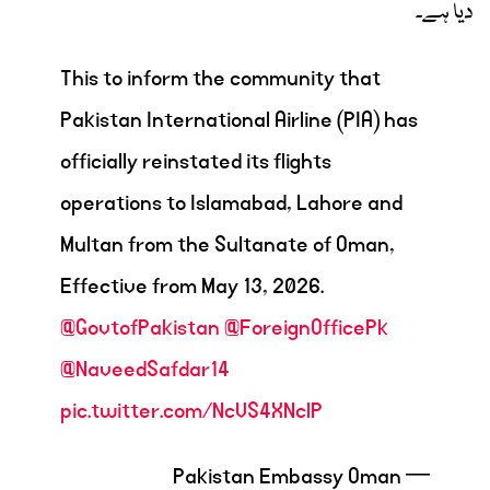
دیا ہے۔
This to inform the community that
Pakistan International Airline (PIA) has
officially reinstated its flights
operations to Islamabad, Lahore and
Multan from the Sultanate of Oman,
Effective from May 13, 2026.
@GovtofPakistan
@ForeignOfficePk
@NaveedSafdar14
pic.twitter.com/NcVS4XNclP
— Pakistan Embassy Oman