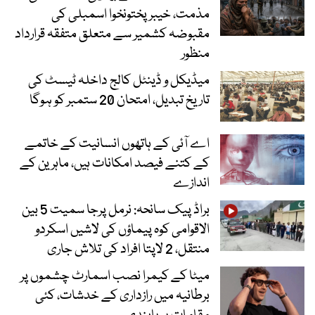
مذمت، خیبرپختونخوا اسمبلی کی
مقبوضہ کشمیر سے متعلق متفقہ قرارداد
منظور
میڈیکل و ڈینٹل کالج داخلہ ٹیسٹ کی
تاریخ تبدیل، امتحان 20 ستمبر کو ہوگا
اے آئی کے ہاتھوں انسانیت کے خاتمے
کے کتنے فیصد امکانات ہیں، ماہرین کے
اندازے
براڈ پیک سانحہ: نرمل پرجا سمیت 5 بین
الاقوامی کوہ پیماؤں کی لاشیں اسکردو
منتقل، 2 لاپتا افراد کی تلاش جاری
میٹا کے کیمرا نصب اسمارٹ چشموں پر
برطانیہ میں رازداری کے خدشات، کئی