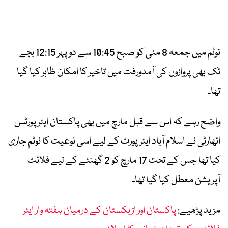
نوٹم میں جمعہ 8 مئی کو صبح 10:45 سے دوپہر 12:15 بجے
تک بھی پروازوں کی آمدورفت میں تاخیر کا امکان ظاہر کیا گیا
تھا۔
واضح رہے کہ اس سے قبل مارچ میں بھی پاکستان ایئرپورٹس
اتھارٹی نے اسلام آباد ایئرپورٹ کے لیے اسی نوعیت کا نوٹم جاری
کیا تھا جس کے تحت 17 مارچ کو 2 گھنٹے کے لیے فلائٹ
آپریشن معطل کیا گیا تھا۔
مزید پڑھیے:
پاکستان اور ازبکستان کے درمیان ہفتہ وار ایئر