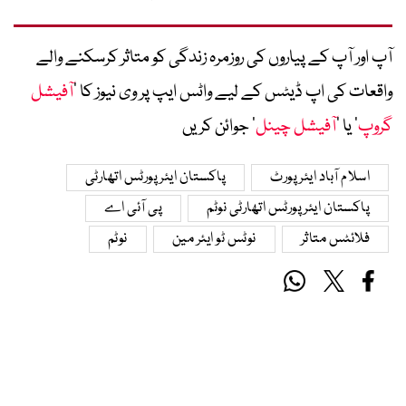
آپ اور آپ کے پیاروں کی روزمرہ زندگی کو متاثر کرسکنے والے
واقعات کی اپ ڈیٹس کے لیے واٹس ایپ پر وی نیوز کا ’
آفیشل
گروپ
‘ یا ’
آفیشل چینل
‘ جوائن کریں
اسلام آباد ایئرپورٹ
پاکستان ایئرپورٹس اتھارٹی
پاکستان ایئرپورٹس اتھارٹی نوٹم
پی آئی اے
فلائٹس متاثر
نوٹس ٹو ایئر مین
نوٹم