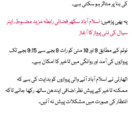
کی بنا پر متاثر ہو سکتی ہے۔
یہ بھی پڑھیں:
اسلام آباد سکھر فضائی رابطہ مزید مضبوط، ایئر
سیال کی نئی پرواز کا آغاز
نوٹم کے مطابق 9 اور 10 مئی کو رات 8 بجے سے 9:15 بجے تک
پروازوں کی آمد اور روانگی میں تاخیر کا امکان ہے۔
اتھارٹی نے اسلام آباد آنے والی پروازوں کو ہدایت کی ہے کہ
ممکنہ تاخیر کے پیش نظر اضافی ایندھن ساتھ رکھا جائے تاکہ
انتظار کی صورت میں مشکلات پیش نہ آئیں۔