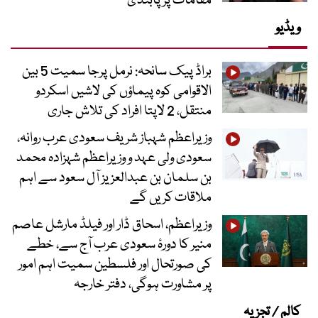
مقامات پر پابندی
ویڈیو
براڈ پیک سانحہ: نرمل پرجا سمیت 5 بین
الاقوامی کوہ پیماؤں کی لاشیں اسکردو
منتقل، 2 لاپتا افراد کی تلاش جاری
وزیراعظم شہباز شریف سعودی عرب روانہ،
سعودی ولی عہد و وزیراعظم شہزادہ محمد
بن سلمان بن عبدالعزیز آل سعود سے اہم
ملاقات کریں گے
وزیراعظم، اسحاق ڈار اور فیلڈ مارشل عاصم
منیر کا دورۂ سعودی عرب آج سے، خطے
کی صورتحال اور فلسطین سمیت اہم امور
پر مشاورت ہوگی، دفتر خارجہ
کالم / تجزیہ