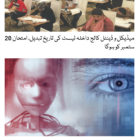
میڈیکل و ڈینٹل کالج داخلہ ٹیسٹ کی تاریخ تبدیل، امتحان 20
ستمبر کو ہوگا