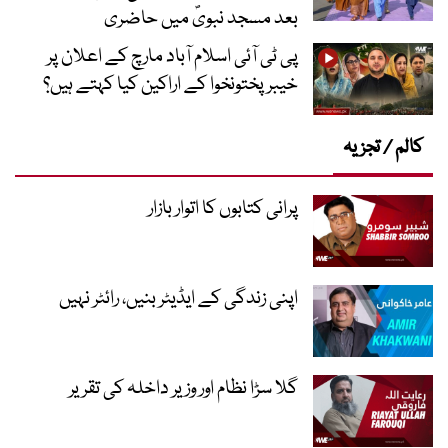
بعد مسجد نبویؐ میں حاضری
پی ٹی آئی اسلام آباد مارچ کے اعلان پر
خیبر پختونخوا کے اراکین کیا کہتے ہیں؟
کالم / تجزیہ
پرانی کتابوں کا اتوار بازار
اپنی زندگی کے ایڈیٹر بنیں، رائٹر نہیں
گلا سڑا نظام اور وزیر داخلہ کی تقریر