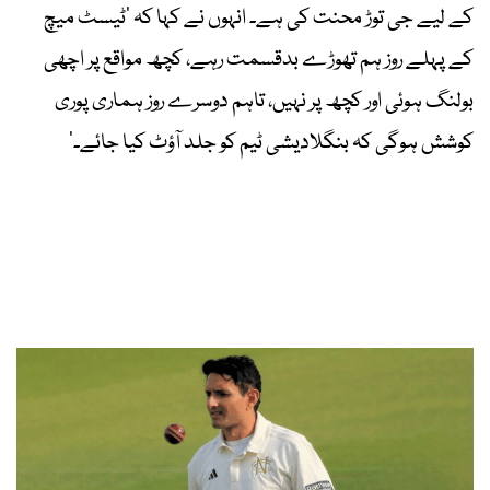
کے لیے جی توڑ محنت کی ہے۔ انہوں نے کہا کہ ’ٹیسٹ میچ
کے پہلے روز ہم تھوڑے بدقسمت رہے، کچھ مواقع پر اچھی
بولنگ ہوئی اور کچھ پر نہیں، تاہم دوسرے روز ہماری پوری
کوشش ہوگی کہ بنگلادیشی ٹیم کو جلد آؤٹ کیا جائے۔‘