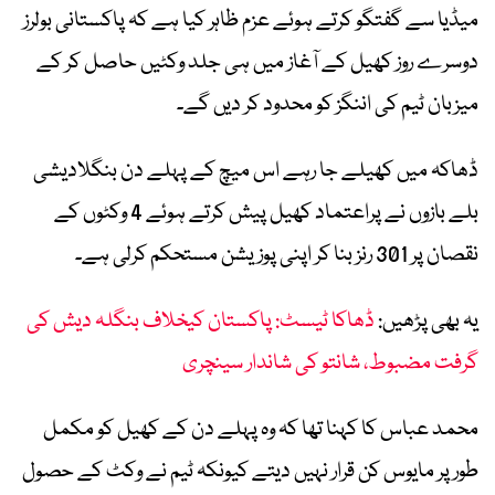
میڈیا سے گفتگو کرتے ہوئے عزم ظاہر کیا ہے کہ پاکستانی بولرز
دوسرے روز کھیل کے آغاز میں ہی جلد وکٹیں حاصل کر کے
میزبان ٹیم کی اننگز کو محدود کر دیں گے۔
ڈھاکہ میں کھیلے جا رہے اس میچ کے پہلے دن بنگلادیشی
بلے بازوں نے پراعتماد کھیل پیش کرتے ہوئے 4 وکٹوں کے
نقصان پر 301 رنز بنا کر اپنی پوزیشن مستحکم کرلی ہے۔
یہ بھی پڑھیں:
ڈھاکا ٹیسٹ: پاکستان کیخلاف بنگلہ دیش کی
گرفت مضبوط، شانتو کی شاندار سینچری
محمد عباس کا کہنا تھا کہ وہ پہلے دن کے کھیل کو مکمل
طور پر مایوس کن قرار نہیں دیتے کیونکہ ٹیم نے وکٹ کے حصول