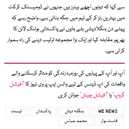
سے کہا کہ دونوں اچھے بیٹرز ہیں جنہوں نے ڈومیسٹک کرکٹ
میں بہترین رنز کر کے ٹیم میں جگہ بنائی ہے۔ واضح رہے کہ
پہلے دن بنگلادیشی بلے بازوں نے پاکستانی بولنگ لائن کا
بھرپور مقابلہ کیا اور ایک بڑا مجموعہ ترتیب دینے کی راہ ہموار
کر لی ہے۔
آپ اور آپ کے پیاروں کی روزمرہ زندگی کو متاثر کرسکنے والے
واقعات کی اپ ڈیٹس کے لیے واٹس ایپ پر وی نیوز کا ’
آفیشل
گروپ
‘ یا ’
آفیشل چینل
‘ جوائن کریں
WE NEWS
بنگلہ دیش
پاکستان
ٹیسٹ
فاسٹ بولر
محمد عباس