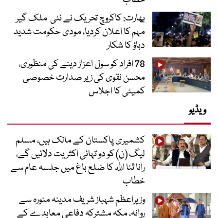
بھارت: کاکروچ تحریک نے نئی ملک گیر
مہم کا اعلان کردیا، مودی حکومت شدید
دباؤ کا شکار
78 افراد کو سول اعزاز دینے کی منظوری،
محسن نقوی کی زیر صدارت خصوصی
کمیٹی کا اجلاس
ویڈیو
کشمیری پاکستان کے مالک ہیں، مسلم
لیگ (ن) کو دو تہائی اکثریت دلائیں گے،
رانا ثنا اللہ کا ضلع باغ میں جلسہ عام سے
خطاب
وزیراعظم شہباز شریف مدینہ منورہ سے
روانہ، مکہ مشترکہ دفاعی معاہدے کے