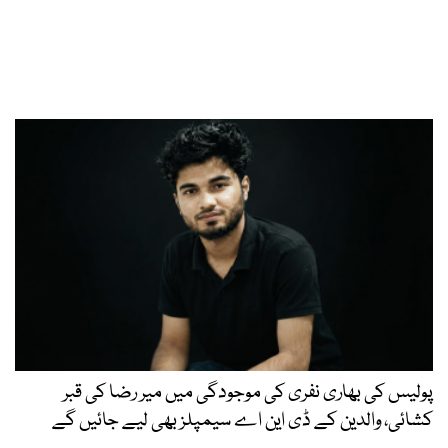
پولیس کی بھاری نفری کی موجودگی میں میر رضا کی قبر
کشائی، والدین کے ڈی این اے سیمپلز بھی لیے جائیں گے