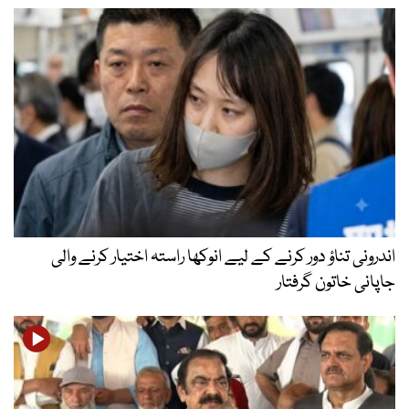
اندرونی تناؤ دور کرنے کے لیے انوکھا راستہ اختیار کرنے والی
جاپانی خاتون گرفتار