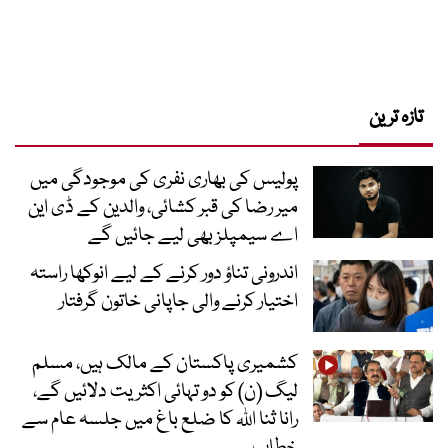
تازہ ترین
پولیس کی بھاری نفری کی موجودگی میں
میر رضا کی قبر کشائی، والدین کے ڈی این
اے سیمپلز بھی لیے جائیں گے
اندرونی تناؤ دور کرنے کے لیے انوکھا راستہ
اختیار کرنے والی جاپانی خاتون گرفتار
کشمیری پاکستان کے مالک ہیں، مسلم
لیگ (ن) کو دو تہائی اکثریت دلائیں گے،
رانا ثنا اللہ کا ضلع باغ میں جلسہ عام سے
خطاب