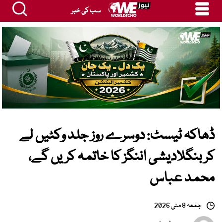
سب کی خبر
ڈھاکہ ٹیسٹ: دوسرے روز جلد وکٹیں لے
کر بنگلادیشی اننگز کا خاتمہ کریں گے،
محمد عباس
جمعہ 8 مئی 2026