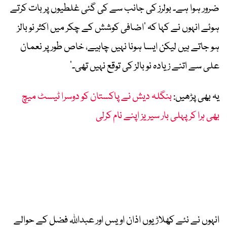
ضرور ہوا ہے۔ بولرز کی جانب سے کی گئی غلطیوں پر بات کرتے
ہوئے انہوں نے کہا کہ ’اضافی کوشش کے چکر میں اکثر نو بالز
ہو جاتے ہیں لیکن ایسا ہونا نہیں چاہیے، خاص طور پر نعمان
علی سے اتنے زیادہ نو بالز کی توقع نہیں تھی۔‘
یہ بھی پڑھیں:
بنگلہ دیش نے پاکستان کو دوسرا ٹیسٹ میچ
بھی ہرا کر پہلی بار سیریز اپنے نام کرلی
انہوں نے نئے کھلاڑیوں اذان اویس اور عبداللہ فضل کے حوالے