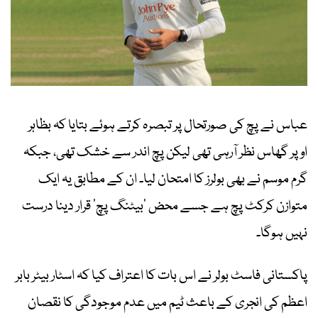
عباس نے پچ کی صورتحال پر تبصرہ کرتے ہوئے بتایا کہ بظاہر
اوپر گھاس نظر آرہی تھی لیکن پچ اندر سے خشک تھی، جبکہ
گرم موسم نے بھی بولرز کا امتحان لیا۔ ان کے مطابق یہ ایک
متوازن کرکٹ پچ ہے جسے محض ’بیٹنگ پچ‘ قرار دینا درست
نہیں ہوگا۔
پاکستانی فاسٹ بولر نے اس بات کا اعتراف کیا کہ اسٹار بیٹر بابر
اعظم کی انجری کے باعث ٹیم میں عدم موجودگی کا نقصان