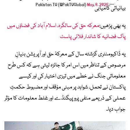
May 8, 2026
— Pakistan TV (@PakTVGlobal)
بیانیاتی کامیابی‘
یہ بھی پڑھیں:
معرکہ حق کی سالگرہ، اسلام آباد کی فضاؤں میں
پاک فضائیہ کا شاندار فلائی پاسٹ
یہ ڈاکیومنٹری گزشتہ سال کے معرکۂ حق اور آپریشن بنیانِ
مرصوص کے تناظر میں اس امر کا جائزہ لیتی ہے کہ کس طرح
معلوماتی جنگ نے خطے میں تیزی اختیار کی اور کیسے
پاکستان نے تحمل، شواہد پر مبنی مؤقف اور مضبوط حکمتِ
عملی کے ذریعے منفی پروپیگنڈے اور غلط معلومات کا مؤثر
جواب دیا۔