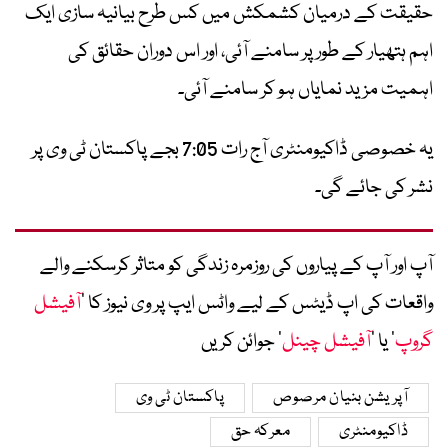
حقیقت کے درمیان کشمکش میں کس طرح بیانیہ سازی ایک
اہم ہتھیار کے طور پر سامنے آئی، اور اس دوران حقائق کی
اہمیت مزید نمایاں ہو کر سامنے آئی۔
یہ خصوصی ڈاکیومنٹری آج رات 7:05 بجے پاکستان ٹی وی پر
نشر کی جائے گی۔
آپ اور آپ کے پیاروں کی روزمرہ زندگی کو متاثر کرسکنے والے
واقعات کی اپ ڈیٹس کے لیے واٹس ایپ پر وی نیوز کا ’
آفیشل
گروپ
‘ یا ’
آفیشل چینل
‘ جوائن کریں
آپریشن بنیان مرصوص
پاکستان ٹی وی
ڈاکیومنٹری
معرکہ حق