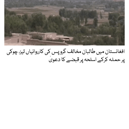
افغانستان میں طالبان مخالف گروپس کی کارروائیاں تیز، چوکی
پر حملہ کرکے اسلحہ پر قبضے کا دعویٰ