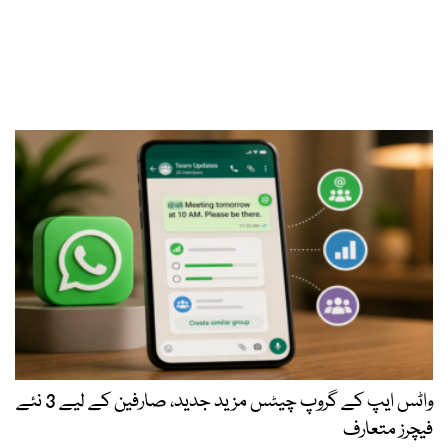
واٹس ایپ کے گروپ چیٹس مزید جدید، صارفین کے لیے 3 نئے
فیچرز متعارف