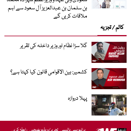
سعودی ولی عہد و وزیراعظم شہزادہ محمد
بن سلمان بن عبدالعزیز آل سعود سے اہم
ملاقات کریں گے
کالم / تجزیہ
گلا سڑا نظام اور وزیر داخلہ کی تقریر
کشمیر: بین الاقوامی قانون کیا کہتا ہے؟
پہلا دروازہ
پرائیویسی پالیسی
تحریر/ویڈیو بھیجیں
رابطہ کریں