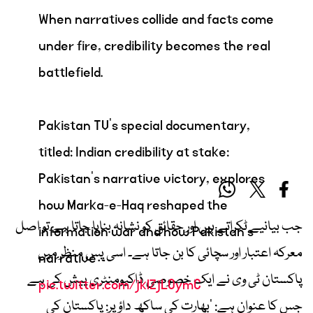
When narratives collide and facts come
under fire, credibility becomes the real
battlefield.
Pakistan TV’s special documentary,
titled: Indian credibility at stake:
Pakistan's narrative victory, explores
how Marka-e-Haq reshaped the
جب بیانیے ٹکراتے ہیں اور حقائق کو نشانہ بنایا جاتا ہے تو اصل
information war and how Pakistan’s
معرکہ اعتبار اور سچائی کا بن جاتا ہے۔ اسی پس منظر میں
narrative…
پاکستان ٹی وی نے ایک خصوصی ڈاکیومنٹری پیش کی ہے
pic.twitter.com/jklZjLOymC
جس کا عنوان ہے: ’بھارت کی ساکھ داؤ پر: پاکستان کی