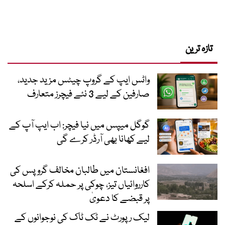
تازہ ترین
واٹس ایپ کے گروپ چیٹس مزید جدید،
صارفین کے لیے 3 نئے فیچرز متعارف
گوگل میپس میں نیا فیچر: اب ایپ آپ کے
لیے کھانا بھی آرڈر کرے گی
افغانستان میں طالبان مخالف گروپس کی
کارروائیاں تیز، چوکی پر حملہ کرکے اسلحہ
پر قبضے کا دعویٰ
لیک رپورٹ نے ٹک ٹاک کی نوجوانوں کے