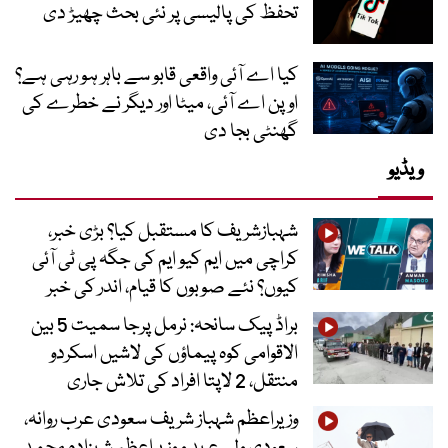
تحفظ کی پالیسی پر نئی بحث چھیڑ دی
کیا اے آئی واقعی قابو سے باہر ہو رہی ہے؟
اوپن اے آئی، میٹا اور دیگر نے خطرے کی
گھنٹی بجا دی
ویڈیو
شہبازشریف کا مستقبل کیا؟ بڑی خبر،
کراچی میں ایم کیو ایم کی جگہ پی ٹی آئی
کیوں؟ نئے صوبوں کا قیام، اندر کی خبر
براڈ پیک سانحہ: نرمل پرجا سمیت 5 بین
الاقوامی کوہ پیماؤں کی لاشیں اسکردو
منتقل، 2 لاپتا افراد کی تلاش جاری
وزیراعظم شہباز شریف سعودی عرب روانہ،