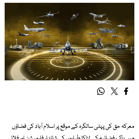
معرکہ حق کی پہلی سالگرہ کے موقع پر اسلام آباد کی فضاؤں
میں پاک فضائیہ کے لڑاکا طیاروں کی شاندار فارمیشن اور فلائی