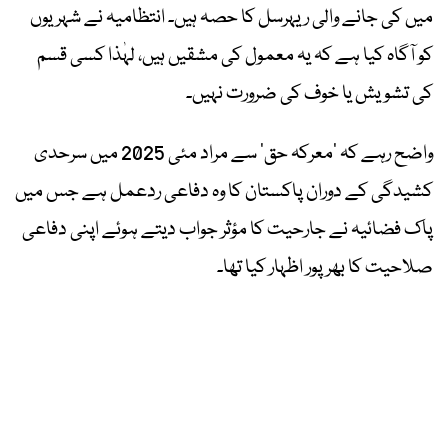
میں کی جانے والی ریہرسل کا حصہ ہیں۔ انتظامیہ نے شہریوں
کو آگاہ کیا ہے کہ یہ معمول کی مشقیں ہیں، لہٰذا کسی قسم
کی تشویش یا خوف کی ضرورت نہیں۔
واضح رہے کہ ’معرکہ حق‘ سے مراد مئی 2025 میں سرحدی
کشیدگی کے دوران پاکستان کا وہ دفاعی ردعمل ہے جس میں
پاک فضائیہ نے جارحیت کا مؤثر جواب دیتے ہوئے اپنی دفاعی
صلاحیت کا بھرپور اظہار کیا تھا۔