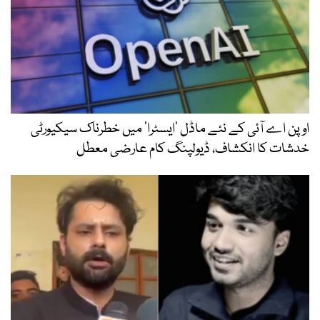
اوپن اے آئی کے نئے ماڈل ’ایسٹرا‘ میں خطرناک سیکیورٹی
خدشات کا انکشاف، ڈیولپنگ کام عارضی معطل