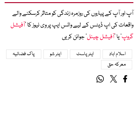
آپ اور آپ کے پیاروں کی روزمرہ زندگی کو متاثر کرسکنے والے
واقعات کی اپ ڈیٹس کے لیے واٹس ایپ پر وی نیوز کا ’
آفیشل
گروپ
‘ یا ’
آفیشل چینل
‘ جوائن کریں
اسلام اباد
ایئر پاسٹ
ایئر شو
پاک فضائیہ
معرکہ حق