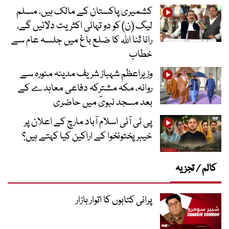
کشمیری پاکستان کے مالک ہیں، مسلم
لیگ (ن) کو دو تہائی اکثریت دلائیں گے،
رانا ثنا اللہ کا ضلع باغ میں جلسہ عام سے
خطاب
وزیراعظم شہباز شریف مدینہ منورہ سے
روانہ، مکہ مشترکہ دفاعی معاہدے کے
بعد مسجد نبویؐ میں حاضری
پی ٹی آئی اسلام آباد مارچ کے اعلان پر
خیبر پختونخوا کے اراکین کیا کہتے ہیں؟
کالم / تجزیہ
پرانی کتابوں کا اتوار بازار