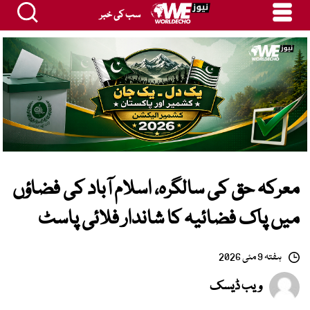
سب کی خبر
معرکہ حق کی سالگرہ، اسلام آباد کی فضاؤں
میں پاک فضائیہ کا شاندار فلائی پاسٹ
ہفتہ 9 مئی 2026
ویب ڈیسک