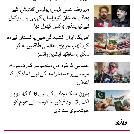
میر رضا علی کیس: پولیس تفتیش کے
بجائے خاندان کو ہراساں کررہی ہے، وکیل
نے نیا پنڈورا باکس کھول دیا
امریکا، ایران کشیدگی میں پاکستان نے وہ
کر دکھایا جو بڑی عالمی طاقتیں نہ کر
سکیں، ساؤتھ ایشین وائسز
حماس کا غزہ امن منصوبے کے دوسرے
مرحلے پر عملدرآمد کے لیے آمادگی کا
اعلان
بیرون ملک جانے کے لیے 10 لاکھ روپے
تک بلا سود قرض، حکومت نے عوام کو
خوشخبری سنا دی
ویڈیو