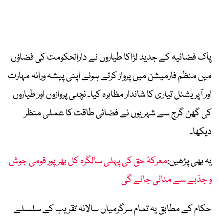
پاک فضائیہ کے جدید لڑاکا طیاروں نے دارالحکومت کی فضاؤں
میں منظم فارمیشن میں پرواز کرتے ہوئے اپنی پیشہ ورانہ مہارت
اور آپریشنل تیاری کا شاندار مظاہرہ کیا۔ نچلی پروازوں اور طیاروں
کی گھن گرج سے شہریوں نے فضائی طاقت کا عملی منظر
دیکھا۔
یہ بھی پڑھیں:
معرکۂ حق کی پہلی سالگرہ کل بھرپور قومی جوش
و جذبے سے منائی جائے گی
حکام کے مطابق یہ تمام سرگرمیاں سالانہ تقریب کے سلسلے