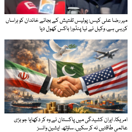
میر رضا علی کیس: پولیس تفتیش کے بجائے خاندان کو ہراساں
کررہی ہے، وکیل نے نیا پنڈورا باکس کھول دیا
امریکا، ایران کشیدگی میں پاکستان نے وہ کر دکھایا جو بڑی
عالمی طاقتیں نہ کر سکیں، ساؤتھ ایشین وائسز