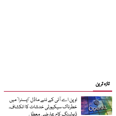
تازہ ترین
اوپن اے آئی کے نئے ماڈل ’ایسٹرا‘ میں
خطرناک سیکیورٹی خدشات کا انکشاف،
ڈیولپنگ کام عارضی معطل