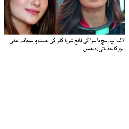
لاک اپ، سچ یا سزا کی فاتح شریا کلرا کی جیت پر سوہائے علی
ابڑو کا جذباتی ردعمل