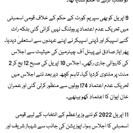
کو طلب کرنے کا حکم سنایا تھا۔
9 اپریل کو بھی سپریم کورٹ کے حکم کے خلاف قومی اسمبلی
میں تحریک عدم اعتماد پر ووٹنگ نہیں کرائی گئی بلکہ رات
گئے اسپیکر اور ڈپٹی اسپیکر نے اپنے عہدوں سے استعفیٰ دیدیا۔
پھر ایاز صادق نے پینل آف چیئرمین کی حیثیت سے اجلاس
کی کارروائی جاری رکھی۔ اجلاس 10 اپریل کی صبح 12 بج کر 2
منٹ پر ملتوی کردیا گیا۔ تاہم کچھ دیر بعد نئے اجلاس میں
تحریک عدم اعتماد 174 ووٹوں سے منظور کرلی گئی اور عمران
خان ایوان کا اعتماد کھو بیٹھے۔
11 اپریل 2022 کو نئے وزیراعظم کے انتخاب کے لیے قومی
اسمبلی کا اجلاس ہوا۔ اپوزیشن کی جانب سے شہباز شریف اور