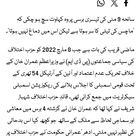
سانحہ 9 مئی کی تیسری برسی پر وہ کہاوت سچ ہو چکی کہ
’ماچس کی تیلی کا سر ہوتا ہے لیکن اس میں دماغ نہیں ہوتا‘۔
ماضی قریب کی بات ہے جب 8 مارچ 2022 کو حزب اختلاف
کی سیاسی جماعتوں (پی ڈی ایم) نے وزیراعظم عمران خان کے
خلاف تحریک عدم اعتماد اور آئین کے آرٹیکل 54 تھری کے
تحت قومی اسمبلی کا اجلاس بلانے کی ریکوزیشن اسمبلی
سیکرٹریٹ میں جمع کرائی تھی۔ قائدِ حزب اختلاف شہباز
شریف نے کہا تھا کہ عمران خان نے گزشتہ 4 برس میں معاشی
اور سماجی لحاظ سے ملک کے ساتھ جو کچھ کیا اس بدحالی
کی نظیر نہیں ملتی۔ ادھر ’عمرانی حکومت‘نے حزب اختلاف پر