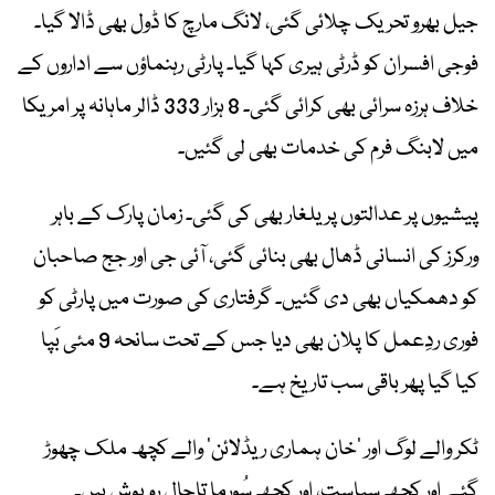
جیل بھرو تحریک چلائی گئی، لانگ مارچ کا ڈول بھی ڈالا گیا۔
فوجی افسران کو ڈرٹی ہیری کہا گیا۔ پارٹی رہنماؤں سے اداروں کے
خلاف ہرزہ سرائی بھی کرائی گئی۔ 8 ہزار 333 ڈالر ماہانہ پر امریکا
میں لابنگ فرم کی خدمات بھی لی گئیں۔
پیشیوں پر عدالتوں پر یلغار بھی کی گئی۔ زمان پارک کے باہر
ورکرز کی انسانی ڈھال بھی بنائی گئی، آئی جی اور جج صاحبان
کو دھمکیاں بھی دی گئیں۔ گرفتاری کی صورت میں پارٹی کو
فوری ردِعمل کا پلان بھی دیا جس کے تحت سانحہ 9 مئی بَپا
کیا گیا پھر باقی سب تاریخ ہے۔
ٹکر والے لوگ اور ’خان ہماری ریڈلائن‘ والے کچھ ملک چھوڑ
گئے اور کچھ سیاست، اور کچھ سُورما تاحال روپوش ہیں۔