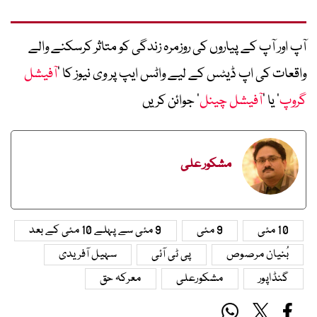
آپ اور آپ کے پیاروں کی روزمرہ زندگی کو متاثر کرسکنے والے
واقعات کی اپ ڈیٹس کے لیے واٹس ایپ پر وی نیوز کا ’
آفیشل
گروپ
‘ یا ’
آفیشل چینل
‘ جوائن کریں
مشکور علی
10 مئی
9 مئی
9 مئی سے پہلے 10 مئی کے بعد
بُنیان مرصوص
پی ٹی آئی
سہیل آفریدی
گنڈاپور
مشکورعلی
معرکہ حق