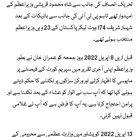
تحریک انصاف کی جانب سے شاہ محمود قریشی وزیراعظم کے
امیدوار تھے تاہم پی ٹی آئی کی جانب سے بائیکاٹ کے بعد
شہباز شریف 174 ووٹ لیکر پاکستان کے 23 ویں وزیراعظم
منتخب ہوئے تھے۔
قبل ازیں 8 اپریل 2022 بروز جمعہ کو عمران خان نے بطور
وزیراعظم اپنی آخری تقریر میں سپریم کورٹ کے فیصلے پر
مایوسی کا اظہار کرتے اور ورکرز سڑکوں پر نکلنے کا حکم دیتے
ہوئے کہا تھا کہ آپ سب نے اتوار کو عشاء کے بعد نکلنا ہے اور
پرامن احتجاج کرنا ہے، یہ آپ کا فرض ہے کہ آپ نے غلامی
قبول نہیں کرنی۔
13 اپریل 2022 کو پشاور میں وزارتِ عظمیٰ سے محرومی کے