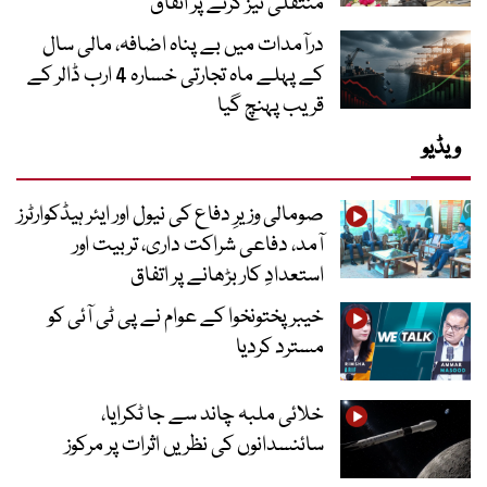
منتقلی تیز کرنے پر اتفاق
درآمدات میں بے پناہ اضافہ، مالی سال
کے پہلے ماہ تجارتی خسارہ 4 ارب ڈالر کے
قریب پہنچ گیا
ویڈیو
صومالی وزیرِ دفاع کی نیول اور ایئر ہیڈکوارٹرز
آمد، دفاعی شراکت داری، تربیت اور
استعدادِ کار بڑھانے پر اتفاق
خیبرپختونخوا کے عوام نے پی ٹی آئی کو
مسترد کردیا
خلائی ملبہ چاند سے جا ٹکرایا،
سائنسدانوں کی نظریں اثرات پر مرکوز