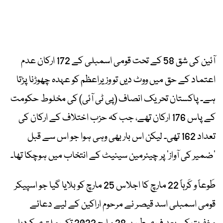
آئین کی شق 58 کے تحت قومی اسمبلی کے 172 ارکان عدم
اعتماد کے حق میں ووٹ دیں تو وزیراعظم کو عہدہ چھوڑنا پڑتا
ہے۔ پاکستان تحریک انصاف (پی ٹی آئی) کی مخلوط حکومت
کے پاس 176 ارکان تھے، جب کہ حزب اختلاف کے ارکان کی
تعداد 162 تھی۔ لیکن اس بار بھی وہی ہوا جو اس سے قبل
’ضمیر کی آواز‘ پر چیئرمین سینیٹ کے انتخاب میں ہوچکا تھا۔
طَوعاً و کَرہاً 22 مارچ کا اجلاس 25 مارچ کو بلایا گیا جو اسپیکر
قومی اسمبلی اسد قیصر نے مرحوم اراکین کے لیے دعائے