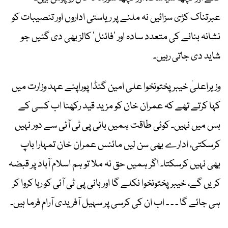
عبرتناک کڑی سزائیں نہ ملنے پر ریاستی اداروں اور تنصیبات کو
نشانہ بنانے کی متعدد سادہ اور ’فائنل‘ کالز بھی دی گئیں جو
شاید دی جاتی رہیں۔
وزیراعلیٰ خیبرپختونخوا علی امین گنڈا پوراپنے عہد وزارت میں
کہا کرتے تھے کہ عمران خان کو مزید قید رکھنا اب کسی کے
بس میں نہیں۔ کوئی طاقت ہمیں بانی پی ٹی آئی سے دور نہیں
کرسکتی، ادارے بھی سن لیں مائنس عمران خان تمہارا باپ
بھی نہیں کرسکتا۔ اگر ہمیں حق نہ ملا تو ہم اسلام آباد پر قبضہ
کریں گے، خیبر پختونخوا نکلے گا اور بانی پی ٹی آئی کو رہا کروا کر
ہی جائے گا ۔ ۔ ۔ اب ان کی کرسی پر سہیل آفریدی آرام فرما ہیں۔