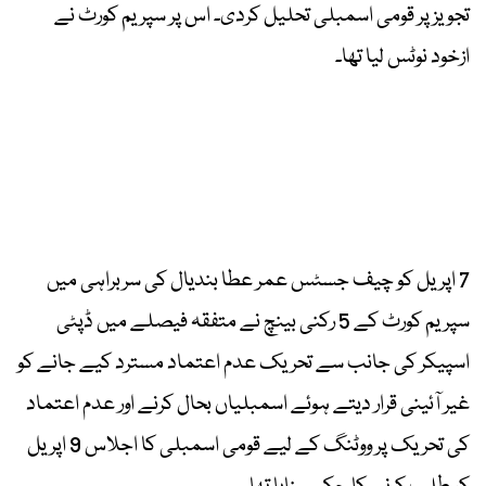
تجویز پر قومی اسمبلی تحلیل کردی۔ اس پر سپریم کورٹ نے
ازخود نوٹس لیا تھا۔
7 اپریل کو چیف جسٹس عمر عطا بندیال کی سربراہی میں
سپریم کورٹ کے 5 رکنی بینچ نے متفقہ فیصلے میں ڈپٹی
اسپیکر کی جانب سے تحریک عدم اعتماد مسترد کیے جانے کو
غیر آئینی قرار دیتے ہوئے اسمبلیاں بحال کرنے اور عدم اعتماد
کی تحریک پر ووٹنگ کے لیے قومی اسمبلی کا اجلاس 9 اپریل