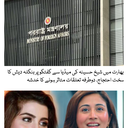
بھارت میں شیخ حسینہ کی میڈیا سے گفتگو پر بنگلہ دیش کا
سخت احتجاج، دوطرفہ تعلقات متاثر ہونے کا خدشہ