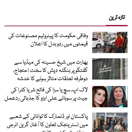
تازہ ترین
وفاقی حکومت کا پیٹرولیم مصنوعات کی
قیمتوں میں ردوبدل کا اعلان
بھارت میں شیخ حسینہ کی میڈیا سے
گفتگو پر بنگلہ دیش کا سخت احتجاج،
دوطرفہ تعلقات متاثر ہونے کا خدشہ
لاک اپ، سچ یا سزا کی فاتح شریا کلرا کی
جیت پر سوہائے علی ابڑو کا جذباتی ردعمل
پاکستان اور ڈنمارک کا توانائی کے شعبے
میں اسٹریٹجک تعاون کا آغاز، گرین انرجی