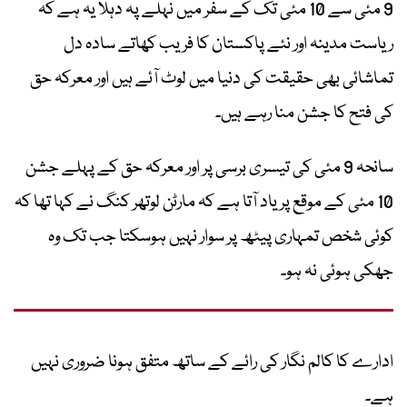
9 مئی سے 10 مئی تک کے سفر میں نہلے پہ دہلا یہ ہے کہ
ریاست مدینہ اور نئے پاکستان کا فریب کھاتے سادہ دل
تماشائی بھی حقیقت کی دنیا میں لوٹ آئے ہیں اور معرکہ حق
کی فتح کا جشن منا رہے ہیں۔
سانحہ 9 مئی کی تیسری برسی پر اور معرکہ حق کے پہلے جشن
10 مئی کے موقع پر یاد آتا ہے کہ مارٹن لوتھر کنگ نے کہا تھا کہ
کوئی شخص تمہاری پیٹھ پر سوار نہیں ہوسکتا جب تک وہ
جھکی ہوئی نہ ہو۔
ادارے کا کالم نگار کی رائے کے ساتھ متفق ہونا ضروری نہیں
ہے۔