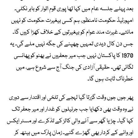
بعد پہلے جلسہ عام میں کہا تھا پوری قوم اتوار کو باہر نکلی۔
امپورٹیڈ حکومت نامنظور، ہم کسی بیغیرت حکومت کو نہیں
مانتے۔ غیرت مند عوام کو بیغیرتوں کے خلاف کھڑا کروں گا۔
جس دن کال دیدی تمہیں چھپنے کی جگہ نہیں ملے گی۔ یہ
1970 کا پاکستان نہیں جب میر جعفروں نے بھٹو کو پھانسی
لگائی تھی۔ حقیقی آزادی کی جنگ آج سے شروع ہے، میں
خطرناک ثابت ہوں گا۔
پھر جوں جوں وقت گزرتا گیا لہجے کی تلخی اور اقتدار سے دوری
نے وہ وقت بھی دکھایا جب جرنیلوں کو غدار اور میر جعفر تک
کہا گیا۔ چڑیا گھر سے آنے والی کالز کے تذکرے اور مسٹر ایکس
اور وائے کے کردار بھی گھڑے گئے۔ زمان پارک میں بیٹھ کر