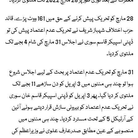
مغفرت کے بعد فوری طور پر 28 مارچ 2022 تک ملتوی کردیا۔
28 مارچ کو تحریک پیش کرنے کے حق میں 161 ووٹ پڑے، قائد
حزب اختلاف شہباز شریف نے تحریک عدم اعتماد پیش کی تو
ڈپٹی اسپیکر قاسم سوری نے اجلاس 31 مارچ کی شام 4 بجے تک
ملتوی کردیا۔
31 مارچ کو تحریک عدم اعتماد پر بحث کے لیے اجلاس شروع
ہوا تو چند ہی منٹوں میں 3 اپریل کو دن ساڑھے 11 بجے تک
ملتوی کر دیا گیا۔ پھر 3 اپریل کو ڈپٹی اسپیکر قاسم خان سوری
نے تحریک عدم اعتماد کو بیرونی سازش قرار دیتے ہوئے آئین
کے آرٹیکل 5 کے تحت مسترد کردیا۔ چند ہی منٹوں میں
منصوبے کے عین مطابق صدرعارف علوی نے وزیراعظم کی