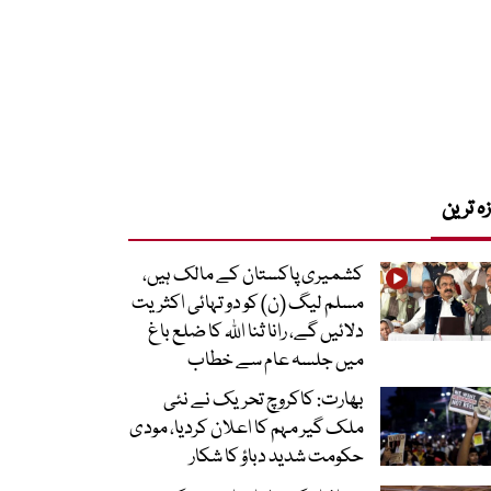
زہ ترین
کشمیری پاکستان کے مالک ہیں،
مسلم لیگ (ن) کو دو تہائی اکثریت
دلائیں گے، رانا ثنا اللہ کا ضلع باغ
میں جلسہ عام سے خطاب
بھارت: کاکروچ تحریک نے نئی
ملک گیر مہم کا اعلان کردیا، مودی
حکومت شدید دباؤ کا شکار