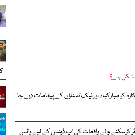
کا
ں مشکل ہے؟
ہ کو مبارکباد اور نیک تمناؤں کے پیغامات دیے جا
متاثر کرسکنے والے واقعات کی اپ ڈیٹس کے لیے واٹس