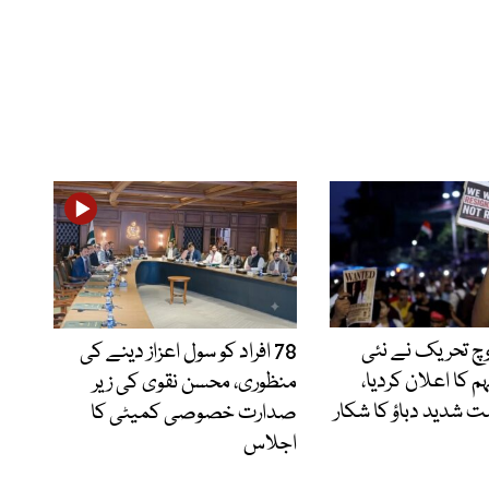
وچ تحریک نے نئی
78 افراد کو سول اعزاز دینے کی
 کا اعلان کردیا،
منظوری، محسن نقوی کی زیر
 شدید دباؤ کا شکار
صدارت خصوصی کمیٹی کا
اجلاس