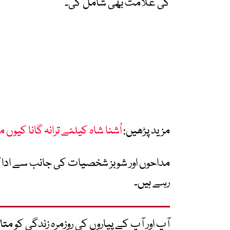
کی علامت بھی شامل کی۔
مزید پڑھیں:
اُشنا شاہ کیلئے ترانہ گانا کیو
مداحوں اور شوبز شخصیات کی جانب سے اداکار
رہے ہیں۔
آپ اور آپ کے پیاروں کی روزمرہ زندگی کو 