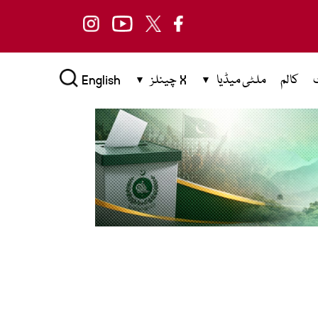
کالم
ملٹی میڈیا
X چینلز
English