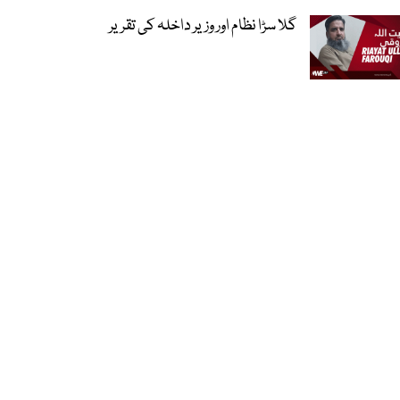
گلا سڑا نظام اور وزیر داخلہ کی تقریر