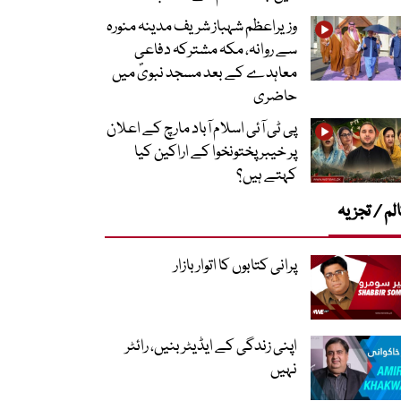
وزیراعظم شہباز شریف مدینہ منورہ
سے روانہ، مکہ مشترکہ دفاعی
معاہدے کے بعد مسجد نبویؐ میں
حاضری
پی ٹی آئی اسلام آباد مارچ کے اعلان
پر خیبر پختونخوا کے اراکین کیا
کہتے ہیں؟
لم / تجزیہ
پرانی کتابوں کا اتوار بازار
اپنی زندگی کے ایڈیٹر بنیں، رائٹر
نہیں