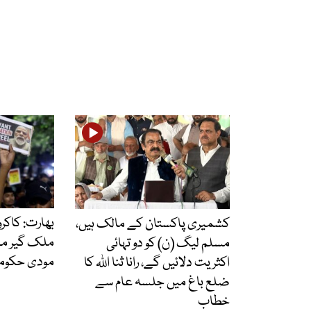
بھارت: کاکر
کشمیری پاکستان کے مالک ہیں،
ملک گیر مہم
مسلم لیگ (ن) کو دو تہائی
مودی حکومت
اکثریت دلائیں گے، رانا ثنا اللہ کا
ضلع باغ میں جلسہ عام سے
خطاب