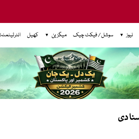
نیوز
سوشل / فیکٹ چیک
میگزین
کھیل
انٹرٹینمنٹ
سنا دی