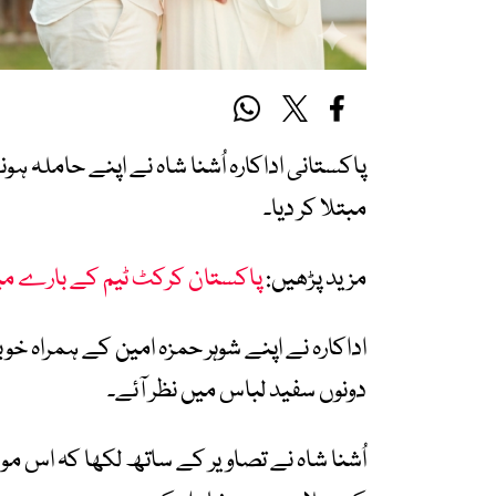
پاکستانی اداکارہ اُشنا شاہ نے اپنے حاملہ 
مبتلا کر دیا۔
مزید پڑھیں:
پاکستان کرکٹ ٹیم کے بارے میں 
اداکارہ نے اپنے شوہر حمزہ امین کے ہمراہ خ
دونوں سفید لباس میں نظر آئے۔
اُشنا شاہ نے تصاویر کے ساتھ لکھا کہ اس 