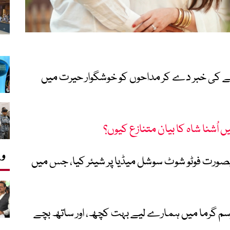
ہونے کی خبر دے کر مداحوں کو خوشگوار حیرت میں
اُشنا شاہ کا بیان متنازع کیوں؟
وی
وبصورت فوٹو شوٹ سوشل میڈیا پر شیئر کیا، جس میں
موسم گرما میں ہمارے لیے بہت کچھ، اور ساتھ بچے