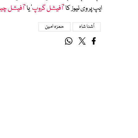
ایپ پر وی نیوز کا ’
آفیشل گروپ
‘ یا ’
آفیشل چی
اُشنا شاہ
حمزہ امین