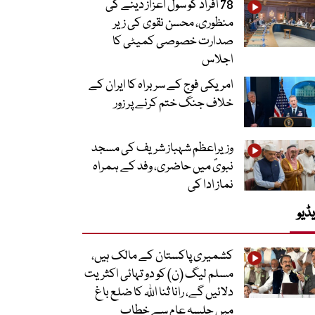
78 افراد کو سول اعزاز دینے کی
منظوری، محسن نقوی کی زیر
صدارت خصوصی کمیٹی کا
اجلاس
امریکی فوج کے سربراہ کا ایران کے
خلاف جنگ ختم کرنے پر زور
وزیراعظم شہباز شریف کی مسجد
نبویؐ میں حاضری، وفد کے ہمراہ
نماز ادا کی
ڈیو
کشمیری پاکستان کے مالک ہیں،
مسلم لیگ (ن) کو دو تہائی اکثریت
دلائیں گے، رانا ثنا اللہ کا ضلع باغ
میں جلسہ عام سے خطاب