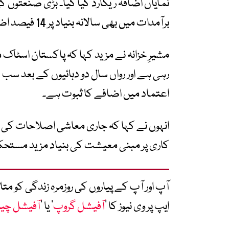
برآمدات میں بھی سالانہ بنیاد پر 14 فیصد اضافہ ہوا۔
مشیرِ خزانہ نے مزید کہا کہ پاکستان اسٹاک 
اعتماد میں اضافے کا ثبوت ہے۔
انہوں نے کہا کہ جاری معاشی اصلاحات کی 
کاری پر مبنی معیشت کی بنیاد مزید مستحک
آپ اور آپ کے پیاروں کی روزمرہ زندگی کو 
ایپ پر وی نیوز کا ’
آفیشل گروپ
‘ یا ’
آفیشل چی