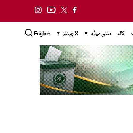
کالم
ملٹی میڈیا
X چینلز
English