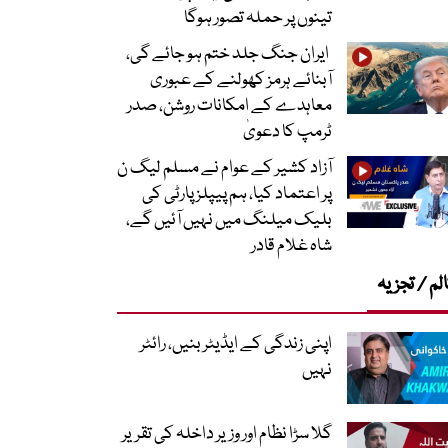
تینوں پر حملہ تصور ہوگا
ایران جنگ جلد ختم ہو جائے گی،
آبنائے ہرمز کھولنے کے عبوری
معاہدے کے امکانات روشن، صدر
ٹرمپ کا دعویٰ
آزاد کشیر کے عوام نے مسلم لیگ ن
پر اعتماد کیا، ہم پیپلز پارٹی کی
بلیک میلنگ میں نہیں آئیں گے،
شاہ غلام قادر
لم / تجزیہ
اپنی زندگی کے ایڈیٹر بنیں، رائٹر
نہیں
گلا سڑا نظام اور وزیر داخلہ کی تقریر