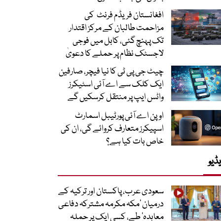
افغانستان فریڈم فرنٹ کی
مزاحمت طالبان کے مرکز اقتدار
تک پہنچ گئی، کابل میں فوجی
لاجسٹک نظام پر حملے کا دعویٰ
چیٹ جی پی ٹی کا نیا فیچر، صارفین
ایک کلک سے اے آئی اسٹیکرز
واٹس ایپ پر منتقل کرسکیں گے
اوپن اے آئی پورٹیبل اسمارٹ
اسپیکرز متعارف کروائے گی، ان کی
خاص بات کیا ہے؟
ڈیو
سعودی عرب، پاکستان اور ترکیہ کے
درمیان ’مکہ مکرمہ مشترکہ دفاعی
معاہدہ‘ طے، کسی ایک پر حملہ