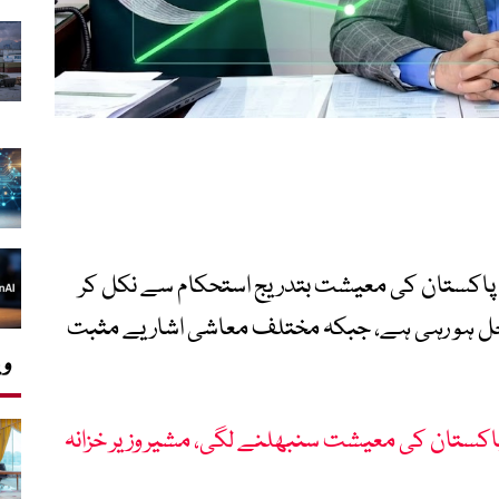
کہ پاکستان کی معیشت بتدریج استحکام سے نکل کر
داخل ہو رہی ہے، جبکہ مختلف معاشی اشاریے مثبت
وی
پاکستان کی معیشت سنبھلنے لگی، مشیر وزیر خزانہ