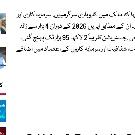
ہا کہ ملک میں کاروباری سرگرمیوں، سرمایہ کاری اور
صنعتی پیداوار میں بہتری دیکھی جا رہی ہے۔ ان کے مطابق اپریل 2026 کے دوران 4 ہزار سے زائد
نئی کمپنیاں رجسٹر ہوئیں، جس سے مجموعی رجسٹریشن تقریباً 2 لاکھ 95 ہزار تک پہنچ گئی۔
ت، شفافیت اور سرمایہ کاروں کے اعتماد میں اضافے
کا