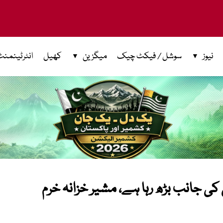
نیوز
سوشل / فیکٹ چیک
میگزین
کھیل
انٹرٹینمنٹ
ی جانب بڑھ رہا ہے، مشیر خزانہ خرم