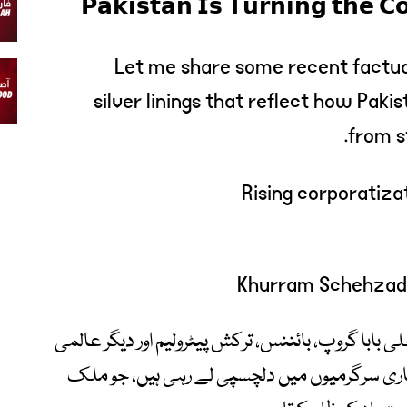
𝗣𝗮𝗸𝗶𝘀𝘁𝗮𝗻 𝗜𝘀 𝗧𝘂𝗿𝗻𝗶𝗻𝗴 𝘁𝗵𝗲 𝗖
Let me share some recent factu
silver linings that reflect how Pakis
from s
Rising corporatiz
انہوں نے بتایا کہ گوگل، بی وائی ڈی، آرامکو، علی باب
کمپنیاں پاکستان میں سرمایہ کاری اور کاروباری