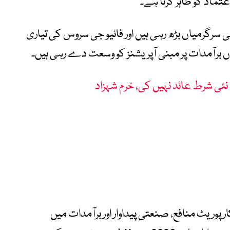
ماد کو ظاہر کرتا ہے۔
سرگرمیاں بڑھ رہی ہیں اور فائیو جی سروس کی تیاری
برآمدات پر مبنی آپریشنز کو وسعت دے رہی ہیں۔
ی نئی شرط عائد نہیں کی، خرم شہزاد
الی سال 2026 کے دوران کارپوریٹ منافع، صنعتی پیداوار اور برآمدات میں