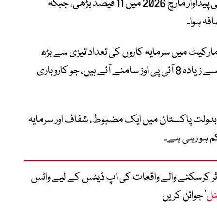
نمایاں اضافہ ریکارڈ کیا گیا۔ بڑی صنعتوں کی پیداوار مارچ 2026 میں 11 فیصد بڑھی، جبکہ
مارکیٹ میں سرمایہ کاروں کی تعداد تیزی سے بڑھ
رہی ہے اور رواں سال دو دہائیوں کے بعد سب سے زیادہ 8 آئی پی اوز سامنے آئے ہیں، جو کاروباری
بدولت پاکستان میں ایک مضبوط، شفاف اور سرمایہ
م ہو رہی ہے۔
متاثر کرسکنے والے واقعات کی اپ ڈیٹس کے لیے واٹس
نل
‘ جوائن کریں