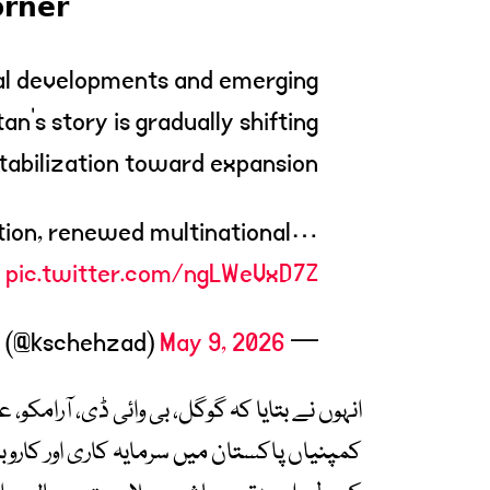
𝗿𝗻𝗲𝗿
al developments and emerging
tan’s story is gradually shifting
tabilization toward expansion.
ation, renewed multinational…
pic.twitter.com/ngLWeVxD7Z
May 9, 2026
— Khurram Schehzad (@kschehzad)
ا گروپ، بائننس، ترکش پیٹرولیم اور دیگر عالمی
 سرگرمیوں میں دلچسپی لے رہی ہیں، جو ملک