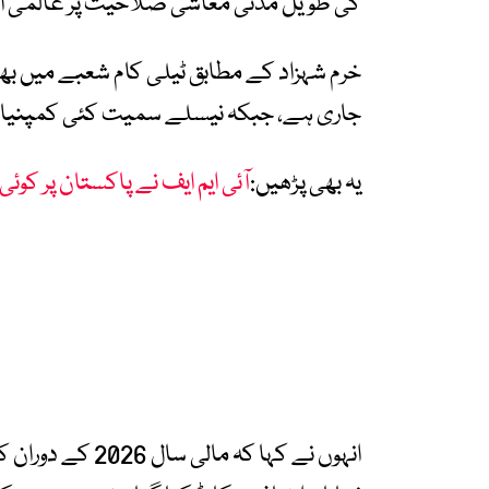
کی طویل مدتی معاشی صلاحیت پر عالمی اعت
خرم شہزاد کے مطابق ٹیلی کام شعبے میں بھی 
جاری ہے، جبکہ نیسلے سمیت کئی کمپنیاں 
یہ بھی پڑھیں:
آئی ایم ایف نے پاکستان پر کوئ
انہوں نے کہا کہ م