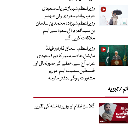
وزیراعظم شہباز شریف سعودی
عرب روانہ، سعودی ولی عہد و
وزیراعظم شہزادہ محمد بن سلمان
بن عبدالعزیز آل سعود سے اہم
ملاقات کریں گے
وزیراعظم، اسحاق ڈار اور فیلڈ
مارشل عاصم منیر کا دورۂ سعودی
عرب آج سے، خطے کی صورتحال اور
فلسطین سمیت اہم امور پر
مشاورت ہوگی، دفتر خارجہ
لم / تجزیہ
گلا سڑا نظام اور وزیر داخلہ کی تقریر