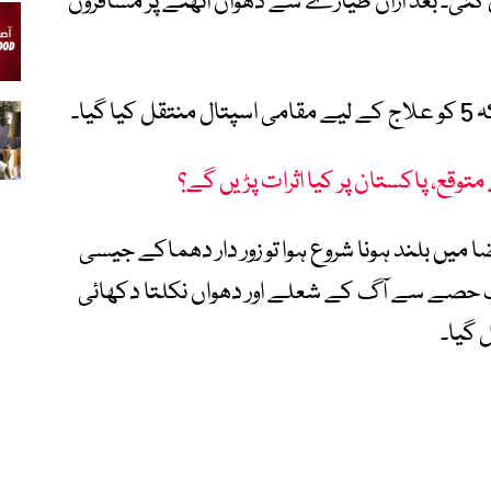
گئی۔ بعد ازاں طیارے سے دھواں اٹھنے پر مسافروں
وقع، پاکستان پر کیا اثرات پڑیں گے؟
یں بلند ہونا شروع ہوا تو زور دار دھماکے جیسی
 حصے سے آگ کے شعلے اور دھواں نکلتا دکھائی
 گیا۔