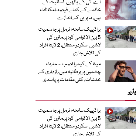
اے آئی کے ہاتھوں انسانیت کے
خاتمے کے کتنے فیصد امکانات
ہیں، ماہرین کے اندازے
براڈ پیک سانحہ: نرمل پرجا سمیت
5 بین الاقوامی کوہ پیماؤں کی
لاشیں اسکردو منتقل، 2 لاپتا افراد
کی تلاش جاری
میٹا کے کیمرا نصب اسمارٹ
چشموں پر برطانیہ میں رازداری کے
خدشات، کئی مقامات پر پابندی
ڈیو
براڈ پیک سانحہ: نرمل پرجا سمیت
5 بین الاقوامی کوہ پیماؤں کی
لاشیں اسکردو منتقل، 2 لاپتا افراد
کی تلاش جاری