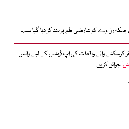
جبکہ رن وے کو عارضی طور پر بند کر دیا گیا ہے۔
متاثر کرسکنے والے واقعات کی اپ ڈیٹس کے لیے واٹس
نل
‘ جوائن کریں