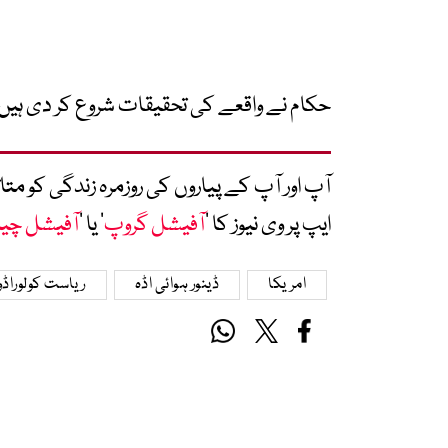
حکام نے واقعے کی تحقیقات شروع کر دی ہیں 
آپ اور آپ کے پیاروں کی روزمرہ زندگی کو 
ایپ پر وی نیوز کا ’
آفیشل گروپ
‘ یا ’
آفیشل چی
امریکا
ڈینور ہوائی اڈہ
ریاست کولوراڈو