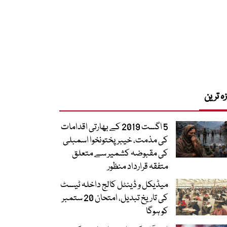
زہ ترین
5 اگست 2019 کے بھارتی اقدامات
کی مذمت، خیبرپختونخوا اسمبلی
کی مقبوضہ کشمیر سے متعلق
متفقہ قرارداد منظور
میڈیکل و ڈینٹل کالج داخلہ ٹیسٹ
کی تاریخ تبدیل، امتحان 20 ستمبر
کو ہوگا