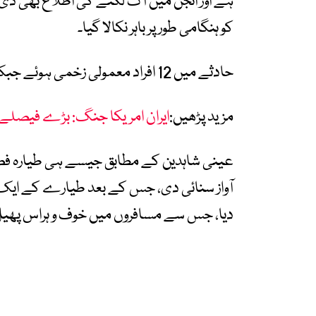
ہے اور انجن میں آگ لگنے کی اطلاع بھی دی 
کو ہنگامی طور پر باہر نکالا گیا۔
حادثے میں 12 افراد معمولی زخمی ہوئے جبکہ 5 کو علاج کے لیے مقامی اسپتال منتقل کیا گیا۔
مزید پڑھیں:
ایران امریکا جنگ: بڑے فیصلے مت
عینی شاہدین کے مطابق جیسے ہی طیارہ فضا م
آواز سنائی دی، جس کے بعد طیارے کے ایک
دیا، جس سے مسافروں میں خوف و ہراس پھیل