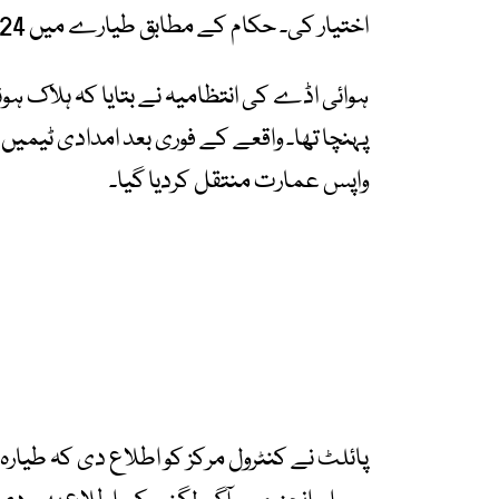
اختیار کی۔ حکام کے مطابق طیارے میں 224 مسافر اور عملے کے 7 ارکان سوار تھے۔
ہوائی اڈے کی انتظامیہ نے بتایا کہ ہلاک 
پہنچا تھا۔ واقعے کے فوری بعد امدادی ٹیمیں
واپس عمارت منتقل کردیا گیا۔
پائلٹ نے کنٹرول مرکز کو اطلاع دی کہ طیار