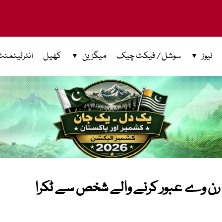
نیوز
سوشل / فیکٹ چیک
میگزین
کھیل
انٹرٹینمنٹ
ہ رن وے عبور کرنے والے شخص سے ٹکرا