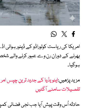
امریکا کی ریاست کولوراڈو کے ڈینور ہوائی ا
بھرنے کے دوران رن وے عبور کرنے والے شخص
ہوگیا۔
مزید پڑھیں:
اینویڈیا کے جدید ترین چپس ام
تفصیلات سامنے آگئیں
حادثہ اُس وقت پیش آیا جب نجی فضائی کم