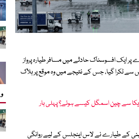
ڈے پر ایک افسوسناک حادثے میں مسافر طیارہ پرواز
 سے ٹکرا گیا، جس کے نتیجے میں وہ موقع پر ہلاک
وی
ریکا سے چین اسمگل کیسے ہوئے؟ پہلی بار
پنی کے طیارے نے لاس اینجلس کے لیے روانگی