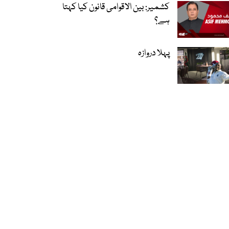
کشمیر: بین الاقوامی قانون کیا کہتا
ہے؟
پہلا دروازہ