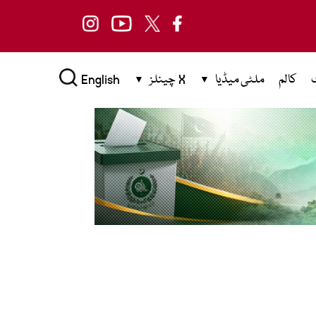
کالم
ملٹی میڈیا
X چینلز
English