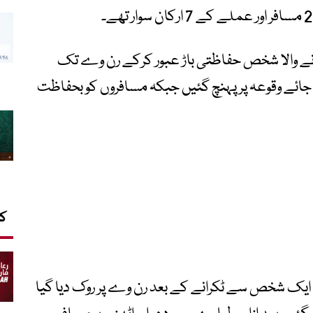
ہونے والا شخص حفاظتی باڑ عبور کرکے رن وے تک
 جائے وقوعہ پر پہنچ گئیں جبکہ مسافروں کو بحفاظت
کا
ہ ایک شخص سے ٹکرانے کے بعد رن وے پر روک دیا گیا