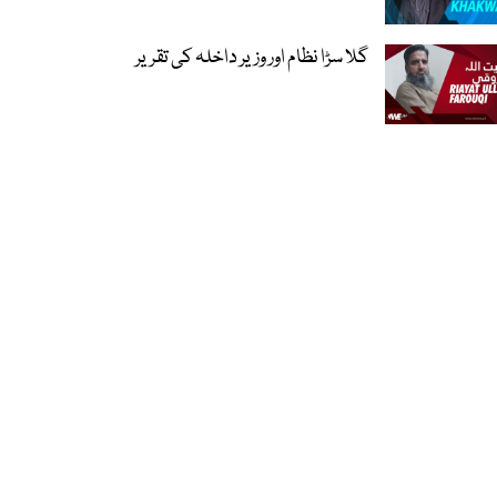
گلا سڑا نظام اور وزیر داخلہ کی تقریر