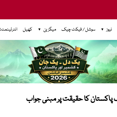
نیوز
سوشل / فیکٹ چیک
میگزین
کھیل
انٹرٹینمنٹ
اف پاکستان کا حقیقت پر مبنی جواب