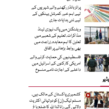
پرائز بانڈز رکھنے والے شہریوں کے
لیے اہم خبر، کمرشل بینکوں کے
لیے نئی ہدایات جاری
ویلنگٹن میں پاک نیوزی لینڈ
مذاکرات، تعلیم کے شعبے میں
تعاون کا اہم معاہدہ، زراعت میں
بھی روابط بڑھانے پر اتفاق
فلسطینیوں کی حمایت کرنے والے
امریکی کارکنوں کے اسرائیل میں
داخلے کے اجازت نامے منسوخ
ڈیو
کشمیری پاکستان کے مالک ہیں،
مسلم لیگ (ن) کو دو تہائی اکثریت
دلائیں گے، رانا ثنا اللہ کا ضلع باغ