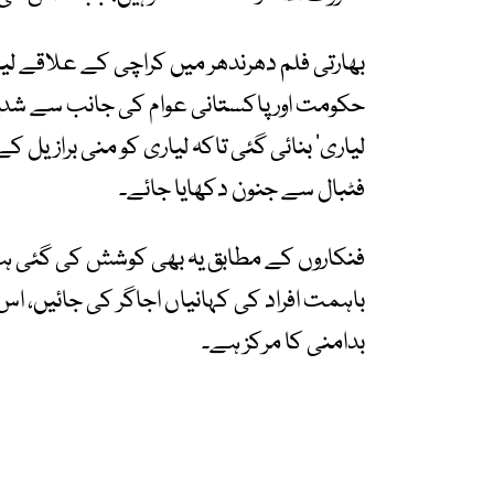
بھارتی فلم دھرندھر میں کراچی کے علاقے لیا
حکومت اور پاکستانی عوام کی جانب سے شدید
لیاری‘ بنائی گئی تاکہ لیاری کو منی برازیل کے 
فٹبال سے جنون دکھایا جائے۔
فنکاروں کے مطابق یہ بھی کوشش کی گئی ہے
باہمت افراد کی کہانیاں اجاگر کی جائیں، اس ت
بدامنی کا مرکز ہے۔