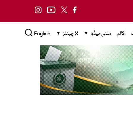
کالم
ملٹی میڈیا
X چینلز
English