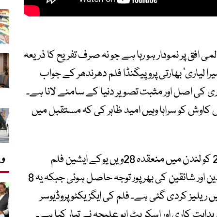
 افق پر نمودار ہو رہا ہے جو نہ صرف تفریح کا ذریعہ
ا لیاری‘ بھارتی پروپیگنڈا فلم دھرندھر کے جواب
 کی اصل اور مثبت تصویر دنیا کے سامنے لانا ہے۔
س کاوش کو سراہا وہیں امید ظاہر کی کہ مستقبل میں
فلم میرا لیاری کا عالمی پریمیئر 2 مئی 2026 کو لندن میں منعقدہ 28ویں یوکے ایشین فلم
وی
فیسٹیول میں کیا گیا، جہاں اسے عالمی ناقدین اور شائقین کی بھرپور توجہ حاصل ہوئی جبکہ یہ 8
ں میں ریلیز کردی گئی ہے۔ فلم کی ایگزیکٹو پروڈیوسر
دایت کاری اور اسکرپٹ ابو علیحہ نے تیار کیا ہے۔