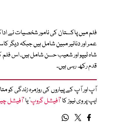
فلم میں پاکستان کی نامور شخصیات نے اداکا
عمر اور دنانیر مبین شامل ہیں جبکہ دیگر کا
شاہ ٹیپو اور شعیب حسن شامل ہیں، اس فلم 
قدم رکھ رہی ہیں۔
آپ اور آپ کے پیاروں کی روزمرہ زندگی کو 
ایپ پر وی نیوز کا ’
آفیشل گروپ
‘ یا ’
آفیشل چی