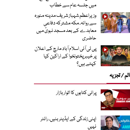
میں جلسہ عام سے خطاب
وزیراعظم شہباز شریف مدینہ منورہ
سے روانہ، مکہ مشترکہ دفاعی
معاہدے کے بعد مسجد نبویؐ میں
حاضری
پی ٹی آئی اسلام آباد مارچ کے اعلان
پر خیبر پختونخوا کے اراکین کیا
کہتے ہیں؟
لم / تجزیہ
پرانی کتابوں کا اتوار بازار
اپنی زندگی کے ایڈیٹر بنیں، رائٹر
نہیں