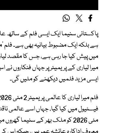
پاکستانی سنیما ایک ایسی فلم کے ساتھ عالمی
ہے بلکہ ایک مضبوط بیانیہ بھی ہے۔ فلم ’میر
میں پیش کیا جا رہی ہے، جس کا مقصد لیاری
میرا لیاری کے پریمیئر پر جہاں فنکاروں نے ا
ایسی مزید فلمیں دیکھنے کو ملیں گی۔
مئی 2026 کو ملک بھر کے سنیما گھرو
معروف اداکارہ عائشہ عمر ہیں، جبکہ اس کی ہ