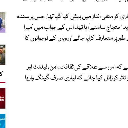
ری کو منفی انداز میں پیش کیا گیا تھا، جس پر سندھ
 احتجاج سامنے آیا تھا۔ اس کے جواب میں ’میرا
طور پر متعارف کرایا جائے اور وہاں کے نوجوانوں کا
 کہ اس سے علاقے کی ثقافت، امن، ٹیلنٹ اور
کا
اثر کو زائل کیا جائے کہ لیاری صرف گینگ وار یا