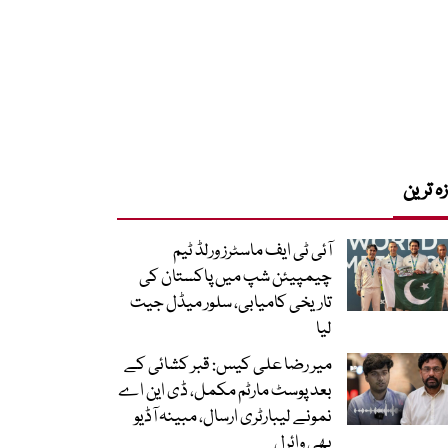
زہ ترین
آئی ٹی ایف ماسٹرز ورلڈ ٹیم
چیمپیئن شپ میں پاکستان کی
تاریخی کامیابی، سلور میڈل جیت
لیا
میر رضا علی کیس: قبر کشائی کے
بعد پوسٹ مارٹم مکمل، ڈی این اے
نمونے لیبارٹری ارسال، مبینہ آڈیو
بھی وائرل