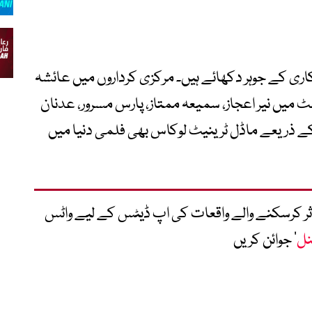
ری کے جوہر دکھائے ہیں۔ مرکزی کرداروں میں عائشہ
سٹ میں نیر اعجاز، سمیعہ ممتاز، پارس مسرور، عدنان
کے ذریعے ماڈل ٹرینیٹ لوکاس بھی فلمی دنیا میں
متاثر کرسکنے والے واقعات کی اپ ڈیٹس کے لیے واٹس
نل
‘ جوائن کریں