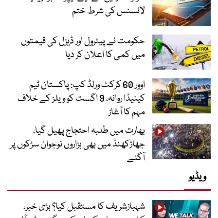
لائسنس کی شرط ختم
حکومت نے پیٹرول اور ڈیزل کی قیمتوں
میں کمی کا اعلان کر دیا
اوور 60 کرکٹ ورلڈ کپ: پاکستان ٹیم
کینیڈا روانہ، 9 اگست کو ویلز کے خلاف
مہم کا آغاز
بھارت میں طلبہ احتجاج پھیل گیا،
جھاڑکھنڈ میں بھی ہزاروں نوجوان سڑکوں پر
آگئے
ویڈیو
شہبازشریف کا مستقبل کیا؟ بڑی خبر،