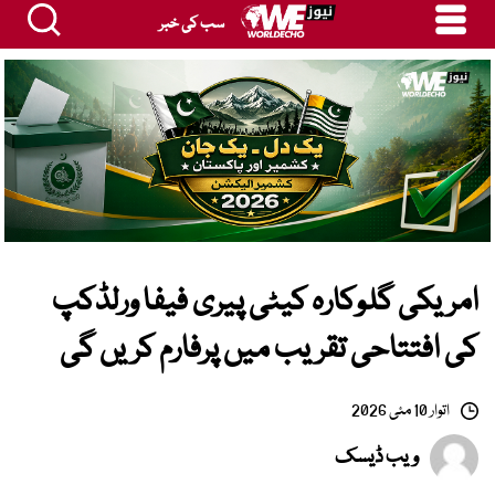
سب کی خبر
امریکی گلوکارہ کیٹی پیری فیفا ورلڈکپ
کی افتتاحی تقریب میں پرفارم کریں گی
اتوار 10 مئی 2026
ویب ڈیسک