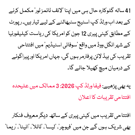
41 سالہ گلوکارہ حال ہی میں اپنا ‘لائف ٹائمز ٹور’ مکمل کرنے
کے بعد اب ورلڈ کپ اسٹیج سنبھالنے کے لیے تیار ہیں۔ رپورٹ
کے مطابق کیٹی پیری 12 جون کو امریکا کی ریاست کیلیفورنیا
کے شہر انگل ووڈ میں واقع ‘سوفائی اسٹیڈیم’ میں افتتاحی
تقریب کی ہیڈ لائن پرفارمر ہوں گی، جہاں امریکا اور پیراگوئے
کے درمیان میچ کھیلا جائے گا۔
یہ بھی پڑھیے:
فیفا ورلڈ کپ 2026: 3 ممالک میں علیحدہ
افتتاحی تقریبات کا اعلان
افتتاحی تقریب میں کیٹی پیری کے ساتھ دیگر معروف فنکار
بھی شریک ہوں گے جن میں ‘فیوچر’، ‘لیسا’، ‘ٹائلا’، ‘انیٹا’، ‘ریما’