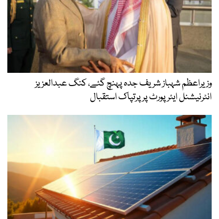
وزیراعظم شہباز شریف جدہ پہنچ گئے، کنگ عبدالعزیز
انٹرنیشنل ایئر پورٹ پر پرتپاک استقبال