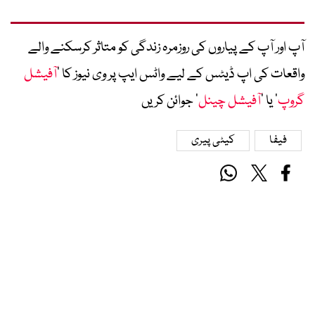
آپ اور آپ کے پیاروں کی روزمرہ زندگی کو متاثر کرسکنے والے
واقعات کی اپ ڈیٹس کے لیے واٹس ایپ پر وی نیوز کا ’
آفیشل
گروپ
‘ یا ’
آفیشل چینل
‘ جوائن کریں
فیفا
کیٹی پیری