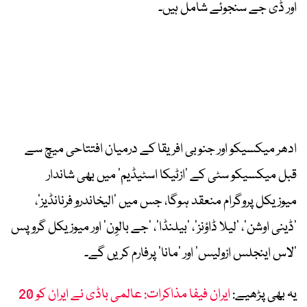
اور ڈی جے سنجوئے شامل ہیں۔
ادھر میکسیکو اور جنوبی افریقا کے درمیان افتتاحی میچ سے
قبل میکسیکو سٹی کے ‘ازٹیکا اسٹیڈیم’ میں بھی شاندار
میوزیکل پروگرام منعقد ہوگا، جس میں ‘الیخاندرو فرنانڈیز’،
‘ڈینی اوشن’، ‘لیلا ڈاؤنز’، ‘بیلنڈا’، ‘جے بالوِن’ اور میوزیکل گروپس
‘لاس اینجلس ازولیس’ اور ‘مانا’ پرفارم کریں گے۔
یہ بھی پڑھیے:
ایران فیفا مذاکرات: عالمی باڈی نے ایران کو 20