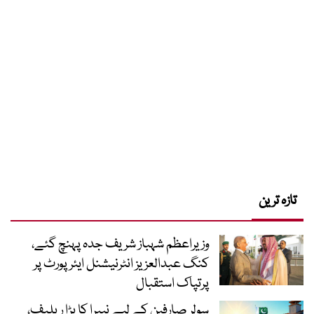
تازہ ترین
وزیراعظم شہباز شریف جدہ پہنچ گئے،
کنگ عبدالعزیز انٹرنیشنل ایئر پورٹ پر
پرتپاک استقبال
سولر صارفین کے لیے نیپرا کا بڑا ریلیف،