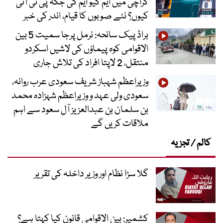
کراچی میں ایم کیو ایم کی جگہ پی ٹی آئی
کیوں؟ نئے صوبوں کا قیام، اندر کی خبر
براڈ پیک سانحہ: نرمل پرجا سمیت 5 بین
الاقوامی کوہ پیماؤں کی لاشیں اسکردو
منتقل، 2 لاپتا افراد کی تلاش جاری
وزیراعظم شہباز شریف سعودی عرب روانہ،
سعودی ولی عہد و وزیراعظم شہزادہ محمد
بن سلمان بن عبدالعزیز آل سعود سے اہم
ملاقات کریں گے
کالم / تجزیہ
گلا سڑا نظام اور وزیر داخلہ کی تقریر
کشمیر: بین الاقوامی قانون کیا کہتا ہے؟