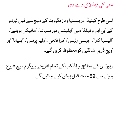
مئی کی ڈیڈ لائن دے دی
اسی طرح کینیڈا اور بوسنیا و ہرزیگووینا کے میچ سے قبل ٹورنٹو
کے ‘بی ایم او فیلڈ’ میں ‘ایلینس موریسیٹ’، ‘مائیکل بوبلے’،
‘الیسیا کارا’، ‘جیسی رئیس’، ‘نورا فتحی’، ‘ولیم پرنس’، ‘ایلیانا’ اور
‘ویج ڈریم’ شائقین کو محظوظ کریں گے۔
رپورٹس کے مطابق ورلڈ کپ کے تمام تفریحی پروگرام میچ شروع
ہونے سے 90 منٹ قبل پیش کیے جائیں گے۔