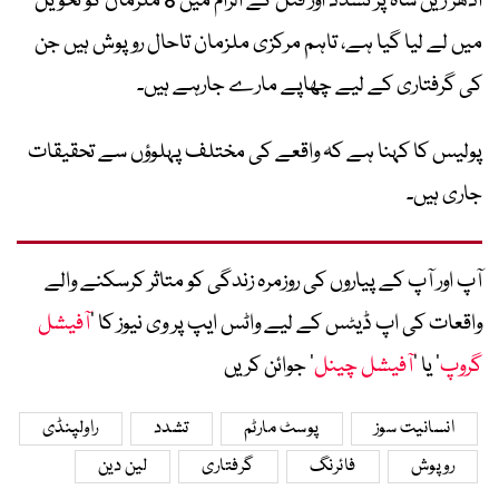
ادھر زین شاہ پر تشدد اور قتل کے الزام میں 8 ملزمان کو تحویل
میں لے لیا گیا ہے، تاہم مرکزی ملزمان تاحال روپوش ہیں جن
کی گرفتاری کے لیے چھاپے مارے جارہے ہیں۔
پولیس کا کہنا ہے کہ واقعے کی مختلف پہلوؤں سے تحقیقات
جاری ہیں۔
آپ اور آپ کے پیاروں کی روزمرہ زندگی کو متاثر کرسکنے والے
واقعات کی اپ ڈیٹس کے لیے واٹس ایپ پر وی نیوز کا ’
آفیشل
گروپ
‘ یا ’
آفیشل چینل
‘ جوائن کریں
انسانیت سوز
پوسٹ مارٹم
تشدد
راولپنڈی
روپوش
فائرنگ
گرفتاری
لین دین