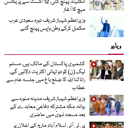
انگلینڈ پہنچ گئی، 12 اگست سے پریکٹس
میچ کا آغاز
وزیراعظم شہباز شریف دورہ سعودی عرب
مکمل کرکے وطن واپس پہنچ گئے
ویڈیو
کشمیری پاکستان کے مالک ہیں، مسلم
لیگ (ن) کو دو تہائی اکثریت دلائیں گے،
رانا ثنا اللہ کا ضلع باغ میں جلسہ عام سے
خطاب
وزیراعظم شہباز شریف مدینہ منورہ سے
روانہ، مکہ مشترکہ دفاعی معاہدے کے
بعد مسجد نبویؐ میں حاضری
پی ٹی آئی اسلام آباد مارچ کے اعلان پر