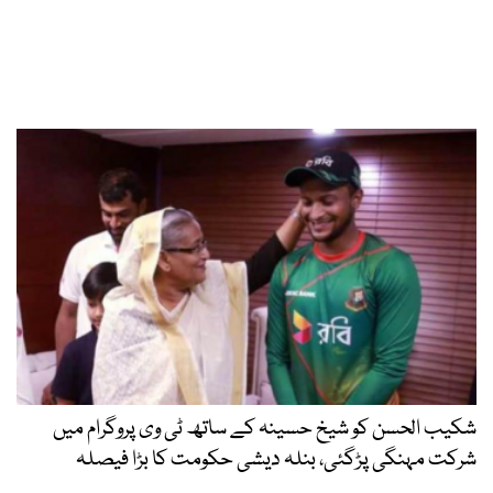
شکیب الحسن کو شیخ حسینہ کے ساتھ ٹی وی پروگرام میں
شرکت مہنگی پڑگئی، بنلہ دیشی حکومت کا بڑا فیصلہ