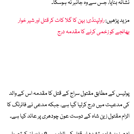
نشانہ بنایا، جس سے وہ جانبر نہ ہوسکا۔
مزید پڑھیں:
راولپنڈی: بہن کا گلا کاٹ کر قتل اور شیر خوار
بھانجے کو زخمی کرنے کا مقدمہ درج
پولیس کے مطابق مقتول سراج کے قتل کا مقدمہ اس کے والد
کی مدعیت میں درج کرلیا گیا ہے، جبکہ مدعی نے فائرنگ کا
الزام مقتول زین شاہ کے دوست عون چودھری پر عائد کیا ہے۔