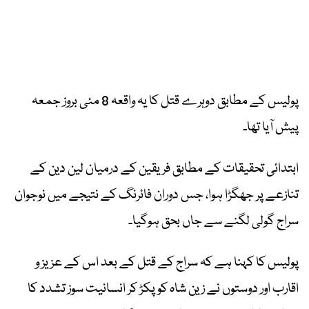
پولیس کے مطابق دوہرے قتل کا یہ واقعہ 8 مئی بروز جمعہ
پیش آیا تھا۔
ابتدائی تحقیقات کے مطابق فریقین کے درمیان لین دین کے
تنازعے پر جھگڑا ہوا، جس دوران فائرنگ کے نتیجے میں نوجوان
سراج گولی لگنے سے جاں بحق ہوگیا۔
پولیس کا کہنا ہے کہ سراج کے قتل کے بعد اس کے عزیز و
اقارب اور دوستوں نے زین شاہ کو پکڑ کر انسانیت سوز تشدد کا