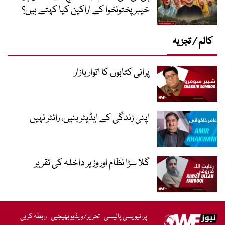
خیبر پختونخوا کے اراکین کیا کہتے ہیں؟
کالم / تجزیہ
پرانی کتابوں کا اتوار بازار
اپنی زندگی کے ایڈیٹر بنیں، رائٹر نہیں
گلا سڑا نظام اور وزیر داخلہ کی تقریر
پرائیویسی پالیسی
تحریر/ویڈیو بھیجیں
رابطہ کریں