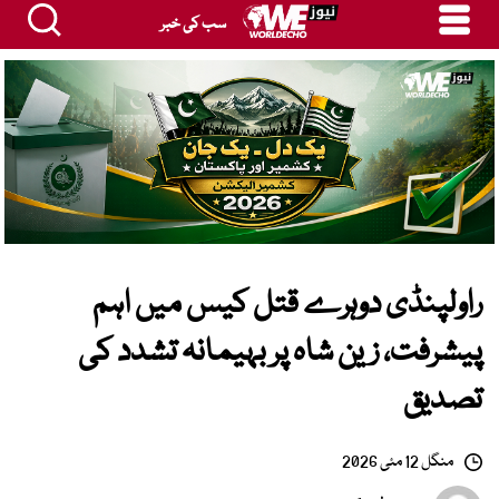
سب کی خبر
راولپنڈی دوہرے قتل کیس میں اہم
پیشرفت، زین شاہ پر بہیمانہ تشدد کی
تصدیق
منگل 12 مئی 2026