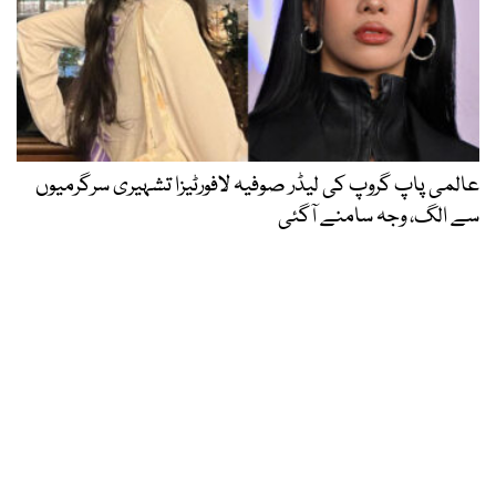
عالمی پاپ گروپ کی لیڈر صوفیہ لافورٹیزا تشہیری سرگرمیوں
سے الگ، وجہ سامنے آگئی