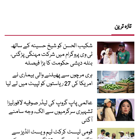
تازہ ترین
شکیب الحسن کو شیخ حسینہ کے ساتھ
ٹی وی پروگرام میں شرکت مہنگی پڑگئی،
بنلہ دیشی حکومت کا بڑا فیصلہ
ہری مرچوں سے پھیلنے والی بیماری نے
امریکا کی 27 ریاستوں کو لپیٹ میں لے لیا
عالمی پاپ گروپ کی لیڈر صوفیہ لافورٹیزا
تشہیری سرگرمیوں سے الگ، وجہ سامنے
آگئی
قومی ٹیسٹ کرکٹ ٹیم ویسٹ انڈیز سے