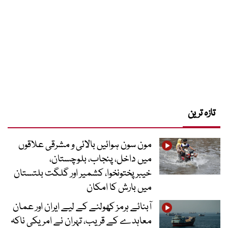
تازہ ترین
مون سون ہوائیں بالائی و مشرقی علاقوں
میں داخل، پنجاب، بلوچستان،
خیبرپختونخوا، کشمیر اور گلگت بلتستان
میں بارش کا امکان
آبنائے ہرمز کھولنے کے لیے ایران اور عمان
معاہدے کے قریب، تہران نے امریکی ناکہ