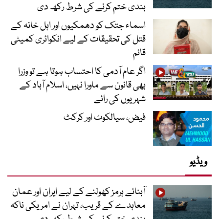
بندی ختم کرنے کی شرط رکھ دی
اسماء جتک کو دھمکیوں اور اہل خانہ کے
قتل کی تحقیقات کے لیے انکوائری کمیٹی
قائم
اگر عام آدمی کا احتساب ہوتا ہے تو وزرا
بھی قانون سے ماورا نہیں، اسلام آباد کے
شہریوں کی رائے
فیض، سیالکوٹ اور کرکٹ
ویڈیو
آبنائے ہرمز کھولنے کے لیے ایران اور عمان
معاہدے کے قریب، تہران نے امریکی ناکہ