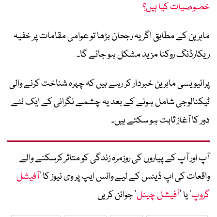
خصوصیات کیا ہیں؟
ماہرین کے مطابق اگر یہ رجحان بڑھا تو عوامی مقامات پر خفیہ
ریکارڈنگ روکنا مزید مشکل ہو جائے گا۔
پرائیویسی ماہرین خبردار کر رہے ہیں کہ چہرہ شناخت کرنے والی
ٹیکنالوجی شامل ہونے کے بعد یہ چشمے نگرانی کے ایک نئے
دور کا آغاز ثابت ہو سکتے ہیں۔
آپ اور آپ کے پیاروں کی روزمرہ زندگی کو متاثر کرسکنے والے
واقعات کی اپ ڈیٹس کے لیے واٹس ایپ پر وی نیوز کا ’
آفیشل
گروپ
‘ یا ’
آفیشل چینل
‘ جوائن کریں