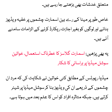
متعلق خدشات بھی بڑھتے جا رہے ہیں۔
خاص طور پر میٹا کے رے بین اسمارٹ چشموں پر خفیہ ویڈیوز
بنانے اور لوگوں کو بغیر اجازت ریکارڈ کرنے کے الزامات سامنے
آئے ہیں۔
یہ بھی پڑھیں:
اسمارٹ گلاسز کا خطرناک استعمال، خواتین
سوشل میڈیا پر ہراسانی کا شکار
میڈیا رپورٹس کے مطابق کئی خواتین نے شکایت کی کہ مرد ان
چشموں کے ذریعے ان کی ویڈیوز بنا کر سوشل میڈیا پر شیئر
کرتے ہیں، جبکہ متاثرہ افراد کو اس کا علم بعد میں ہوتا ہے۔