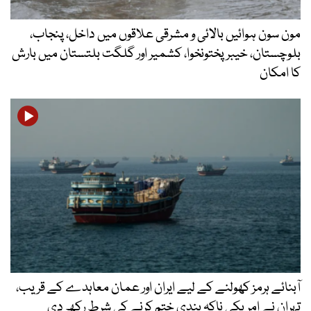
مون سون ہوائیں بالائی و مشرقی علاقوں میں داخل، پنجاب،
بلوچستان، خیبرپختونخوا، کشمیر اور گلگت بلتستان میں بارش
کا امکان
آبنائے ہرمز کھولنے کے لیے ایران اور عمان معاہدے کے قریب،
تہران نے امریکی ناکہ بندی ختم کرنے کی شرط رکھ دی