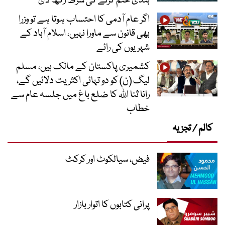
بندی ختم کرنے کی شرط رکھ دی
اگر عام آدمی کا احتساب ہوتا ہے تو وزرا
بھی قانون سے ماورا نہیں، اسلام آباد کے
شہریوں کی رائے
کشمیری پاکستان کے مالک ہیں، مسلم
لیگ (ن) کو دو تہائی اکثریت دلائیں گے،
رانا ثنا اللہ کا ضلع باغ میں جلسہ عام سے
خطاب
کالم / تجزیہ
فیض، سیالکوٹ اور کرکٹ
پرانی کتابوں کا اتوار بازار