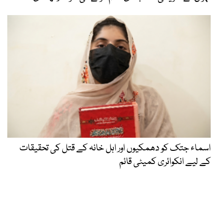
اسماء جتک کو دھمکیوں اور اہل خانہ کے قتل کی تحقیقات
کے لیے انکوائری کمیٹی قائم