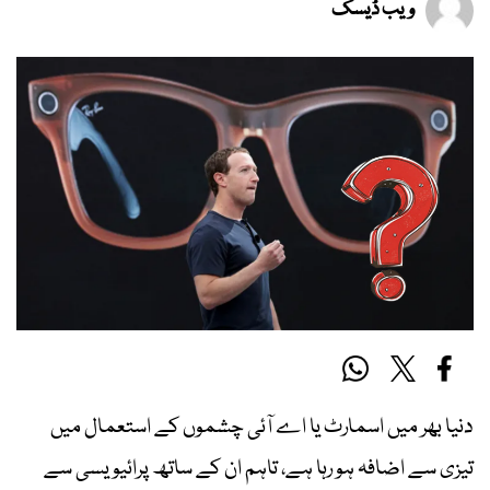
ویب ڈیسک
دنیا بھر میں اسمارٹ یا اے آئی چشموں کے استعمال میں
تیزی سے اضافہ ہو رہا ہے، تاہم ان کے ساتھ پرائیویسی سے