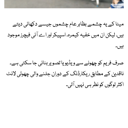
میٹا کے یہ چشمے بظاہر عام چشموں جیسے دکھائی دیتے
ہیں، لیکن ان میں خفیہ کیمرہ، اسپیکر اور اے آئی فیچرز موجود
ہیں۔
صرف فریم کو چھونے سے ویڈیو یا تصویر بنائی جا سکتی ہے۔
ناقدین کے مطابق ریکارڈنگ کے دوران جلنے والی چھوٹی لائٹ
اکثر لوگوں کو نظر ہی نہیں آتی۔