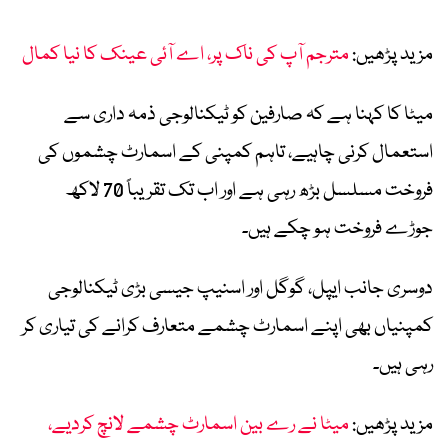
مزید پڑھیں:
مترجم آپ کی ناک پر، اے آئی عینک کا نیا کمال
میٹا کا کہنا ہے کہ صارفین کو ٹیکنالوجی ذمہ داری سے
استعمال کرنی چاہیے، تاہم کمپنی کے اسمارٹ چشموں کی
فروخت مسلسل بڑھ رہی ہے اور اب تک تقریباً 70 لاکھ
جوڑے فروخت ہو چکے ہیں۔
دوسری جانب ایپل، گوگل اور اسنیپ جیسی بڑی ٹیکنالوجی
کمپنیاں بھی اپنے اسمارٹ چشمے متعارف کرانے کی تیاری کر
رہی ہیں۔
مزید پڑھیں:
میٹا نے رے بین اسمارٹ چشمے لانچ کردیے،