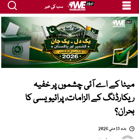
سب کی خبر
میٹا کے اے آئی چشموں پر خفیہ
ریکارڈنگ کے الزامات، پرائیویسی کا
بحران؟
بدھ 13 مئی 2026