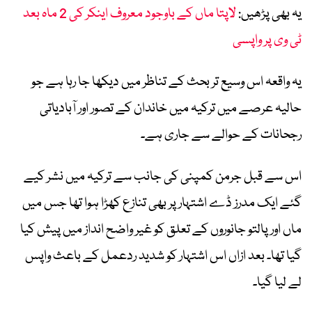
یہ بھی پڑھیں:
لاپتا ماں کے باوجود معروف اینکر کی 2 ماہ بعد
ٹی وی پر واپسی
یہ واقعہ اس وسیع تر بحث کے تناظر میں دیکھا جا رہا ہے جو
حالیہ عرصے میں ترکیہ میں خاندان کے تصور اور آبادیاتی
رجحانات کے حوالے سے جاری ہے۔
اس سے قبل جرمن کمپنی کی جانب سے ترکیہ میں نشر کیے
گئے ایک مدرز ڈے اشتہار پر بھی تنازع کھڑا ہوا تھا جس میں
ماں اور پالتو جانوروں کے تعلق کو غیر واضح انداز میں پیش کیا
گیا تھا۔ بعد ازاں اس اشتہار کو شدید ردعمل کے باعث واپس
لے لیا گیا۔