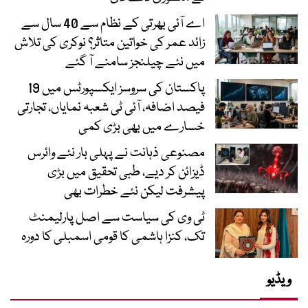
اے آئی بھرتی کے نظام سے 40 سال سے
زائد عمر کی خواتین متاثر؟ نوکری کی تلاش
میں نئے چیلنجز سامنے آ گئے
پاکستان کی سروسز ایکسپورٹس میں 19
فیصد اضافہ، آئی ٹی شعبہ نمایاں، تجارتی
خسارے میں بھی بڑی کمی
مصنوعی ذہانت نے پہلی بار نئے وائرس
ڈیزائن کر دیے، طبی تحقیق میں بڑی
پیشرفت لیکن نئے خطرات بھی
ٹی وی کی سیاست سے اصل پارلیمنٹ
تک، کنزا ہاشمی کا قومی اسمبلی کا دورہ
ویڈیو