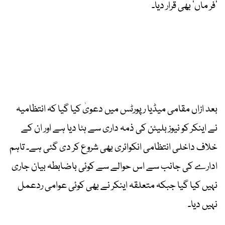
’فر ماں‘ بھی قرار دیا۔
بعد ازاں مقامی میڈیا رپورٹس میں دعویٰ کیا گیا کہ انتظامیہ
نے اینکر کو نیوز بلیٹن کی ذمہ داری سے ہٹا دیا ہے اور ان کے
خلاف داخلی انتظامی انکوائری بھی شروع کر دی گئی ہے۔ تاہم
ادارے کی جانب سے اس حوالے سے کوئی باضابطہ بیان جاری
نہیں کیا گیا جبکہ متعلقہ اینکر نے بھی کوئی عوامی ردعمل
نہیں دیا۔