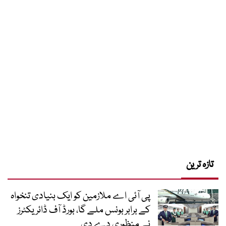
تازہ ترین
پی آئی اے ملازمین کو ایک بنیادی تنخواہ
کے برابر بونس ملے گا، بورڈ آف ڈائریکٹرز
نے منظوری دے دی