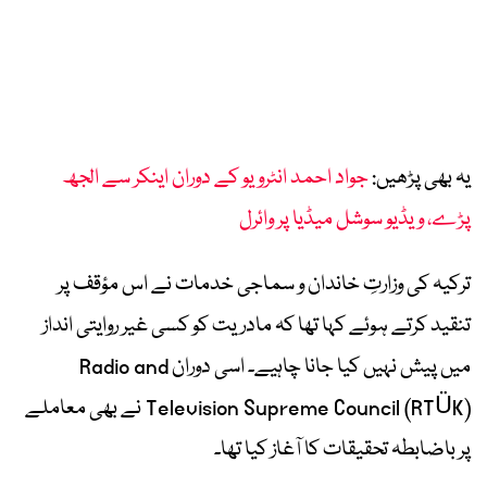
یہ بھی پڑھیں:
جواد احمد انٹرویو کے دوران اینکر سے الجھ
پڑے، ویڈیو سوشل میڈیا پر وائرل
ترکیہ کی وزارتِ خاندان و سماجی خدمات نے اس مؤقف پر
تنقید کرتے ہوئے کہا تھا کہ مادریت کو کسی غیر روایتی انداز
میں پیش نہیں کیا جانا چاہیے۔ اسی دوران Radio and
Television Supreme Council (RTÜK) نے بھی معاملے
پر باضابطہ تحقیقات کا آغاز کیا تھا۔