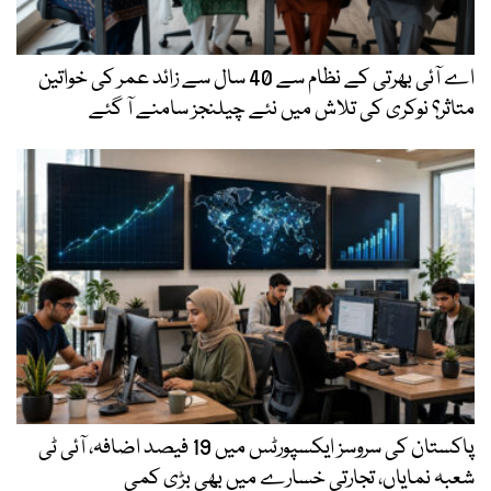
اے آئی بھرتی کے نظام سے 40 سال سے زائد عمر کی خواتین
متاثر؟ نوکری کی تلاش میں نئے چیلنجز سامنے آ گئے
پاکستان کی سروسز ایکسپورٹس میں 19 فیصد اضافہ، آئی ٹی
شعبہ نمایاں، تجارتی خسارے میں بھی بڑی کمی