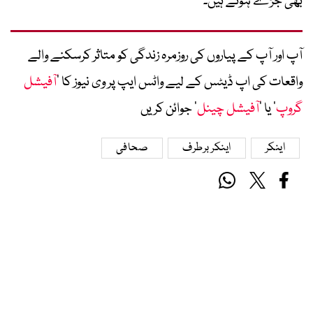
بھی جڑے ہوئے ہیں۔
آپ اور آپ کے پیاروں کی روزمرہ زندگی کو متاثر کرسکنے والے
واقعات کی اپ ڈیٹس کے لیے واٹس ایپ پر وی نیوز کا ’
آفیشل
گروپ
‘ یا ’
آفیشل چینل
‘ جوائن کریں
اینکر
اینکر برطرف
صحافی