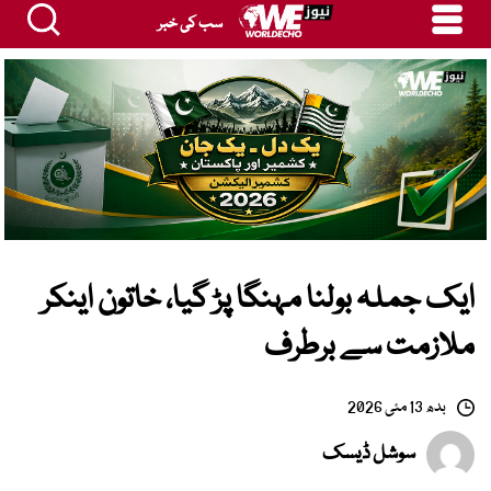
سب کی خبر
ایک جملہ بولنا مہنگا پڑ گیا، خاتون اینکر
ملازمت سے برطرف
بدھ 13 مئی 2026
سوشل ڈیسک