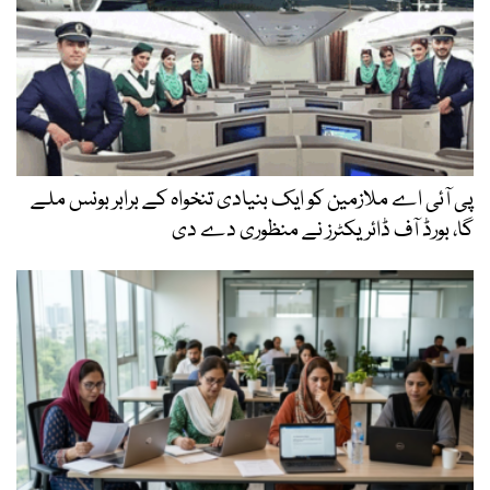
پی آئی اے ملازمین کو ایک بنیادی تنخواہ کے برابر بونس ملے
گا، بورڈ آف ڈائریکٹرز نے منظوری دے دی