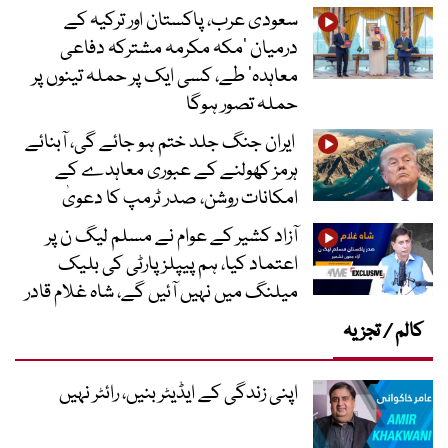
سعودی عرب، پاکستان اور ترکیہ کے
درمیان ’مکہ مکرمہ مشترکہ دفاعی
معاہدہ‘ طے، کسی ایک پر حملہ تینوں پر
حملہ تصور ہوگا
ایران جنگ جلد ختم ہو جائے گی، آبنائے
ہرمز کھولنے کے عبوری معاہدے کے
امکانات روشن، صدر ٹرمپ کا دعویٰ
آزاد کشیر کے عوام نے مسلم لیگ ن پر
اعتماد کیا، ہم پیپلز پارٹی کی بلیک
میلنگ میں نہیں آئیں گے، شاہ غلام قادر
کالم / تجزیہ
اپنی زندگی کے ایڈیٹر بنیں، رائٹر نہیں