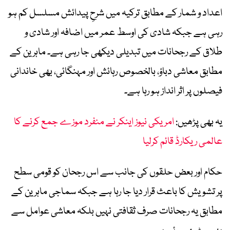
اعداد و شمار کے مطابق ترکیہ میں شرحِ پیدائش مسلسل کم ہو
رہی ہے جبکہ شادی کی اوسط عمر میں اضافہ اور شادی و
طلاق کے رجحانات میں تبدیلی دیکھی جا رہی ہے۔ ماہرین کے
مطابق معاشی دباؤ، بالخصوص رہائش اور مہنگائی، بھی خاندانی
فیصلوں پر اثر انداز ہو رہا ہے۔
یہ بھی پڑھیں:
امریکی نیوز اینکر نے منفرد موزے جمع کرنے کا
عالمی ریکارڈ قائم کرلیا
حکام اور بعض حلقوں کی جانب سے اس رجحان کو قومی سطح
پر تشویش کا باعث قرار دیا جا رہا ہے جبکہ سماجی ماہرین کے
مطابق یہ رجحانات صرف ثقافتی نہیں بلکہ معاشی عوامل سے