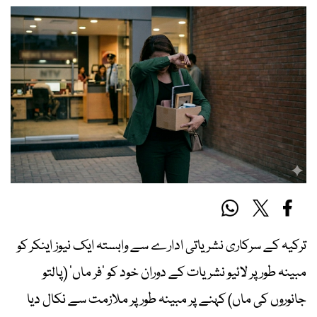
ترکیہ کے سرکاری نشریاتی ادارے سے وابستہ ایک نیوز اینکر کو
مبینہ طور پر لائیو نشریات کے دوران خود کو ’فر ماں‘ (پالتو
جانوروں کی ماں) کہنے پر مبینہ طور پر ملازمت سے نکال دیا