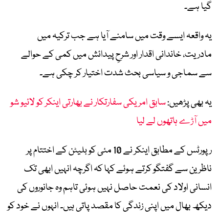
گیا ہے۔
یہ واقعہ ایسے وقت میں سامنے آیا ہے جب ترکیہ میں
مادریت، خاندانی اقدار اور شرحِ پیدائش میں کمی کے حوالے
سے سماجی و سیاسی بحث شدت اختیار کر چکی ہے۔
یہ بھی پڑھیں:
سابق امریکی سفارتکار نے بھارتی اینکر کو لائیو شو
میں آڑے ہاتھوں لے لیا
رپورٹس کے مطابق اینکر نے 10 مئی کو بلیٹن کے اختتام پر
ناظرین سے گفتگو کرتے ہوئے کہا کہ اگرچہ انہیں ابھی تک
انسانی اولاد کی نعمت حاصل نہیں ہوئی تاہم وہ جانوروں کی
دیکھ بھال میں اپنی زندگی کا مقصد پاتی ہیں۔ انہوں نے خود کو