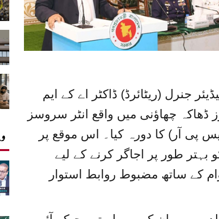
ئر جنرل (ریٹائرڈ) ڈاکٹر اے کے ایم
 ڈھاکہ چھاؤنی میں واقع انٹر سروسز
یس پی آر) کا دورہ کیا۔ اس موقع پر
وی
 بہتر طور پر اجاگر کرنے کے لیے
ام کے ساتھ مضبوط روابط استوار