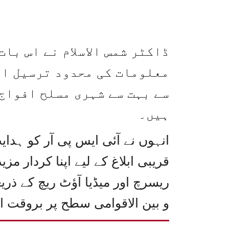
ڈاکٹر شمس الاسلام نے اس با
معلومات کی محدود ترسیل او
سے بہت سے شہری مسلح افواج
ہیں۔
انہوں نے آئی ایس پی آر کو ہدای
قریبی ابلاغ کے لیے اپنا کردار مزی
ریسرچ اور میڈیا آؤٹ ریچ کے ذری
و بین الاقوامی سطح پر بروقت ا