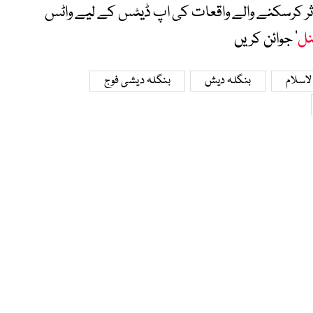
متاثر کرسکنے والے واقعات کی اپ ڈیٹس کے لیے واٹس
نل
‘ جوائن کریں
اسلام
بنگلہ دیش
بنگلہ دیشی فوج