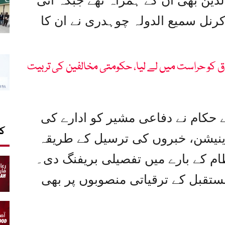
ین بھی ان کے ہمراہ تھے جبکہ آئی
 کرنل سمیع الدولہ چوہدری نے ان کا
 کو حراست میں لے لیا، حکومتی مخالفین کی تربیت
ے حکام نے دفاعی مشیر کو ادارے کی
کا
ڈینیشن، خبروں کی ترسیل کے طریقہ
ام کے بارے میں تفصیلی بریفنگ دی۔
مستقبل کے ترقیاتی منصوبوں پر بھی