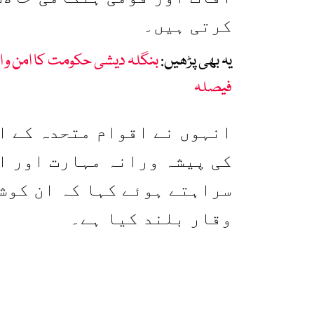
کرتی ہیں۔
یہ بھی پڑھیں:
بنگلہ دیشی حکومت کا امن و ام
فیصلہ
انہوں نے اقوام متحدہ کے ا
کی پیشہ ورانہ مہارت اور ا
سراہتے ہوئے کہا کہ ان کوش
وقار بلند کیا ہے۔