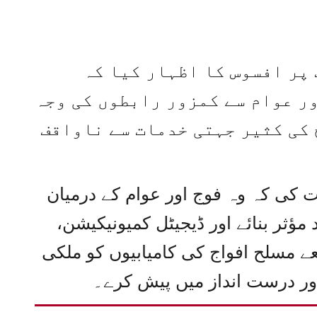
ت پر افسوس کا اظہار کیا کہ
ر عوام سے کمزور رابطوں کی وجہ
 کی کثیر جہتی خدمات سے ناواقف
ت کی کہ وہ فوج اور عوام کے درمیان
د مؤثر بنائے اور ڈیجیٹل کمیونیکیشن،
عے مسلح افواج کی کامیابیوں کو ملکی
ور درست انداز میں پیش کرے۔