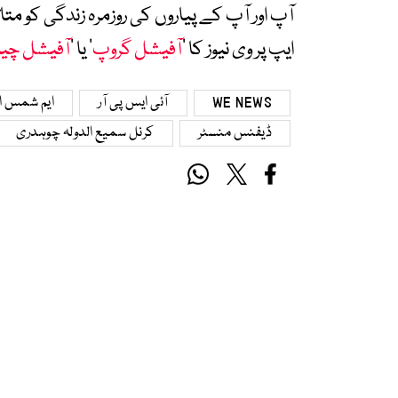
آپ اور آپ کے پیاروں کی روزمرہ زندگی کو 
ایپ پر وی نیوز کا ’
آفیشل گروپ
‘ یا ’
آفیشل چی
WE NEWS
آئی ایس پی آر
ایم شمس ال
ڈیفنس منسٹر
کرنل سمیع الدولہ چوہدری