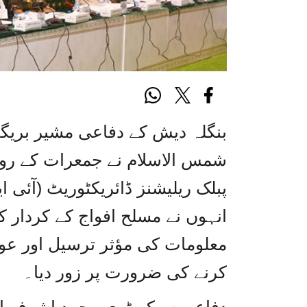
بنگلہ دیش کے دفاعی مشیر بریگیڈی
شمس الاسلام نے جمعرات کے روز
پبلک ریلیشنز ڈائریکٹوریٹ (آئی ا
انہوں نے مسلح افواج کے کردار کو
معلومات کی مؤثر ترسیل اور عو
کرنے کی ضرورت پر زور دیا۔