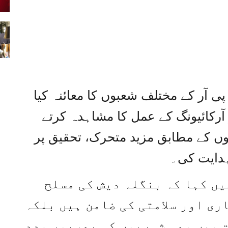
ی آر کے مختلف شعبوں کا معائنہ کیا
 آرکائیونگ کے عمل کا مشاہدہ کرتے
ضوں کے مطابق مزید متحرک، تحقیق پر
ہدایت کی۔
یں کہا کہ بنگلہ دیش کی مسلح
ری اور سلامتی کی ضامن ہیں بلکہ
ت میں بھی شہریوں کی بھرپور مدد