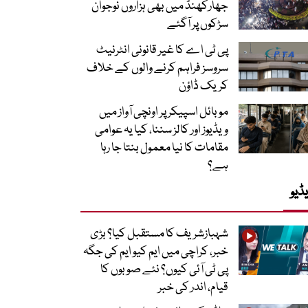
جھارکھنڈ میں بھی ہزاروں نوجوان
سڑکوں پر آگئے
پی ٹی اے کا غیر قانونی انٹرنیٹ
سروسز فراہم کرنے والوں کے خلاف
کریک ڈاؤن
موبائل اسپیکر پر اونچی آواز میں
ویڈیوز اور کالز سننا، کیا یہ عوامی
مقامات کا نیا معمول بنتا جا رہا
ہے؟
ڈیو
شہبازشریف کا مستقبل کیا؟ بڑی
خبر، کراچی میں ایم کیو ایم کی جگہ
پی ٹی آئی کیوں؟ نئے صوبوں کا
قیام، اندر کی خبر