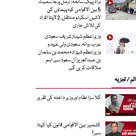
براڈ پیک سانحہ: نرمل پرجا سمیت
5 بین الاقوامی کوہ پیماؤں کی
لاشیں اسکردو منتقل، 2 لاپتا افراد
کی تلاش جاری
وزیراعظم شہباز شریف سعودی
عرب روانہ، سعودی ولی عہد و
وزیراعظم شہزادہ محمد بن سلمان
بن عبدالعزیز آل سعود سے اہم
ملاقات کریں گے
لم / تجزیہ
گلا سڑا نظام اور وزیر داخلہ کی تقریر
کشمیر: بین الاقوامی قانون کیا کہتا
ہے؟