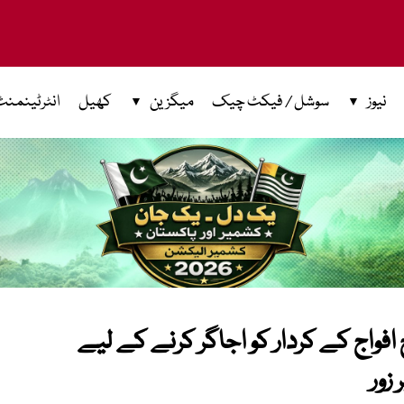
نیوز
سوشل / فیکٹ چیک
میگزین
کھیل
انٹرٹینمنٹ
واج کے کردار کو اجاگر کرنے کے لیے
زور