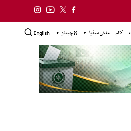
کالم
ملٹی میڈیا
X چینلز
English