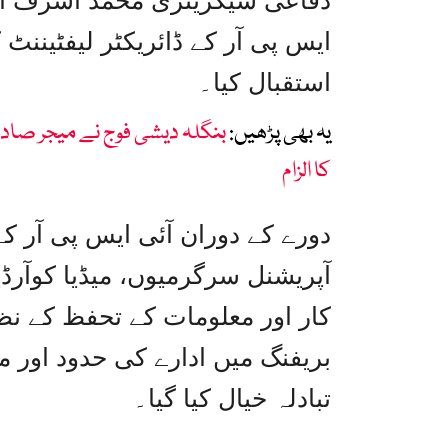
دفاعی سیکریٹری محمد اشرف الد
ایس پی آر کے ڈائریکٹر لیفٹیننٹ
استقبال کیا۔
یہ بھی پڑھیں:
بنگلہ دیشی فوج نے میجر صادق
کا الزام
دورے کے دوران آئی ایس پی آر ک
آپریشنل سرگرمیوں، میڈیا کوآر
کار اور معلومات کے تحفظ کے نظ
بریفنگ میں ادارے کی حدود اور 
تبادلہ خیال کیا گیا۔