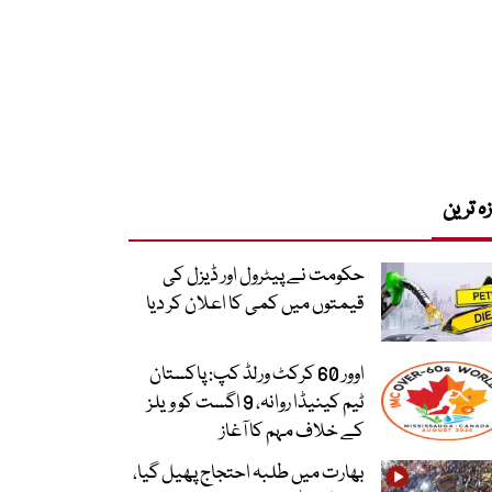
زہ ترین
حکومت نے پیٹرول اور ڈیزل کی
قیمتوں میں کمی کا اعلان کر دیا
اوور 60 کرکٹ ورلڈ کپ: پاکستان
ٹیم کینیڈا روانہ، 9 اگست کو ویلز
کے خلاف مہم کا آغاز
بھارت میں طلبہ احتجاج پھیل گیا،