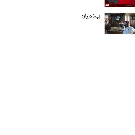
پہلا دروازہ