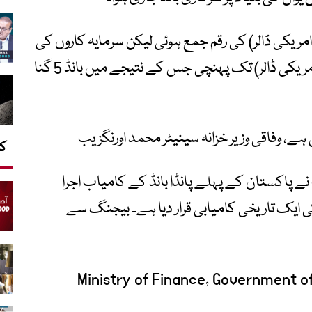
1 ارب آر ایم بی (تقریباً 250 ملین امریکی ڈالر) کی رقم جمع ہوئی لیکن سرمایہ کاروں کی
دلچسپی 8.8 ارب آر ایم بی (تقریباً 1.26 بلین امریکی ڈالر) تک پہنچی جس کے نتیجے میں بانڈ 5 گنا
ی ہے، وفاقی وزیر خزانہ سینیٹر محمد اورنگزیب
کا
 نے پاکستان کے پہلے پانڈا بانڈ کے کامیاب اجرا
ی ایک تاریخی کامیابی قرار دیا ہے۔ بیجنگ سے