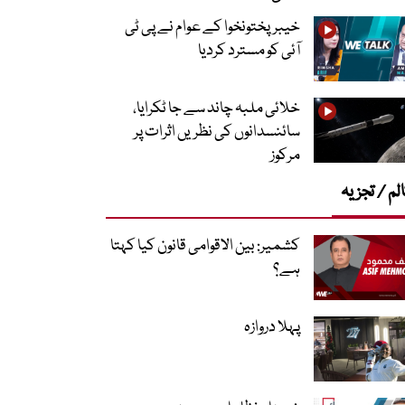
خیبرپختونخوا کے عوام نے پی ٹی
آئی کو مسترد کردیا
خلائی ملبہ چاند سے جا ٹکرایا،
سائنسدانوں کی نظریں اثرات پر
مرکوز
لم / تجزیہ
کشمیر: بین الاقوامی قانون کیا کہتا
ہے؟
پہلا دروازہ