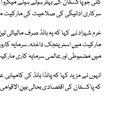
گئی جو پاکستان کے بہتر ہوتے ہوئے میکرو ا
سرکاری ادائیگی کی صلاحیت کی مارکیٹ می
خرم شہزاد نے کہا کہ یہ بانڈ صرف مالیاتی ل
مارکیٹ میں اسٹریٹجک داخلہ، سرمایہ کاروں 
میں مضبوطی اور عالمی سرمایہ کاری مارکیٹ
انہوں نے مزید کہا کہ پانڈا بانڈ کی کامیاب
کہ پاکستان کی اقتصادی بحالی بین الاقوامی