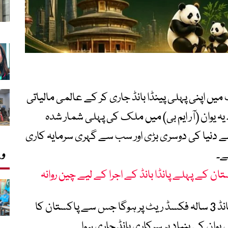
ں اپنی پہلی پینڈا بانڈ جاری کر کے عالمی مالیاتی
یوان (آر ایم بی) میں ملک کی پہلی شمار شدہ
ے دنیا کی دوسری بڑی اور سب سے گہری سرمایہ کاری
وی
ے۔
تان کے پہلے پانڈا بانڈ کے اجرا کے لیے چین روانہ
وزیر خزانہ کے مشیر خرم شہزاد کے مطابق یہ بانڈ 3 سالہ فکسڈ ریٹ پر ہوگا جس سے پاکستان کا
وان کی بنیاد پر سرکاری بانڈ جاری ہوا۔