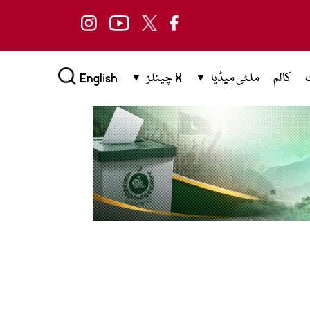
کالم
ملٹی میڈیا
X چینلز
English