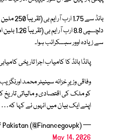
بانڈ سے .75
سے زیادہ اوور سبسکرائب ہوا۔
پانڈا بانڈ کا کامیاب اجرا تاریخی کامیاب
وفاقی وزیرِ خزانہ سینیٹر محمد اورنگزیب
کو ملک کی اقتصادی و مالیاتی تاریخ ک
اپنے ایک بیان میں انہوں نے کہا کہ…
— Ministry of Finance, Government of Pakistan (@Financegovpk)
May 14, 2026