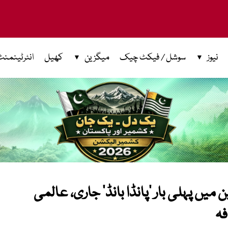
نیوز
سوشل / فیکٹ چیک
میگزین
کھیل
انٹرٹینمنٹ
 میں پہلی بار ‘پانڈا بانڈ’ جاری، عالمی
فہ