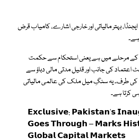
یجنڈا، بہتر مالیاتی اور خارجی اشارے، کامیاب قرض
 ہے۔
لی کے مرحلے میں ہے یعنی استحکام سے حکمت
 اعتماد کی جانب اور قلیل مدتی مالی دباؤ سے
 کی طرف۔ یہ سنگِ میل ملک کی عالمی مالیاتی
ی کرتا ہے۔
𝗘𝘅𝗰𝗹𝘂𝘀𝗶𝘃𝗲: 𝗣𝗮𝗸𝗶𝘀𝘁𝗮𝗻’𝘀 𝗜𝗻𝗮
𝗚𝗼𝗲𝘀 𝗧𝗵𝗿𝗼𝘂𝗴𝗵 – 𝗠𝗮𝗿𝗸𝘀 𝗛𝗶𝘀𝘁
𝗚𝗹𝗼𝗯𝗮𝗹 𝗖𝗮𝗽𝗶𝘁𝗮𝗹 𝗠𝗮𝗿𝗸𝗲𝘁𝘀