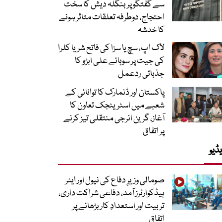
سے گفتگو پر بنگلہ دیش کا سخت
احتجاج، دوطرفہ تعلقات متاثر ہونے
کا خدشہ
لاک اپ، سچ یا سزا کی فاتح شریا کلرا
کی جیت پر سوہائے علی ابڑو کا
جذباتی ردعمل
پاکستان اور ڈنمارک کا توانائی کے
شعبے میں اسٹریٹجک تعاون کا
آغاز، گرین انرجی منتقلی تیز کرنے
پر اتفاق
ڈیو
صومالی وزیرِ دفاع کی نیول اور ایئر
ہیڈکوارٹرز آمد، دفاعی شراکت داری،
تربیت اور استعدادِ کار بڑھانے پر
اتفاق