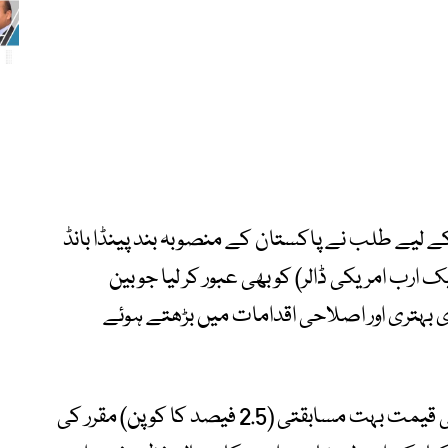
 لیے طلب نے پاکستان کے منصوبہ بند پینڈا بانڈ
 ایم بی (تقریباً ایک ارب امریکی ڈالر) کو بھی عبور کر لیا جو بین
 بہتری اور اصلاحی اقدامات میں بڑھتے ہوئے
مزید برآں مضبوط آرڈر بک کے باعث بانڈ کی قیمت بہت مسابقتی (2.5 فیصد کا کوپن) مقرر کی