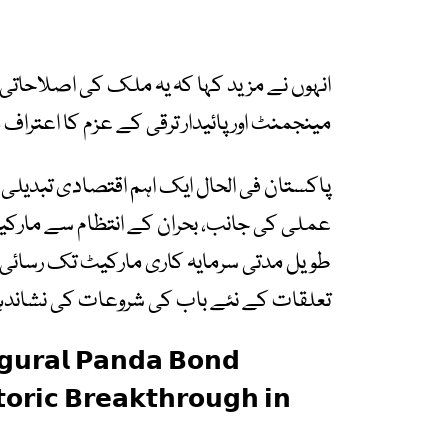
انہوں نے مزید کہا کہ یہ ملک کی اصلاحاتی ا
مینجمنٹ اور پائیدار ترقی کے عزم کا اعتراف
پاکستان فی الحال ایک اہم اقتصادی تبدی
عملی کی جانب، بحران کے انتظام سے مارکیٹ
طویل مدتی سرمایہ کاری مارکیٹ تک رسائی
تعلقات کے نئے باب کی شروعات کی نشاندہ
𝘂𝗴𝘂𝗿𝗮𝗹 𝗣𝗮𝗻𝗱𝗮 𝗕𝗼𝗻𝗱
𝗼𝗿𝗶𝗰 𝗕𝗿𝗲𝗮𝗸𝘁𝗵𝗿𝗼𝘂𝗴𝗵 𝗶𝗻