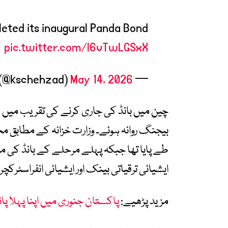
leted its inaugural Panda Bond
…
pic.twitter.com/l6vTwLGSxX
May 14, 2026
— Khurram Schehzad (@kschehzad)
چین میں بانڈ کی جاری کرنے کی تقریب میں ش
بیجنگ روانہ ہوئے۔ وزارت خزانہ کے مطابق مجم
ایشیائی ترقیاتی بینک اور ایشیائی انفراسٹ
مزید پڑھیے:
پاکستان جنوری میں اپنا پہلا پان