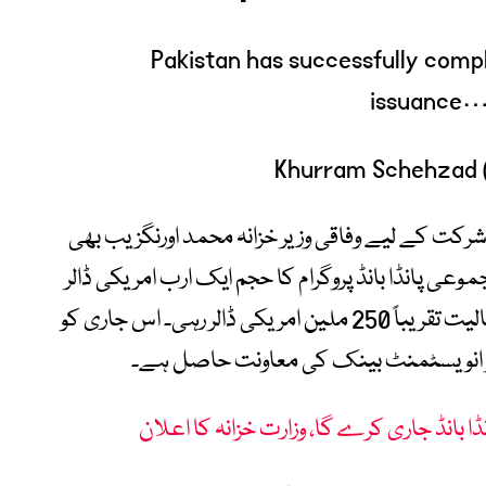
Pakistan has successfully comp
issuance
رکت کے لیے وفاقی وزیر خزانہ محمد اورنگزیب بھی
وعی پانڈا بانڈ پروگرام کا حجم ایک ارب امریکی ڈالر
طے پایا تھا جبکہ پہلے مرحلے کے بانڈ کی مالیت تقریباً 250 ملین امریکی ڈالر رہی۔ اس جاری کو
رکچر انویسٹمنٹ بینک کی معاونت حاصل ہے۔
ڈا بانڈ جاری کرے گا، وزارت خزانہ کا اعلان