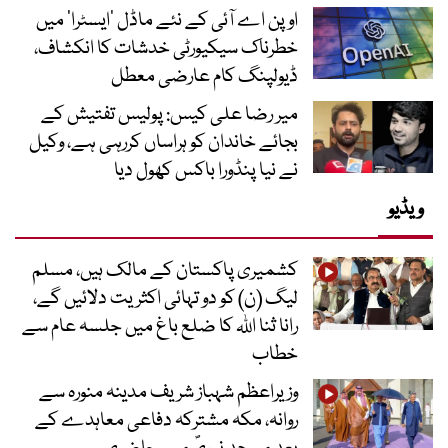
اوپن اے آئی کے نئے ماڈل ’ایسٹرا‘ میں
خطرناک سیکیورٹی خدشات کا انکشاف،
ڈیولپنگ کام عارضی معطل
میر رضا علی کیس: پولیس تفتیش کے
بجائے خاندان کو ہراساں کررہی ہے، وکیل
نے نیا پنڈورا باکس کھول دیا
ویڈیو
کشمیری پاکستان کے مالک ہیں، مسلم
لیگ (ن) کو دو تہائی اکثریت دلائیں گے،
رانا ثنا اللہ کا ضلع باغ میں جلسہ عام سے
خطاب
وزیراعظم شہباز شریف مدینہ منورہ سے
روانہ، مکہ مشترکہ دفاعی معاہدے کے