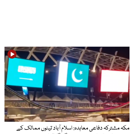
مکہ مشترکہ دفاعی معاہدہ: اسلام آباد تینوں ممالک کے