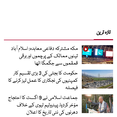
تازہ ترین
مکہ مشترکہ دفاعی معاہدہ: اسلام آباد
تینوں ممالک کے پرچموں اور برقی
قمقموں سے جگمگا اٹھا
حکومت کا بجلی کی 3 بڑی تقسیم کار
کمپنیوں کی نجکاری کا عمل تیز کرنے کا
فیصلہ
جماعت اسلامی نے 9 اگست کا احتجاج
مؤخر کردیا، پیٹرولیم لیوی کے خلاف
دھرنوں کی نئی تاریخ کا اعلان