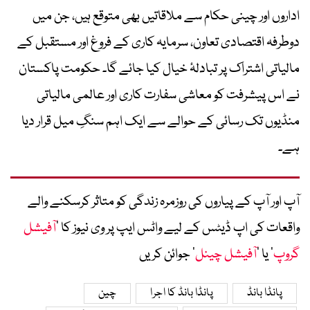
اداروں اور چینی حکام سے ملاقاتیں بھی متوقع ہیں، جن میں
دوطرفہ اقتصادی تعاون، سرمایہ کاری کے فروغ اور مستقبل کے
مالیاتی اشتراک پر تبادلۂ خیال کیا جائے گا۔ حکومت پاکستان
نے اس پیشرفت کو معاشی سفارت کاری اور عالمی مالیاتی
منڈیوں تک رسائی کے حوالے سے ایک اہم سنگِ میل قرار دیا
ہے۔
آپ اور آپ کے پیاروں کی روزمرہ زندگی کو متاثر کرسکنے والے
واقعات کی اپ ڈیٹس کے لیے واٹس ایپ پر وی نیوز کا ’
آفیشل
گروپ
‘ یا ’
آفیشل چینل
‘ جوائن کریں
پانڈا بانڈ
پانڈا بانڈ کا اجرا
چین