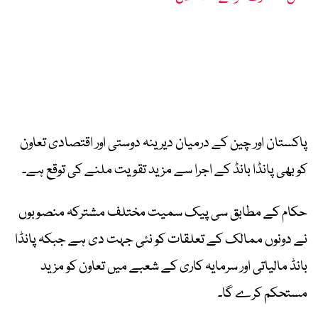
پاکستان اور چین کے درمیان دیرینہ دوستی اور اقتصادی تعاون
کو بھی پانڈا بانڈ کے اجرا سے مزید تقویت ملنے کی توقع ہے۔
حکام کے مطابق سی پیک سمیت مختلف مشترکہ منصوبوں
نے دونوں ممالک کے تعلقات کو نئی جہت دی ہے جبکہ پانڈا
بانڈ مالیاتی اور سرمایہ کاری کے شعبے میں تعاون کو مزید
مستحکم کرے گا۔