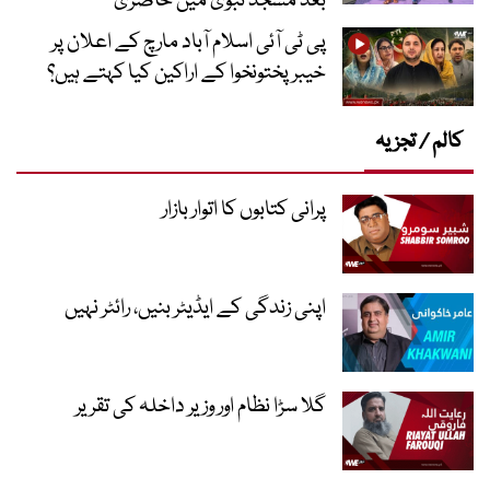
بعد مسجد نبویؐ میں حاضری
پی ٹی آئی اسلام آباد مارچ کے اعلان پر
خیبر پختونخوا کے اراکین کیا کہتے ہیں؟
کالم / تجزیہ
پرانی کتابوں کا اتوار بازار
اپنی زندگی کے ایڈیٹر بنیں، رائٹر نہیں
گلا سڑا نظام اور وزیر داخلہ کی تقریر