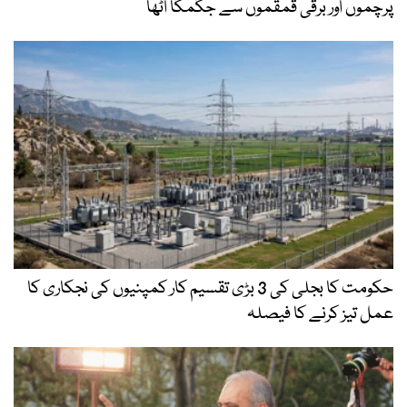
پرچموں اور برقی قمقموں سے جگمگا اٹھا
حکومت کا بجلی کی 3 بڑی تقسیم کار کمپنیوں کی نجکاری کا
عمل تیز کرنے کا فیصلہ