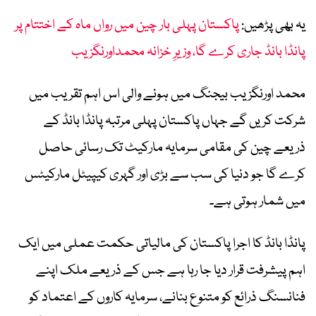
یہ بھی پڑھیں:
پاکستان پہلی بار چین میں رواں ماہ کے اختتام پر
پانڈا بانڈ جاری کرے گا، وزیرِ خزانہ محمداورنگزیب
محمد اورنگزیب بیجنگ میں ہونے والی اس اہم تقریب میں
شرکت کریں گے جہاں پاکستان پہلی مرتبہ پانڈا بانڈ کے
ذریعے چین کی مقامی سرمایہ مارکیٹ تک رسائی حاصل
کرے گا جو دنیا کی سب سے بڑی اور گہری کیپیٹل مارکیٹس
میں شمار ہوتی ہے۔
پانڈا بانڈ کا اجرا پاکستان کی مالیاتی حکمت عملی میں ایک
اہم پیشرفت قرار دیا جا رہا ہے جس کے ذریعے ملک اپنے
فنانسنگ ذرائع کو متنوع بنانے، سرمایہ کاروں کے اعتماد کو