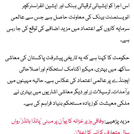
اس اجرا کو ایشیائی ترقیاتی ببنک اور ایشین انفراسٹرکچر
انویسٹمنٹ بینک کی معاونت حاصل ہے جس سے عالمی
سرمایہ کاروں کے اعتماد میں مزید اضافے کی توقع کی جا رہی
ہے۔
حکومت کا کہنا ہے کہ یہ تاریخی پیشرفت پاکستان کی معاشی
ساکھ میں بہتری، میکرو اکنامک استحکام اور اصلاحاتی
ایجنڈے پر عالمی اعتماد کی عکاس ہے۔ حالیہ مہینوں میں
برآمدات، ترسیلات زر اور دیگر معاشی اشاریوں میں بہتری نے
ملکی معیشت کو زیادہ مستحکم بنیاد فراہم کی ہے۔
مزید پڑھیے:
وفاقی وزیر خزانہ کا یوآن پر مبنی ’پانڈا بانڈز‘ رواں
سال متعارف کرانے کا اعلان