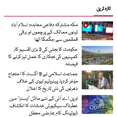
تازہ ترین
مکہ مشترکہ دفاعی معاہدہ: اسلام آباد
تینوں ممالک کے پرچموں اور برقی
قمقموں سے جگمگا اٹھا
حکومت کا بجلی کی 3 بڑی تقسیم کار
کمپنیوں کی نجکاری کا عمل تیز کرنے کا
فیصلہ
جماعت اسلامی نے 9 اگست کا احتجاج
مؤخر کردیا، پیٹرولیم لیوی کے خلاف
دھرنوں کی نئی تاریخ کا اعلان
اوپن اے آئی کے نئے ماڈل ’ایسٹرا‘ میں
خطرناک سیکیورٹی خدشات کا انکشاف،
ڈیولپنگ کام عارضی معطل