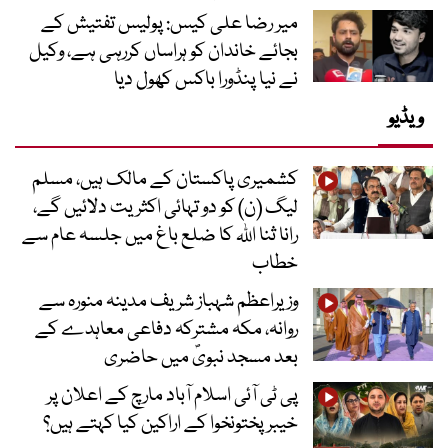
میر رضا علی کیس: پولیس تفتیش کے
بجائے خاندان کو ہراساں کررہی ہے، وکیل
نے نیا پنڈورا باکس کھول دیا
ویڈیو
کشمیری پاکستان کے مالک ہیں، مسلم
لیگ (ن) کو دو تہائی اکثریت دلائیں گے،
رانا ثنا اللہ کا ضلع باغ میں جلسہ عام سے
خطاب
وزیراعظم شہباز شریف مدینہ منورہ سے
روانہ، مکہ مشترکہ دفاعی معاہدے کے
بعد مسجد نبویؐ میں حاضری
پی ٹی آئی اسلام آباد مارچ کے اعلان پر
خیبر پختونخوا کے اراکین کیا کہتے ہیں؟