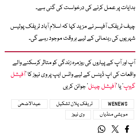
ہدایات پر عمل کرنے کی درخواست کی گئی ہے۔
چیف ٹریفک آفیسر نے مزید کہا کہ اسلام آباد ٹریفک پولیس
شہریوں کی رہنمائی کے لیے ہر وقت موجود رہے گی۔
آپ اور آپ کے پیاروں کی روزمرہ زندگی کو متاثر کرسکنے والے
واقعات کی اپ ڈیٹس کے لیے واٹس ایپ پر وی نیوز کا ’
آفیشل
گروپ
‘ یا ’
آفیشل چینل
‘ جوائن کریں
WENEWS
ٹریفک پلان تشکیل
عیدالاضحیٰ
مویشی منڈیاں
وی نیوز