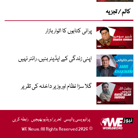
کالم / تجزیہ
پرانی کتابوں کا اتوار بازار
اپنی زندگی کے ایڈیٹر بنیں، رائٹر نہیں
گلا سڑا نظام اور وزیر داخلہ کی تقریر
پرائیویسی پالیسی
تحریر/ویڈیو بھیجیں
رابطہ کریں
© 2026 WE News. All Rights Reserved