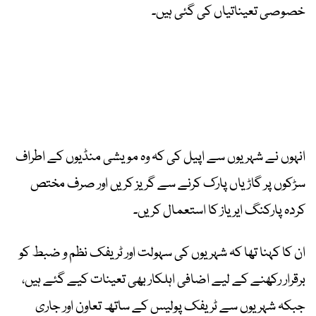
خصوصی تعیناتیاں کی گئی ہیں۔
انہوں نے شہریوں سے اپیل کی کہ وہ مویشی منڈیوں کے اطراف
سڑکوں پر گاڑیاں پارک کرنے سے گریز کریں اور صرف مختص
کردہ پارکنگ ایریاز کا استعمال کریں۔
ان کا کہنا تھا کہ شہریوں کی سہولت اور ٹریفک نظم و ضبط کو
برقرار رکھنے کے لیے اضافی اہلکار بھی تعینات کیے گئے ہیں،
جبکہ شہریوں سے ٹریفک پولیس کے ساتھ تعاون اور جاری