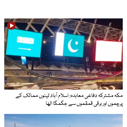
مکہ مشترکہ دفاعی معاہدہ: اسلام آباد تینوں ممالک کے
پرچموں اور برقی قمقموں سے جگمگا اٹھا