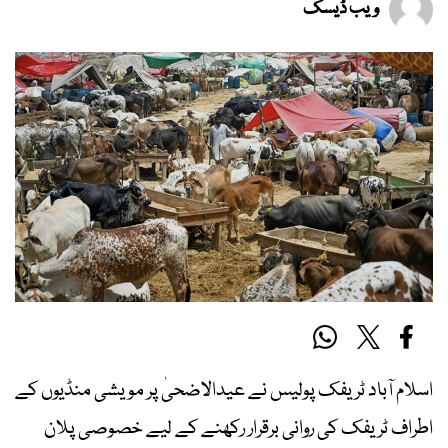
ویب ڈیسک
اسلام آباد ٹریفک پولیس نے عیدالاضحیٰ پر مویشی منڈیوں کے
اطراف ٹریفک کی روانی برقرار رکھنے کے لیے خصوصی پلان