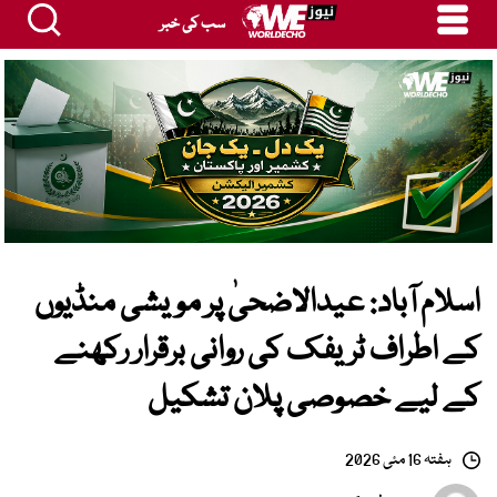
سب کی خبر
اسلام آباد: عیدالاضحیٰ پر مویشی منڈیوں
کے اطراف ٹریفک کی روانی برقرار رکھنے
کے لیے خصوصی پلان تشکیل
ہفتہ 16 مئی 2026