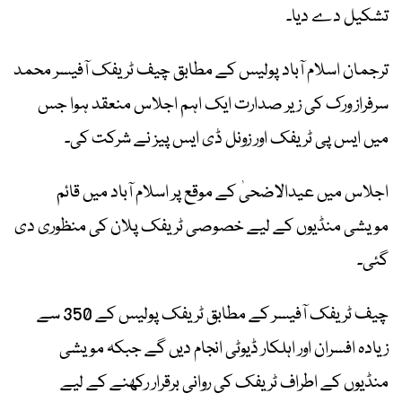
تشکیل دے دیا۔
ترجمان اسلام آباد پولیس کے مطابق چیف ٹریفک آفیسر محمد
سرفراز ورک کی زیر صدارت ایک اہم اجلاس منعقد ہوا جس
میں ایس پی ٹریفک اور زونل ڈی ایس پیز نے شرکت کی۔
اجلاس میں عیدالاضحیٰ کے موقع پر اسلام آباد میں قائم
مویشی منڈیوں کے لیے خصوصی ٹریفک پلان کی منظوری دی
گئی۔
چیف ٹریفک آفیسر کے مطابق ٹریفک پولیس کے 350 سے
زیادہ افسران اور اہلکار ڈیوٹی انجام دیں گے جبکہ مویشی
منڈیوں کے اطراف ٹریفک کی روانی برقرار رکھنے کے لیے