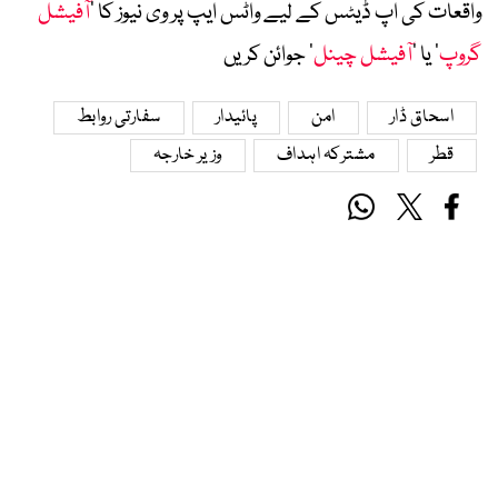
واقعات کی اپ ڈیٹس کے لیے واٹس ایپ پر وی نیوز کا ’
آفیشل
گروپ
‘ یا ’
آفیشل چینل
‘ جوائن کریں
اسحاق ڈار
امن
پائیدار
سفارتی روابط
قطر
مشترکہ اہداف
وزیر خارجہ