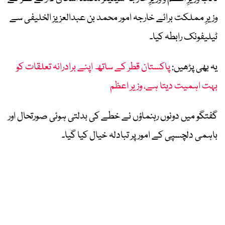
وزیرِ مملکت برائے خارجہ امور محمد بن عبدالعزیز الخلیفی سے
ٹیلیفونک رابطہ کیا۔
یہ بھی پڑھیں:
پاکستان قطر کے ساتھ اپنے برادرانہ تعلقات کو
بہت اہمیت دیتا ہے، وزیر اعظم
گفتگو میں دونوں رہنماؤں نے خطے کی بدلتی ہوئی صورتحال اور
باہمی دلچسپی کے امور پر تبادلہ خیال کیا گیا۔