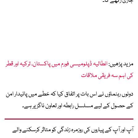
جاری رکھے گا۔
مزید پڑھیں:
انطالیہ ڈپلومیسی فورم میں پاکستان، ترکیہ اور قطر
کی اہم سہ فریقی ملاقات
دونوں رہنماؤں نے اس بات پر اتفاق کیا کہ خطے میں پائیدار امن
کے حصول کے لیے مسلسل رابطہ اور تعاون ناگزیر ہے۔
آپ اور آپ کے پیاروں کی روزمرہ زندگی کو متاثر کرسکنے والے