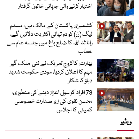
اختیار کرنے والی جاپانی خاتون گرفتار
کشمیری پاکستان کے مالک ہیں، مسلم
لیگ (ن) کو دو تہائی اکثریت دلائیں گے،
رانا ثنا اللہ کا ضلع باغ میں جلسہ عام سے
خطاب
بھارت: کاکروچ تحریک نے نئی ملک گیر
مہم کا اعلان کردیا، مودی حکومت شدید
دباؤ کا شکار
78 افراد کو سول اعزاز دینے کی منظوری،
محسن نقوی کی زیر صدارت خصوصی
کمیٹی کا اجلاس
ویڈیو