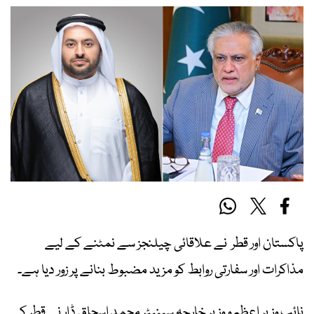
پاکستان اور قطر نے علاقائی چیلنجز سے نمٹنے کے لیے
مذاکرات اور سفارتی روابط کو مزید مضبوط بنانے پر زور دیا ہے۔
نائب وزیرِ اعظم و وزیرِ خارجہ سینیٹر محمد اسحاق ڈار نے قطر کے