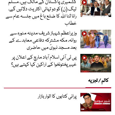
کشمیری پاکستان کے مالک ہیں، مسلم
لیگ (ن) کو دو تہائی اکثریت دلائیں گے،
رانا ثنا اللہ کا ضلع باغ میں جلسہ عام سے
خطاب
وزیراعظم شہباز شریف مدینہ منورہ سے
روانہ، مکہ مشترکہ دفاعی معاہدے کے
بعد مسجد نبویؐ میں حاضری
پی ٹی آئی اسلام آباد مارچ کے اعلان پر
خیبر پختونخوا کے اراکین کیا کہتے ہیں؟
کالم / تجزیہ
پرانی کتابوں کا اتوار بازار