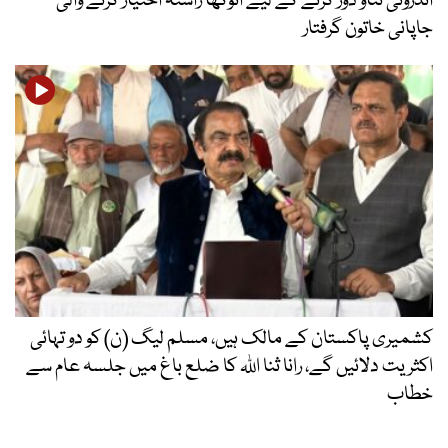
اندرونی تناؤ دور کرنے کے لیے انوکھا راستہ اختیار کرنے والی
جاپانی خاتون گرفتار
کشمیری پاکستان کے مالک ہیں، مسلم لیگ (ن) کو دو تہائی
اکثریت دلائیں گے، رانا ثنا اللہ کا ضلع باغ میں جلسہ عام سے
خطاب