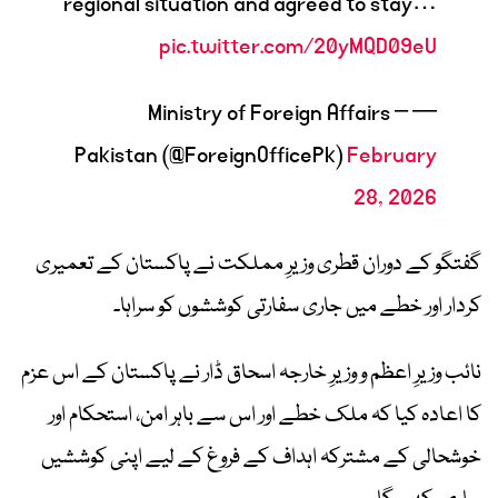
regional situation and agreed to stay…
pic.twitter.com/20yMQD09eU
— Ministry of Foreign Affairs –
Pakistan (@ForeignOfficePk)
February
28, 2026
گفتگو کے دوران قطری وزیرِ مملکت نے پاکستان کے تعمیری
کردار اور خطے میں جاری سفارتی کوششوں کو سراہا۔
نائب وزیرِ اعظم و وزیرِ خارجہ اسحاق ڈار نے پاکستان کے اس عزم
کا اعادہ کیا کہ ملک خطے اور اس سے باہر امن، استحکام اور
خوشحالی کے مشترکہ اہداف کے فروغ کے لیے اپنی کوششیں