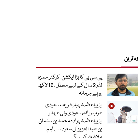
زہ ترین
پی سی بی کا بڑا ایکشن: کرکٹر حمزہ
نذر 2 سال کے لیے معطل، 10 لاکھ
روپے جرمانہ
وزیراعظم شہباز شریف سعودی
عرب روانہ، سعودی ولی عہد و
وزیراعظم شہزادہ محمد بن سلمان
بن عبدالعزیز آل سعود سے اہم
ملاقات کریں گے