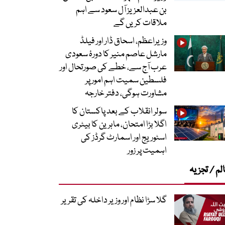
بن عبدالعزیز آل سعود سے اہم
ملاقات کریں گے
وزیراعظم، اسحاق ڈار اور فیلڈ
مارشل عاصم منیر کا دورۂ سعودی
عرب آج سے، خطے کی صورتحال اور
فلسطین سمیت اہم امور پر
مشاورت ہوگی، دفتر خارجہ
سولر انقلاب کے بعد پاکستان کا
اگلا بڑا امتحان، ماہرین کا بیٹری
اسٹوریج اور اسمارٹ گرڈز کی
اہمیت پر زور
لم / تجزیہ
گلا سڑا نظام اور وزیر داخلہ کی تقریر