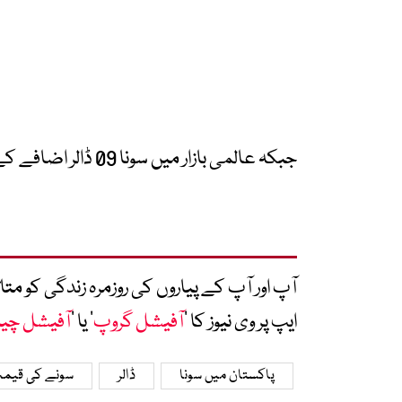
جبکہ عالمی بازار میں سونا 09 ڈالر اضافے کے بعد 4548 ڈالر فی اونس کا ہوگیاہے۔
آپ اور آپ کے پیاروں کی روزمرہ زندگی کو 
ایپ پر وی نیوز کا ’
آفیشل گروپ
‘ یا ’
آفیشل چی
پاکستان میں سونا
ڈالر
سونے کی قیم