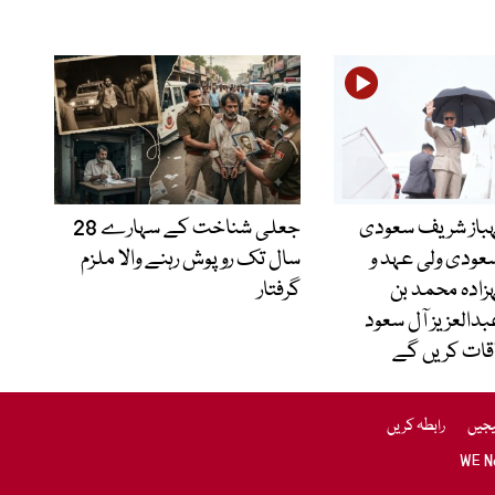
ہباز شریف سعودی
جعلی شناخت کے سہارے 28
سعودی ولی عہد و
سال تک روپوش رہنے والا ملزم
زادہ محمد بن
گرفتار
دالعزیز آل سعود
قات کریں گے
یجیں
رابطہ کریں