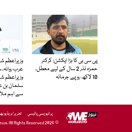
پی سی بی کا بڑا ایکشن: کرکٹر
وزیراعظم ش
حمزہ نذر 2 سال کے لیے معطل،
عرب روانہ، 
10 لاکھ روپے جرمانہ
وزیراعظم شہ
سلمان بن عب
سے اہم ملا
پرائیویسی پالیسی
تحریر/ویڈیو بھ
© 2026 WE News. All Rights Reserved