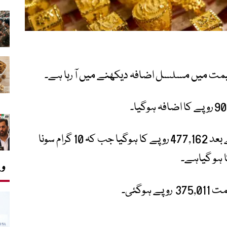
یمت میں مسلسل اضافہ دیکھنے میں آ رہا ہے۔
ملک میں فی تولہ سونا 900 روپے اضافے کے بعد 477,162 روپے کا ہوگیا جب کہ 10 گرام سونا
وی