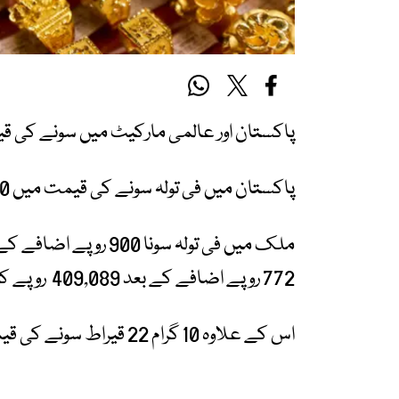
پاکستان اور عالمی مارکیٹ میں سونے کی ق
پاکستان میں فی تولہ سونے کی قیمت میں 900 روپے کا اضافہ ہوگیا۔
772 روپے اضافے کے بعد 409,089 روپے کا ہو گیاہے۔
اس کے علاوہ 10 گرام 22 قیراط سونے کی قیمت 375,011 روپے ہوگئی۔