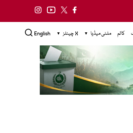
کالم
ملٹی میڈیا
X چینلز
English