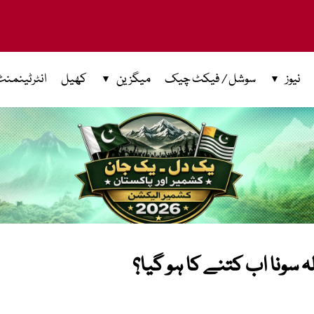
نیوز
سوشل / فیکٹ چیک
میگزین
کھیل
انٹرٹینمنٹ
 سونا اب کتنے کا ہو گیا؟