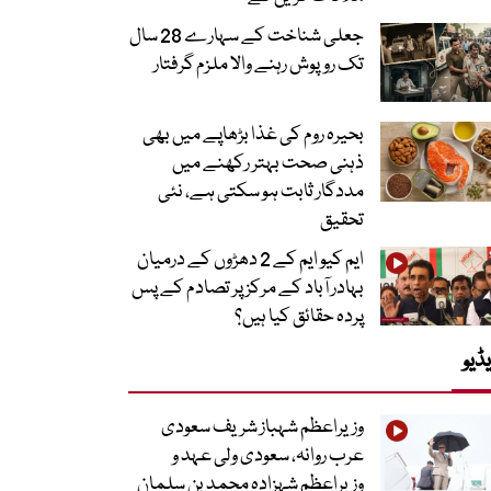
جعلی شناخت کے سہارے 28 سال
تک روپوش رہنے والا ملزم گرفتار
بحیرہ روم کی غذا بڑھاپے میں بھی
ذہنی صحت بہتر رکھنے میں
مددگار ثابت ہو سکتی ہے، نئی
تحقیق
ایم کیو ایم کے 2 دھڑوں کے درمیان
بہادر آباد کے مرکز پر تصادم کے پس
پردہ حقائق کیا ہیں؟
ڈیو
وزیراعظم شہباز شریف سعودی
عرب روانہ، سعودی ولی عہد و
وزیراعظم شہزادہ محمد بن سلمان