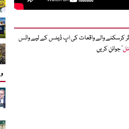
متاثر کرسکنے والے واقعات کی اپ ڈیٹس کے لیے واٹس
نل
‘ جوائن کریں
وی