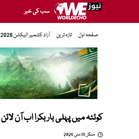
سب کی خبر
صفحہ اول
تازہ ترین
آزاد کشمیر الیکشن 2026
کوئٹہ میں پہلی بار بکرا اب آن لا
منگل 19 مئی 2026