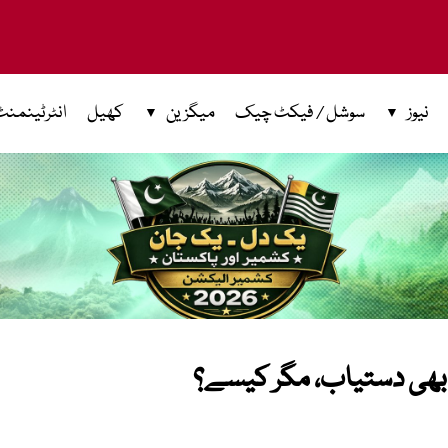
نیوز
سوشل / فیکٹ چیک
میگزین
کھیل
انٹرٹینمنٹ
ئن بھی دستیاب، مگر کیسے؟