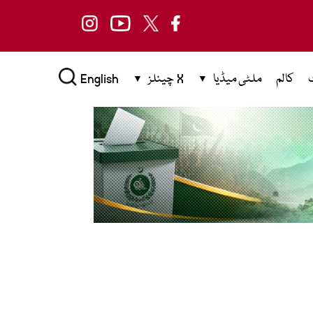
کالم
ملٹی میڈیا
X چینلز
English