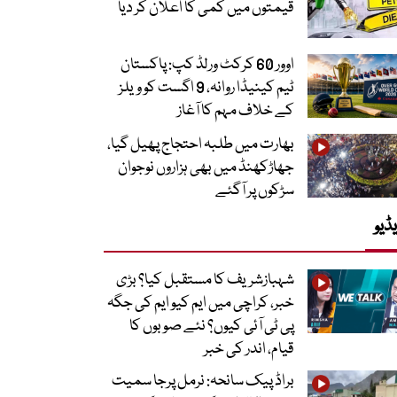
قیمتوں میں کمی کا اعلان کر دیا
اوور 60 کرکٹ ورلڈ کپ: پاکستان
ٹیم کینیڈا روانہ، 9 اگست کو ویلز
کے خلاف مہم کا آغاز
بھارت میں طلبہ احتجاج پھیل گیا،
جھاڑکھنڈ میں بھی ہزاروں نوجوان
سڑکوں پر آگئے
ڈیو
شہبازشریف کا مستقبل کیا؟ بڑی
خبر، کراچی میں ایم کیو ایم کی جگہ
پی ٹی آئی کیوں؟ نئے صوبوں کا
قیام، اندر کی خبر
براڈ پیک سانحہ: نرمل پرجا سمیت