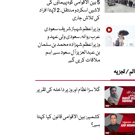
5 بین الاقوامی کوہ پیماؤں کی
لاشیں اسکردو منتقل، 2 لاپتا افراد
کی تلاش جاری
وزیراعظم شہباز شریف سعودی
عرب روانہ، سعودی ولی عہد و
وزیراعظم شہزادہ محمد بن سلمان
بن عبدالعزیز آل سعود سے اہم
ملاقات کریں گے
لم / تجزیہ
گلا سڑا نظام اور وزیر داخلہ کی تقریر
کشمیر: بین الاقوامی قانون کیا کہتا
ہے؟