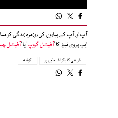
آپ اور آپ کے پیاروں کی روزمرہ زندگی کو 
ایپ پر وی نیوز کا ’
آفیشل گروپ
‘ یا ’
آفیشل چی
قربانی کا بکرا قسطوں پر
کوئٹہ