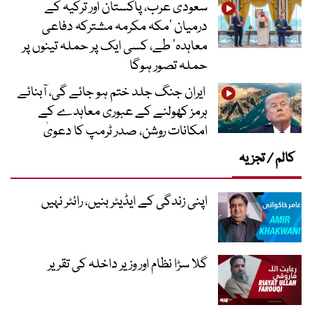
سعودی عرب، پاکستان اور ترکیہ کے
درمیان ’مکہ مکرمہ مشترکہ دفاعی
معاہدہ‘ طے، کسی ایک پر حملہ تینوں پر
حملہ تصور ہوگا
ایران جنگ جلد ختم ہو جائے گی، آبنائے
ہرمز کھولنے کے عبوری معاہدے کے
امکانات روشن، صدر ٹرمپ کا دعویٰ
کالم / تجزیہ
اپنی زندگی کے ایڈیٹر بنیں، رائٹر نہیں
گلا سڑا نظام اور وزیر داخلہ کی تقریر