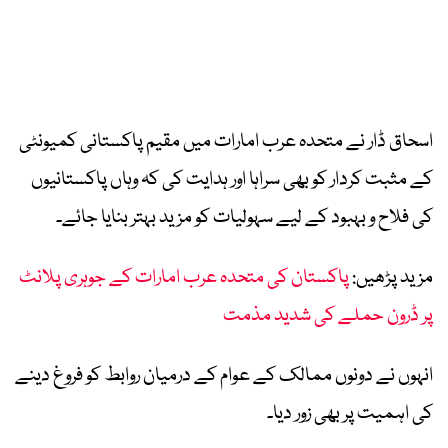
اسحاق ڈار نے متحدہ عرب امارات میں مقیم پاکستانی کمیونٹی
کے مثبت کردار کو بھی سراہا اور ہدایت کی کہ وہاں پاکستانیوں
کی فلاح و بہبود کے لیے سہولیات کو مزید بہتر بنایا جائے۔
مزید پڑھیں:
پاکستان کی متحدہ عرب امارات کے جوہری پلانٹ
پر ڈرون حملے کی شدید مذمت
انہوں نے دونوں ممالک کے عوام کے درمیان روابط کو فروغ دینے
کی اہمیت پر بھی زور دیا۔