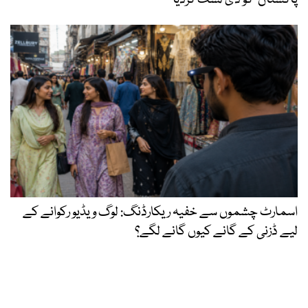
پاکستان‘ کو ڈی لسٹ کردیا
اسمارٹ چشموں سے خفیہ ریکارڈنگ: لوگ ویڈیو رکوانے کے
لیے ڈزنی کے گانے کیوں گانے لگے؟